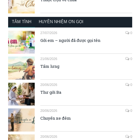
TÂM TÌNH
HUYỀN NHIỆM ƠN GỌI
27/07/2026
0
Gởi em – người đã được gọi tên
21/06/2026
0
Tấm lưng
20/06/2026
0
Thư gởi Ba
20/06/2026
0
Chuyến xe đêm
20/06/2026
0