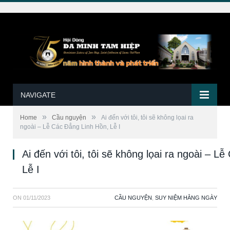
NAVIGATE
»
»
Home
Cầu nguyện
Ai đến với tôi, tôi sẽ không lọai ra
ngoài – Lễ Các Đẳng Linh Hồn, Lễ I
Ai đến với tôi, tôi sẽ không lọai ra ngoài – L
Lễ I
ON
01/11/2023
CẦU NGUYỆN
,
SUY NIỆM HẰNG NGÀY