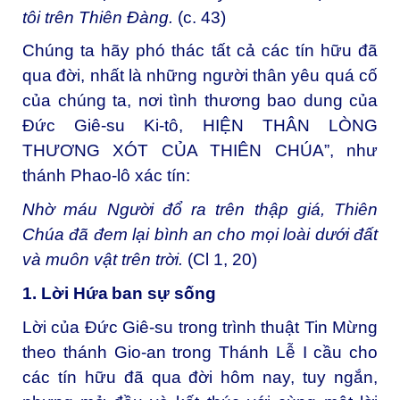
tôi trên Thiên Đàng.
(c. 43)
Chúng ta hãy phó thác tất cả các tín hữu đã
qua đời, nhất là những người thân yêu quá cố
của chúng ta, nơi tình thương bao dung của
Đức Giê-su Ki-tô, HIỆN THÂN LÒNG
THƯƠNG XÓT CỦA THIÊN CHÚA”, như
thánh Phao-lô xác tín:
Nhờ máu Người đổ ra trên thập giá, Thiên
Chúa đã đem lại bình an cho mọi loài dưới đất
và muôn vật trên trời.
(Cl 1, 20)
1. L
ời Hứa
ban sự sống
Lời của Đức Giê-su trong trình thuật Tin Mừng
theo thánh Gio-an trong Thánh Lễ I cầu cho
các tín hữu đã qua đời hôm nay, tuy ngắn,