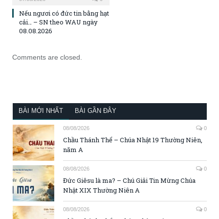
Nếu ngươi có đức tin bằng hạt
cải… – SN theo WAU ngày
08.08.2026
Comments are closed.
BÀI MỚI NHẤT
BÀI GẦN ĐÂY
08/08/2026
0
Chầu Thánh Thể – Chúa Nhật 19 Thường Niên,
năm A
08/08/2026
0
Đức Giêsu là ma? – Chú Giải Tin Mừng Chúa
Nhật XIX Thường Niên A
08/08/2026
0