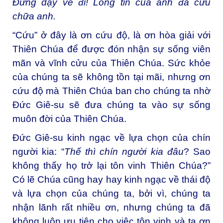
Đứng dậy về đi! Lòng tin của anh đã cứu
chữa anh
.
“Cứu” ở đây là ơn cứu độ, là ơn hòa giải với
Thiên Chúa để được đón nhận sự sống viên
mãn và vĩnh cửu của Thiên Chúa. Sức khỏe
của chúng ta sẽ không tồn tại mãi, nhưng ơn
cứu độ mà Thiên Chúa ban cho chúng ta nhờ
Đức Giê-su sẽ đưa chúng ta vào sự sống
muôn đời của Thiên Chúa.
Đức Giê-su kinh ngạc về lựa chọn của chín
người kia: “
Thế thì chín người kia đâu
? Sao
không thấy họ trở lại tôn vinh Thiên Chúa?”
Có lẽ Chúa cũng hay hay kinh ngạc về thái độ
và lựa chọn của chúng ta, bởi vì, chúng ta
nhận lãnh rất nhiều ơn, nhưng chúng ta đã
không luôn ưu tiên cho việc tôn vinh và tạ ơn