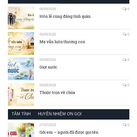
06/08/2026
0
Hôn lễ cùng đấng tình quân
06/08/2026
0
Mẹ vẫn luôn thương con
06/08/2026
0
Giọt nước
06/08/2026
0
Thuộc trọn về chúa
TÂM TÌNH
HUYỀN NHIỆM ƠN GỌI
27/07/2026
0
Gởi em – người đã được gọi tên