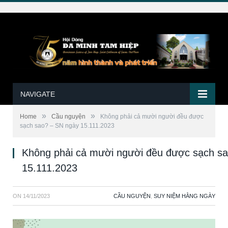
NAVIGATE
»
»
Home
Cầu nguyện
Không phải cả mười người đều được
sạch sao? – SN ngày 15.111.2023
Không phải cả mười người đều được sạch s
15.111.2023
ON
14/11/2023
CẦU NGUYỆN
,
SUY NIỆM HẰNG NGÀY