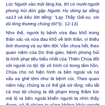
Lúc Người vào một làng kia, thì có mười người
phong hủi đón gặp Người. Họ dừng lại đằng
xa
13
và kêu lớn tiếng: “Lạy Thầy Giê-su, xin
dủ lòng thương chúng tôi!”
(c. 12-13)
Như thế, người bị bệnh vừa đau khổ trong
thân xác và vừa đau khổ về tinh thần, vì thiếu
tình thương và sự liên đới. Vẫn chưa hết, theo
quan niệm của Do thái giáo, bệnh phong hủi
là hình phạt tiêu biểu nhất của Thiên Chúa đối
với người có tội: tội vô hình có trong tâm hồn,
Chúa cho nó hiện hình ra bên ngoài và nó
xấu xa ghê tởm như là bệnh cùi. Theo quan
niệm này, chúng ta có thể giả sử rằng, nếu tất
cả mọi tội chúng ta đã phạm trong thầm kín
mà lộ ra bên ngoài khiến người ta nhìn thấy
được, có lẽ chúng ta cũng không khác người