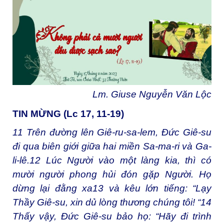
Lm. Giuse Nguyễn Văn Lộc
TIN MỪNG (Lc 17, 11-19)
11
Trên đường lên Giê-ru-sa-lem, Đức Giê-su
đi qua biên giới giữa hai miền Sa-ma-ri và Ga-
li-lê.
12
Lúc Người vào một làng kia, thì có
mười người phong hủi đón gặp Người. Họ
dừng lại đằng xa
13
và kêu lớn tiếng: “Lạy
Thầy Giê-su, xin dủ lòng thương chúng tôi! “
14
Thấy vậy, Đức Giê-su bảo họ: “Hãy đi trình