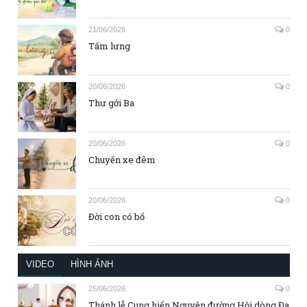
21/06/2026
0
Tấm lưng
20/06/2026
0
Thư gởi Ba
20/06/2026
0
Chuyến xe đêm
20/06/2026
0
Đời con có bố
VIDEO
HÌNH ẢNH
25/06/2026
0
Thánh lễ Cung hiến Nguyện đường Hội dòng Đa