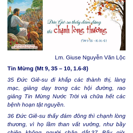
Lm. Giuse Nguyễn Văn Lộc
Tin Mừng (Mt 9, 35 – 10, 1.6-8)
35
Đức Giê-su đi khắp các thành thị, làng
mạc, giảng dạy trong các hội đường, rao
giảng Tin Mừng Nước Trời và chữa hết các
bệnh hoạn tật nguyền.
36
Đức Giê-su thấy đám đông thì chạnh lòng
thương, vì họ lầm than vất vưởng, như bầy
chiên không người chăn dắt.
37
Bấy giờ,