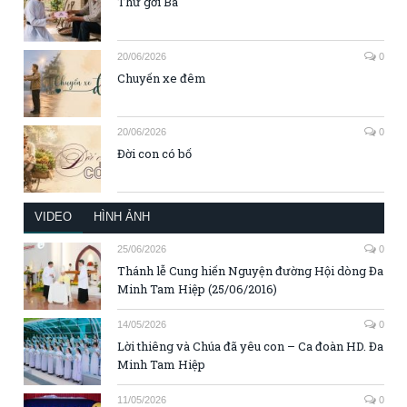
Thư gởi Ba
20/06/2026
0
Chuyến xe đêm
20/06/2026
0
Đời con có bố
VIDEO
HÌNH ẢNH
25/06/2026
0
Thánh lễ Cung hiến Nguyện đường Hội dòng Đa
Minh Tam Hiệp (25/06/2016)
14/05/2026
0
Lời thiêng và Chúa đã yêu con – Ca đoàn HD. Đa
Minh Tam Hiệp
11/05/2026
0