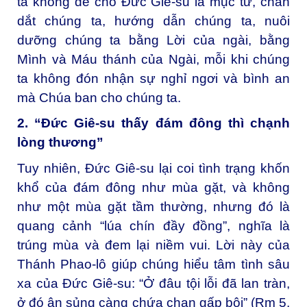
ta không để cho Đức Giê-su là mục tử, chăn
dắt chúng ta, hướng dẫn chúng ta, nuôi
dưỡng chúng ta bằng Lời của ngài, bằng
Mình và Máu thánh của Ngài, mỗi khi chúng
ta không đón nhận sự nghỉ ngơi và bình an
mà Chúa ban cho chúng ta.
2. “
Đức Giê-su thấy đám đông thì chạnh
lòng thương
”
Tuy nhiên, Đức Giê-su lại coi tình trạng khốn
khổ của đám đông như mùa gặt, và không
như một mùa gặt tầm thường, nhưng đó là
quang cảnh “lúa chín đầy đồng”, nghĩa là
trúng mùa và đem lại niềm vui. Lời này của
Thánh Phao-lô giúp chúng hiểu tâm tình sâu
xa của Đức Giê-su: “Ở đâu tội lỗi đã lan tràn,
ở đó ân sủng càng chứa chan gấp bội” (Rm 5,