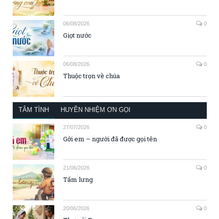
06/08/2026
0
Giọt nước
06/08/2026
0
Thuộc trọn về chúa
TÂM TÌNH
HUYỀN NHIỆM ƠN GỌI
27/07/2026
0
Gởi em – người đã được gọi tên
21/06/2026
0
Tấm lưng
20/06/2026
0