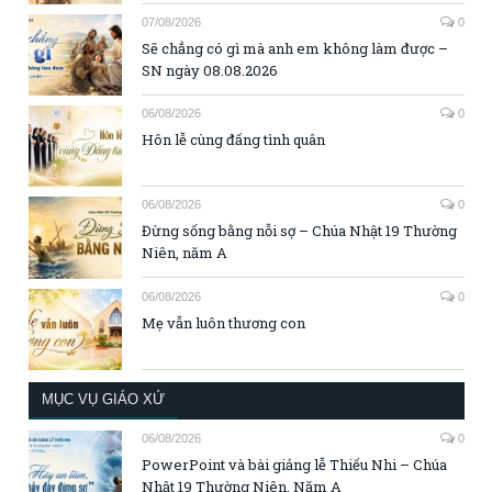
07/08/2026
0
Sẽ chẳng có gì mà anh em không làm được –
SN ngày 08.08.2026
06/08/2026
0
Hôn lễ cùng đấng tình quân
06/08/2026
0
Đừng sống bằng nỗi sợ – Chúa Nhật 19 Thường
Niên, năm A
06/08/2026
0
Mẹ vẫn luôn thương con
MỤC VỤ GIÁO XỨ
06/08/2026
0
PowerPoint và bài giảng lễ Thiếu Nhi – Chúa
Nhật 19 Thường Niên, Năm A