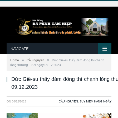
NAVIGATE
»
»
Home
Cầu nguyện
Đức Giê-su thấy đám đông thì chạnh
lòng thương – SN ngày 09.12.2023
Đức Giê-su thấy đám đông thì chạnh lòng t
09.12.2023
ON
08/12/2023
CẦU NGUYỆN
,
SUY NIỆM HẰNG NGÀY