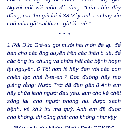
Người nói với môn đệ rằng: “Lúa chín đầy
đồng, mà thợ gặt lại ít.
38
Vậy anh em hãy xin
chủ mùa gặt sai thợ ra gặt lúa về.”
* * *
1
Rồi Đức Giê-su gọi mười hai môn đệ lại, để
ban cho các ông quyền trên các thần ô uế, để
các ông trừ chúng và chữa hết các bệnh hoạn
tật nguyền.
6
Tốt hơn là hãy đến với các con
chiên lạc nhà Ít-ra-en.
7
Dọc đường hãy rao
giảng rằng: Nước Trời đã đến gần.
8
Anh em
hãy chữa lành người đau yếu, làm cho kẻ chết
sống lại, cho người phong hủi được sạch
bệnh, và khử trừ ma quỷ. Anh em đã được
cho không, thì cũng phải cho không như vậy
(Bản dịch của Nhóm Phiên Dịch CGKPV)