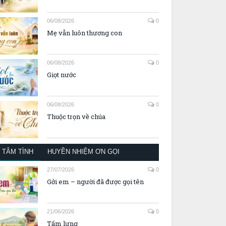
06/08/2026
0
Mẹ vẫn luôn thương con
06/08/2026
0
Giọt nước
06/08/2026
0
Thuộc trọn về chúa
TÂM TÌNH
HUYỀN NHIỆM ƠN GỌI
27/07/2026
0
Gởi em – người đã được gọi tên
21/06/2026
0
Tấm lưng