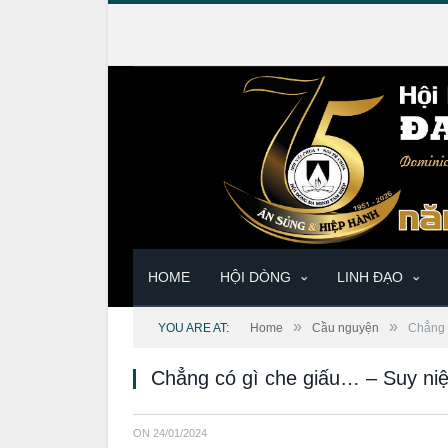
HOME
HỘI DÒNG
LINH ĐẠO
»
»
YOU ARE AT:
Home
Cầu nguyện
Chẳng 
Chẳng có gì che giấu… – Suy ni
ON
24/01/2024