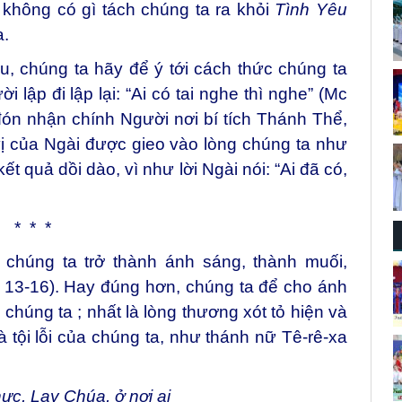
không có gì tách chúng ta ra khỏi
Tình Yêu
a.
u, chúng ta hãy để ý tới cách thức chúng ta
lập đi lập lại: “Ai có tai nghe thì nghe” (Mc
đón nhận chính Người nơi bí tích Thánh Thể,
vị của Ngài được gieo vào lòng chúng ta như
kết quả dồi dào, vì như lời Ngài nói: “Ai đã có,
* * *
chúng ta trở thành ánh sáng, thành muối,
, 13-16). Hay đúng hơn, chúng ta để cho ánh
chúng ta ; nhất là lòng thương xót tỏ hiện và
à tội lỗi của chúng ta, như thánh nữ Tê-rê-xa
hực, Lạy Chúa, ở nơi ai