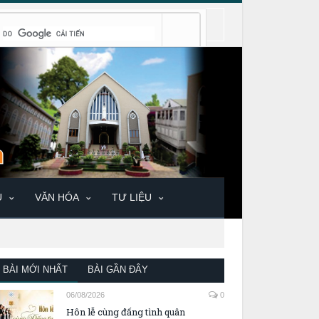
U
VĂN HÓA
TƯ LIỆU
BÀI MỚI NHẤT
BÀI GẦN ĐÂY
06/08/2026
0
Hôn lễ cùng đấng tình quân