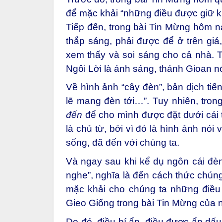
để mặc khải “những điều được giữ kín 
Tiếp đến, trong bài Tin Mừng hôm 
thắp sáng, phải được để ở trên giá
xem thấy và soi sáng cho cả nhà. 
Ngôi Lời là ánh sáng, thánh Gioan nói
Về hình ảnh “cây đèn”, bản dịch tiế
lẽ mang đèn tới…”. Tuy nhiên, trong
đến
để cho mình được đặt dưới cái
là chủ từ, bởi vì đó là hình ảnh nó
sống, đã đến với chúng ta.
Và ngay sau khi kể dụ ngôn cái đèn
nghe”, nghĩa là đến cách thức chúng
mặc khải cho chúng ta những điều
Gieo Giống trong bài Tin Mừng của
Do đó, điều bí ẩn, điều được ẩn dấu