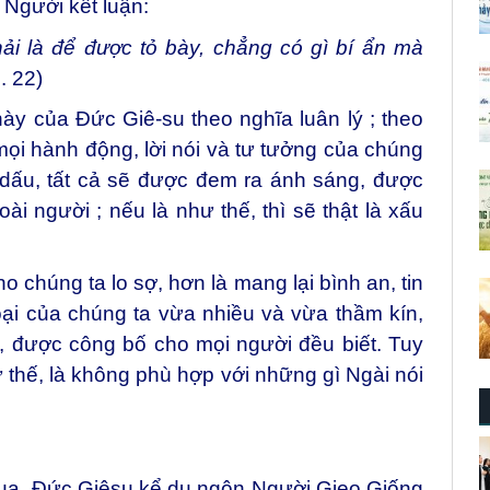
 Người kết luận:
i là để được tỏ bày, chẳng có gì bí ẩn mà
c. 22)
ày của Đức Giê-su theo nghĩa luân lý ; theo
 mọi hành động, lời nói và tư tưởng của chúng
dấu, tất cả sẽ được đem ra ánh sáng, được
ài người ; nếu là như thế, thì sẽ thật là xấu
o chúng ta lo sợ, hơn là mang lại bình an, tin
 loại của chúng ta vừa nhiều và vừa thầm kín,
, được công bố cho mọi người đều biết. Tuy
ư thế, là không phù hợp với những gì Ngài nói
qua, Đức Giêsu kể dụ ngôn Người Gieo Giống