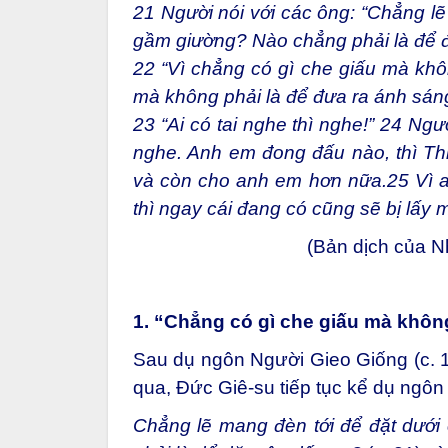
21
Người nói với các ông: “Chẳng lẽ
gầm giường? Nào chẳng phải là để đ
22
“Vì chẳng có gì che giấu mà khôn
mà không phải là để đưa ra ánh sáng
23
“Ai có tai nghe thì nghe!”
24
Người
nghe. Anh em đong đấu nào, thì T
và còn cho anh em hơn nữa.
25
Vì a
thì ngay cái đang có cũng sẽ bị lấy m
(Bản dịch của 
1. “Chẳng có gì che giấu mà khôn
Sau dụ ngôn Người Gieo Giống (c. 
qua, Đức Giê-su tiếp tục kể dụ ngôn 
Chẳng lẽ mang đèn tới để đặt dưới