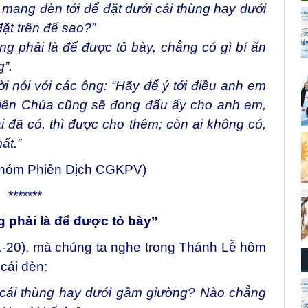
 mang đèn tới để đặt dưới cái thùng hay dưới
ặt trên đế sao?”
g phải là để được tỏ bày, chẳng có gì bí ẩn
”.
 nói với các ông: “Hãy để ý tới điều anh em
hiên Chúa cũng sẽ đong đấu ấy cho anh em,
i đã có, thì được cho thêm; còn ai không có,
ất.”
Nhóm Phiên Dịch CGKPV)
*******
g phải là để được tỏ bày”
1-20), mà chúng ta nghe trong Thánh Lễ hôm
cái đèn:
 cái thùng hay dưới gầm giường? Nào chẳng