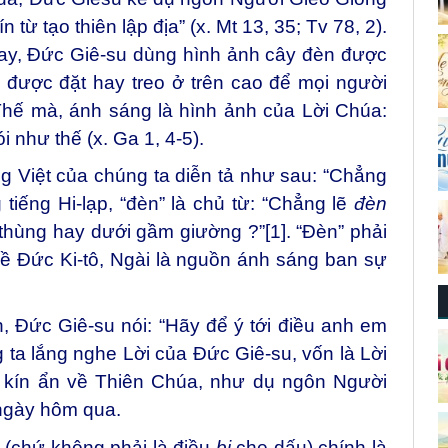
từ tạo thiên lập địa” (x. Mt 13, 35; Tv 78, 2).
nay, Đức Giê-su dùng hình ảnh cây đèn được
, được đặt hay treo ở trên cao để mọi người
Thế mà, ánh sáng là hình ảnh của Lời Chúa:
 như thế (x. Ga 1, 4-5).
ng Việt của chúng ta diễn tả như sau: “Chẳng
 tiếng Hi-lạp, “đèn” là chủ từ: “Chẳng lẽ
đèn
 thùng hay dưới gầm giường ?”
[1]
. “Đèn” phải
i về Đức Ki-tô, Ngài là nguồn ánh sáng ban sự
, Đức Giê-su nói: “Hãy để ý tới điều anh em
 ta lắng nghe Lời của Đức Giê-su, vốn là Lời
 kín ẩn về Thiên Chúa, như dụ ngôn Người
 ngày hôm qua.
 (chứ không phải là điều
bị
che dấu) chính là