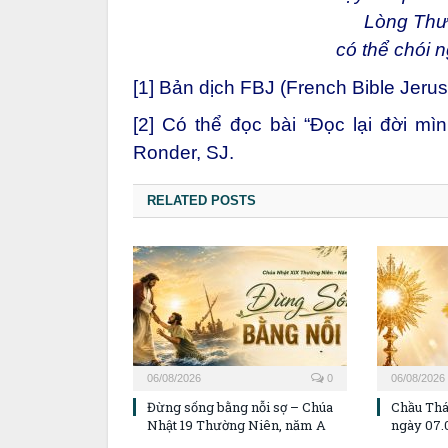
Lòng Thư
có thể chói n
[1]
Bản dịch FBJ (French Bible Jerus
[2]
Có thể đọc bài “Đọc lại đời mì
Ronder, SJ.
RELATED POSTS
06/08/2026
0
06/08/2026
Đừng sống bằng nỗi sợ – Chúa
Chầu Thá
Nhật 19 Thường Niên, năm A
ngày 07.