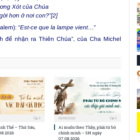
ơng Xót của Chúa
gời hơn ở nơi con?”
[2]
alem): “
Est-ce que la lampe vient
…”
nh để nhận ra Thiên Chúa”, của Cha Michel
0
06/08/2026
0
nh Thể – Thứ Sáu,
Ai muốn theo Thầy, phải từ bỏ
08.2026
chính mình – SN ngày
07.08.2026