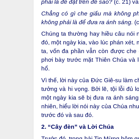
phải là để đặt trên đế sao?
(c. 21)
và
Chẳng có gì che giấu mà không phả
không phải là để đưa ra ánh sáng.
(
Chúng ta thường hay hiều câu nói n
đó, một ngày kia, vào lúc phán xét,
ta, vốn đa phần vẫn còn được che 
phơi bày trước mặt Thiên Chúa và lo
hổ.
Vì thế, lời này của Đức Giê-su làm ch
tưởng và hi vọng. Bởi lẽ, tội lỗi đủ
một ngày kia sẽ bị đưa ra ánh sáng
nhiên, hiểu lời nói này của Chúa nh
trước đó và sau đó.
2. “Cây đèn” và Lời Chúa
Trước đó, trong bài Tin Mừng hôm 