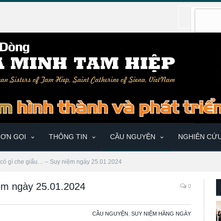
ƠN GỌI
THÔNG TIN
CẦU NGUYỆN
NGHIÊN CỨ
có gì che giấu… – Suy niệm ngày 25.01.2024
ệm ngày 25.01.2024
0
CẦU NGUYỆN
,
SUY NIỆM HẰNG NGÀY