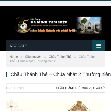
NAVIGATE
»
»
»
Home
Cầu nguyện
Chầu Thánh Thể
Chầu Thánh
Thể – Chúa Nhật 2 Thường niên B
Chầu Thánh Thể – Chúa Nhật 2 Thường niên
ON
10/01/2024
CHẦU THÁNH THỂ
,
MỤC VỤ GIÁO XỨ