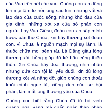
của Vua trên hết các vua. Chúng con xin dâng
lên mọi tâm tư nỗi lòng sâu kín, nhưng vất vả
lao đao của cuộc sống, những khổ đau của
gia đình, những xót xa của số phận con
người. Lạy Vua Giêsu, đoàn con xin sấp mình
trước bàn thờ Chúa, xin hãy thương xót đoàn
con, vì Chúa là nguồn mạch mọi sự lành, là
thuốc chữa mọi bệnh tật. Là Đấng giàu lòng
thương xót, hằng giúp đỡ kẻ bần cùng thiếu
thốn. Xin Chúa hãy đoái thương, nhìn nhận
những đứa con tội lỗi yếu đuối, xin dủ lòng
thương xót và nâng đỡ, giúp chúng con thoát
khỏi cảnh ngục tù, xiềng xích của sự bội
phản, làm mất lòng thương yêu của Chúa.
Chúng con biết rằng Chúa đã từ bỏ vinh
quang ngai vàng mà chấp nhận thân phận