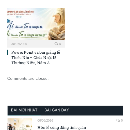
30/07/2026
0
PowerPoint và bài giảng lễ
Thiếu Nhi – Chúa Nhật 18
Thường Niên, Năm A
Comments are closed.
BÀI MỚI NHẤT
BÀI GẦN ĐÂY
06/08/2026
0
Hôn lễ cùng đấng tình quân