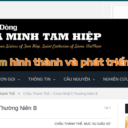
ƠN GỌI
THÔNG TIN
CẦU NGUYỆN
NGHIÊN CỨ
»
hánh Thể
Chầu Thánh Thể – Chúa Nhật 5 Thường Niên B
Thường Niên B
0
CHẦU THÁNH THỂ
,
MỤC VỤ GIÁO XỨ