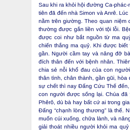
Sau khi ra khỏi hội đường Ca-phác
tiên đã đến nhà Simon và Anrê. Lúc
nằm trên giường. Theo quan niệm c
thường được gắn liền với tội lỗi. B
được coi như bắt nguồn từ ma quỷ
chiến thắng ma quỷ. Khi được biết 
gần. Người cầm tay và nâng đỡ b
đích thân đến với bệnh nhân. Thi
chia sẻ nỗi khổ đau của con người
thân tình, chân thành, gần gũi, hòa
sự chết thì nay Đấng Cứu Thế đến,
con người được sống lại. Chúa đã
Phêrô, dù bà hay bất cứ ai trong gi
Đấng “chạnh lòng thương” là thế. N
muốn cúi xuống, chữa lành, và nân
giải thoát nhiều người khỏi ma quỷ 