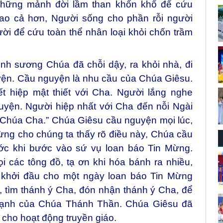
 những mảnh đời lầm than khốn khổ để cứu
Cao cả hơn, Người sống cho phần rỗi người
i để cứu toàn thể nhân loại khỏi chốn trầm
inh sương Chúa đã chỗi dậy, ra khỏi nhà, đi
yện. Cầu nguyện là nhu cầu của Chúa Giêsu.
t hiệp mật thiết với Cha. Người lắng nghe
yện. Người hiệp nhất với Cha đến nỗi Ngài
y Chúa Cha.” Chúa Giêsu cầu nguyện mọi lúc,
ừng cho chúng ta thấy rõ điều này, Chúa cầu
ớc khi bước vào sứ vụ loan báo Tin Mừng.
 các tông đồ, tạ ơn khi hóa bánh ra nhiều,
 khởi đầu cho một ngày loan báo Tin Mừng
 tìm thánh ý Cha, đón nhận thánh ý Cha, để
mạnh của Chúa Thánh Thần. Chúa Giêsu đã
cho hoạt động truyền giáo.