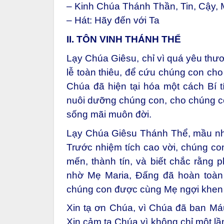
– Kinh Chúa Thánh Thần, Tin, Cậy, 
– Hát: Hãy đến với Ta
II. TÔN VINH THÁNH THỂ
Lạy Chúa Giêsu, chỉ vì quá yêu th
lễ toàn thiêu, để cứu chúng con cho
Chúa đã hiện tại hóa một cách Bí 
nuôi dưỡng chúng con, cho chúng c
sống mãi muôn đời.
Lạy Chúa Giêsu Thánh Thể, mầu nh
Trước nhiệm tích cao vời, chúng con
mến, thành tín, và biết chắc rằng 
nhờ Mẹ Maria, Đấng đã hoàn toàn 
chúng con được cùng Mẹ ngợi khen 
Xin tạ ơn Chúa, vì Chúa đã ban Máu
Xin cảm tạ Chúa vì không chỉ một lầ