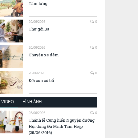
Tấm lưng
20/06/2026
0
Thư gởi Ba
20/06/2026
0
Chuyến xe đêm
20/06/2026
0
Đời con có bố
VIDEO
HÌNH ẢNH
25/06/2026
0
Thánh lễ Cung hiến Nguyện đường
Hội dòng Đa Minh Tam Hiệp
(25/06/2016)