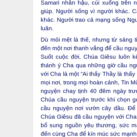
Samari nhân hậu, cúi xuống trên
giúp. Người sống vì người khác. 
khác. Người trao cả mạng sống Ngườ
luân.
Dù mỏi mệt là thế, nhưng từ sáng t
đến một nơi thanh vắng để cầu ngu
Suốt cuộc đời, Chúa Giêsu luôn kế
thánh ý Cha qua những giờ cầu ngu
với Cha là một “Ai thấy Thầy là thấ
mọi nơi, trong mọi hoàn cảnh, Tin M
nguyện chay tịnh 40 đêm ngày trư
Chúa cầu nguyện trước khi chọn gọi
cầu nguyện nơi vườn cây dầu. Để
Chúa Giêsu đã cầu nguyện với Cha,
bổ sung nguồn yêu thương, sức 
đến cùng Cha để kín múc sức mạnh 