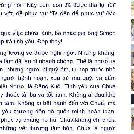
ng nói: “Này con, con đã được tha tội rồi”
u vớt, để phục vụ: “Ta đến để phục vụ” (Mc
qua việc chữa lành, bà nhạc gia ông Simon
p trả tình yêu. Đẹp thay!
hững tưởng sẽ được nghỉ ngơi. Nhưng không,
 làm đã lan đi nhanh chóng. Thế là người ta
n, những người bị quỷ ám, tụ họp trước nhà
người bệnh hoạn, xua trừ ma quỷ, và cấm
biết Người là Đấng Kitô. Tình yêu của Chúa
ấy thuốc tài ba và tốt lành. Không ai đau khổ
 tâm. Không ai bất hạnh đến với Chúa, mà
 yêu thương đến độ quên mình hoàn toàn,
 phục vụ chẳng nề hà. Chúa không chỉ chữa
 những vết thương tâm hồn. Chúa là người