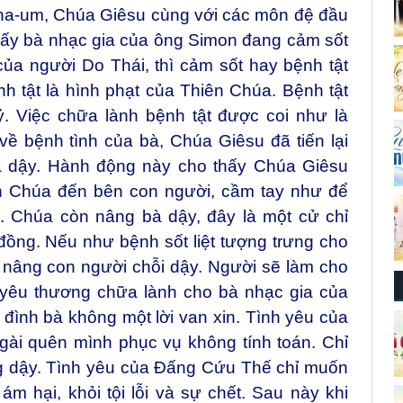
-na-um, Chúa Giêsu cùng với các môn đệ đầu
 ấy bà nhạc gia của ông Simon đang cảm sốt
ủa người Do Thái, thì cảm sốt hay bệnh tật
ệnh tật là hình phạt của Thiên Chúa. Bệnh tật
. Việc chữa lành bệnh tật được coi như là
về bệnh tình của bà, Chúa Giêsu đã tiến lại
à dậy. Hành động này cho thấy Chúa Giêsu
ên Chúa đến bên con người, cầm tay như để
. Chúa còn nâng bà dậy, đây là một cử chỉ
 đồng. Nếu như bệnh sốt liệt tượng trưng cho
 nâng con người chỗi dậy. Người sẽ làm cho
 yêu thương chữa lành cho bà nhạc gia của
a đình bà không một lời van xin. Tình yêu của
gài quên mình phục vụ không tính toán. Chỉ
g dậy. Tình yêu của Đấng Cứu Thế chỉ muốn
ám hại, khỏi tội lỗi và sự chết. Sau này khi