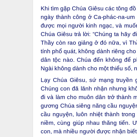
Khi tìm gặp Chúa Giêsu các tông đồ 
ngày thành công ở Ca-phác-na-um t
được mọi người kinh ngạc, và muốn 
Chúa Giêsu trả lời: “Chúng ta hãy đ
Thầy còn rao giảng ở đó nữa, vì Thầ
tính phổ quát, không dành riêng cho
dân tộc nào. Chúa đến không để ph
Ngài không dành cho một thiểu số, n
Lạy Chúa Giêsu, sứ mạng truyền g
Chúng con đã lãnh nhận nhưng khô
đi và làm cho muôn dân trở thành mô
gương Chúa siêng năng cầu nguyện
cầu nguyện, luôn nhiệt thành trong 
niềm, cùng giúp nhau thăng tiến.
con, mà nhiều người được nhận biế