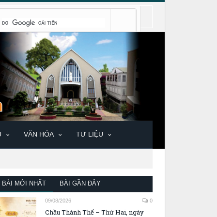
U
VĂN HÓA
TƯ LIỆU
BÀI MỚI NHẤT
BÀI GẦN ĐÂY
09/08/2026
0
Chầu Thánh Thể – Thứ Hai, ngày