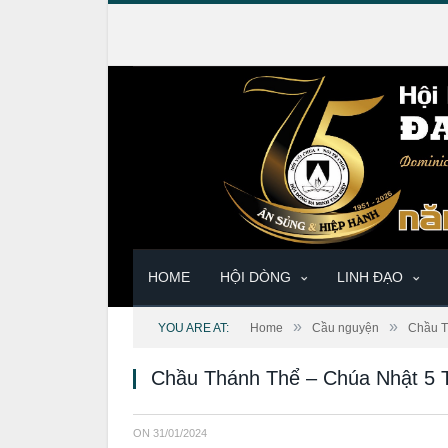
HOME
HỘI DÒNG
LINH ĐẠO
»
»
YOU ARE AT:
Home
Cầu nguyện
Chầu T
Chầu Thánh Thể – Chúa Nhật 5 
ON
31/01/2024