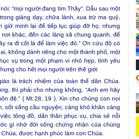
nói: “mọi người đang tìm Thầy”. Dẫu sau một
rong giảng dạy, chữa lành, xua trừ ma quỷ,
giữ mình lại để tiếp tục giúp đỡ họ, nhưng
i nơi khác, đến các làng xã chung quanh, để
y ra đi cốt là để làm việc đó.” Ơn cứu độ có
 ai, không dành riêng cho một thành phố, một
ục vụ trong một phạm vi nhỏ hẹp, tình yêu
hưng cho hết mọi người trên thế giới
iáo là trách nhiệm của toàn thể dân Chúa.
ng, thì phải cho nhưng không. “Anh em hãy
n đệ.” ( Mt 28, 19 ). Xin cho chúng con noi
, sốt sắng cầu nguyện, càng khó khăn càng
việc tông đồ, dấn thân phục vụ, chia sẻ nỗi
 Ước gì nhờ đời sống chứng nhân của chúng
t Chúa, được hạnh phúc làm con Chúa.