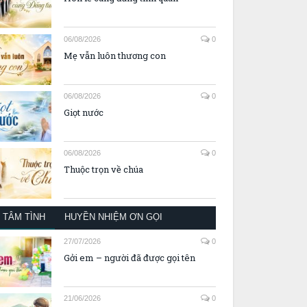
06/08/2026
0
Mẹ vẫn luôn thương con
06/08/2026
0
Giọt nước
06/08/2026
0
Thuộc trọn về chúa
TÂM TÌNH
HUYỀN NHIỆM ƠN GỌI
27/07/2026
0
Gởi em – người đã được gọi tên
21/06/2026
0