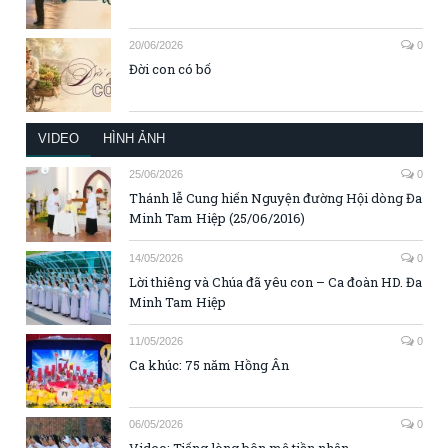
20/06/2026
0
Đời con có bố
VIDEO
HÌNH ẢNH
25/06/2026
0
Thánh lễ Cung hiến Nguyện đường Hội dòng Đa
Minh Tam Hiệp (25/06/2016)
14/05/2026
0
Lời thiêng và Chúa đã yêu con – Ca đoàn HD. Đa
Minh Tam Hiệp
11/05/2026
0
Ca khúc: 75 năm Hồng Ân
06/05/2026
0