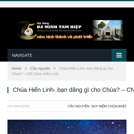
NAVIGATE
»
»
Home
Cầu nguyện
Chúa Hiển Linh- bạn dâng gì cho
Chúa? – CN Chúa Hiển Linh
Chúa Hiển Linh- bạn dâng gì cho Chúa? – C
ON
04/01/2024
CẦU NGUYỆN
,
SUY NIỆM CHÚA NHẬT