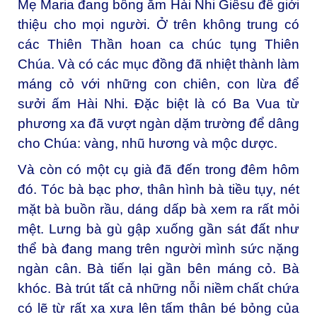
Mẹ Maria đang bồng ẵm Hài Nhi Giêsu để giới
thiệu cho mọi người. Ở trên không trung có
các Thiên Thần hoan ca chúc tụng Thiên
Chúa. Và có các mục đồng đã nhiệt thành làm
máng cỏ với những con chiên, con lừa để
sưởi ấm Hài Nhi. Đặc biệt là có Ba Vua từ
phương xa đã vượt ngàn dặm trường để dâng
cho Chúa: vàng, nhũ hương và mộc dược.
Và còn có một cụ già đã đến trong đêm hôm
đó. Tóc bà bạc phơ, thân hình bà tiều tụy, nét
mặt bà buồn rầu, dáng dấp bà xem ra rất mỏi
mệt. Lưng bà gù gập xuống gần sát đất như
thể bà đang mang trên người mình sức nặng
ngàn cân. Bà tiến lại gần bên máng cỏ. Bà
khóc. Bà trút tất cả những nỗi niềm chất chứa
có lẽ từ rất xa xưa lên tấm thân bé bỏng của