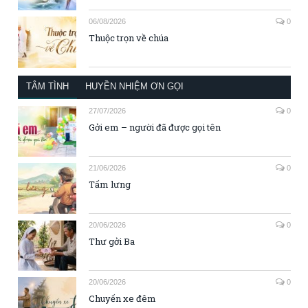
06/08/2026
0
Thuộc trọn về chúa
TÂM TÌNH
HUYỀN NHIỆM ƠN GỌI
27/07/2026
0
Gởi em – người đã được gọi tên
21/06/2026
0
Tấm lưng
20/06/2026
0
Thư gởi Ba
20/06/2026
0
Chuyến xe đêm