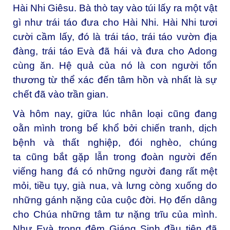
Hài Nhi Giêsu. Bà thò tay vào túi lấy ra một vật
gì như trái táo đưa cho Hài Nhi. Hài Nhi tươi
cười cầm lấy, đó là trái táo, trái táo vườn địa
đàng, trái táo Evà đã hái và đưa cho Adong
cùng ăn. Hệ quả của nó là con người tổn
thương từ thể xác đến tâm hồn và nhất là sự
chết đã vào trần gian.
Và hôm nay, giữa lúc nhân loại cũng đang
oằn mình trong bể khổ bởi chiến tranh, dịch
bệnh và thất nghiệp, đói nghèo, chúng
ta cũng bắt gặp lẫn trong đoàn người đến
viếng hang đá có những người đang rất mệt
mỏi, tiều tụy, già nua, và lưng còng xuống do
những gánh nặng của cuộc đời. Họ đến dâng
cho Chúa những tâm tư nặng trĩu của mình.
Như Evà trong đêm Giáng Sinh đầu tiên đã