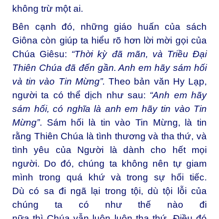
không trừ một ai.
Bên cạnh đó, những giáo huấn của sách
Giôna còn giúp ta hiểu rõ hơn lời mời gọi của
Chúa Giêsu:
“
Thời kỳ đã mãn, và Triều Ðại
Thiên Chúa đã đến gần. Anh em hãy sám hối
và tin vào Tin Mừng
”.
Theo bản văn Hy Lạp,
người ta có thể dịch như sau:
“
Anh em hãy
sám hối, có nghĩa là anh em hãy tin vào Tin
Mừng
”
. Sám hối là tin vào Tin Mừng, là tin
rằng Thiên Chúa là tình thương và tha thứ, và
tình yêu của Người là dành cho hết mọi
người. Do đó, chúng ta không nên tự giam
mình trong quá khứ và trong sự hối tiếc.
Dù có sa đi ngã lại trong tội, dù tội lỗi của
chúng ta có như thế nào đi
nữa thì Chúa vẫn luôn luôn tha thứ. Ðiều đó