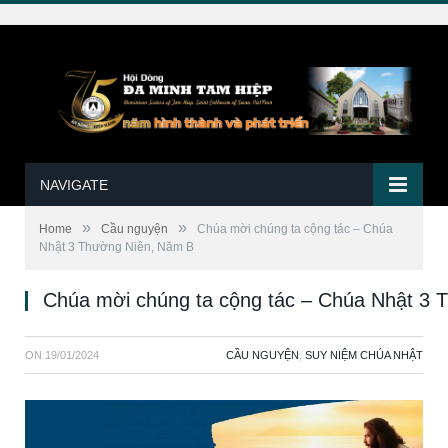
NAVIGATE
»
»
Home
Cầu nguyện
Chúa mời chúng ta cộng tác – Chúa
Nhật 3 Thường Niên, Năm B
Chúa mời chúng ta cộng tác – Chúa Nhật 3
ON
19/01/2024
CẦU NGUYỆN
,
SUY NIỆM CHÚA NHẬT