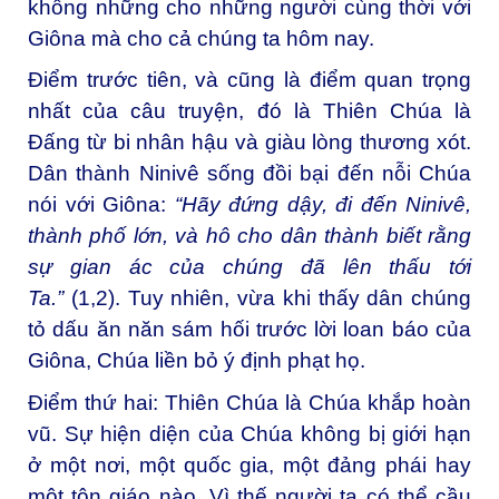
không những cho những người cùng thời với
Giôna mà cho cả chúng ta hôm nay.
Điểm trước tiên, và cũng là điểm quan trọng
nhất của câu truyện, đó là Thiên Chúa là
Ðấng từ bi nhân hậu và giàu lòng thương xót.
Dân thành Ninivê sống đồi bại đến nỗi Chúa
nói với Giôna:
“
Hãy đứng dậy, đi đến Ninivê,
thành phố lớn, và hô cho dân thành biết rằng
sự gian ác của chúng đã lên thấu tới
Ta.
”
(1,2). Tuy nhiên, vừa khi thấy dân chúng
tỏ dấu ăn năn sám hối trước lời loan báo của
Giôna, Chúa liền bỏ ý định phạt họ.
Điểm thứ hai: Thiên Chúa là Chúa khắp hoàn
vũ. Sự hiện diện của Chúa không bị giới hạn
ở một nơi, một quốc gia, một đảng phái hay
một tôn giáo nào. Vì thế người ta có thể cầu