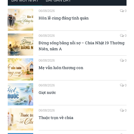
BÀI MỚI NHẤT
BÀI GẦN ĐÂY
06/08/2026
0
Hôn lễ cùng đấng tình quân
06/08/2026
0
Đừng sống bằng nỗi sợ – Chúa Nhật 19 Thường
Niên, năm A
06/08/2026
0
Mẹ vẫn luôn thương con
06/08/2026
0
Giọt nước
06/08/2026
0
Thuộc trọn về chúa