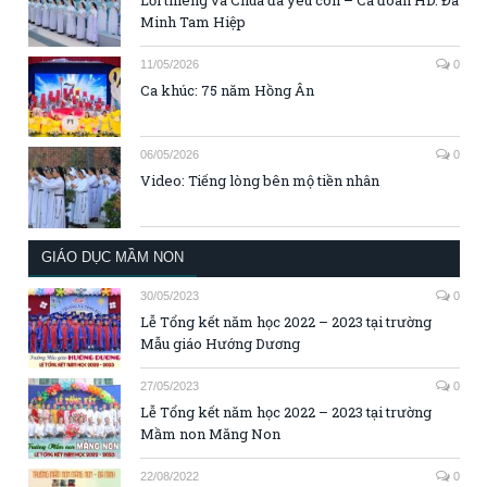
Lời thiêng và Chúa đã yêu con – Ca đoàn HD. Đa
Minh Tam Hiệp
11/05/2026
0
Ca khúc: 75 năm Hồng Ân
06/05/2026
0
Video: Tiếng lòng bên mộ tiền nhân
GIÁO DỤC MẦM NON
30/05/2023
0
Lễ Tổng kết năm học 2022 – 2023 tại trường
Mẫu giáo Hướng Dương
27/05/2023
0
Lễ Tổng kết năm học 2022 – 2023 tại trường
Mầm non Măng Non
22/08/2022
0