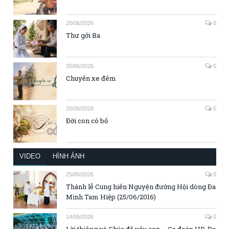
20/06/2026
0
Thư gởi Ba
20/06/2026
0
Chuyến xe đêm
20/06/2026
0
Đời con có bố
VIDEO
HÌNH ẢNH
25/06/2026
0
Thánh lễ Cung hiến Nguyện đường Hội dòng Đa
Minh Tam Hiệp (25/06/2016)
14/05/2026
0