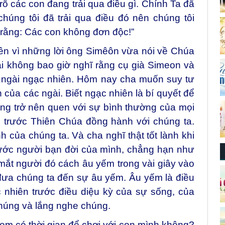
rõ các con đang trải qua điều gì. Chính Ta đã
chúng tôi đã trải qua điều đó nên chúng tôi
n rằng: Các con không đơn độc!”
ên vì những lời ông Simêôn vừa nói về Chúa
gài không bao giờ nghĩ rằng cụ già Simeon và
c ngài ngạc nhiên. Hôm nay cha muốn suy tư
 của các ngài. Biết ngạc nhiên là bí quyết để
ông trở nên quen với sự bình thường của mọi
ên trước Thiên Chúa đồng hành với chúng ta.
nh của chúng ta. Và cha nghĩ thật tốt lành khi
rước người bạn đời của mình, chẳng hạn như
mắt người đó cách âu yếm trong vài giây vào
 đưa chúng ta đến sự âu yếm. Âu yếm là điều
c nhiên trước điều diệu kỳ của sự sống, của
 chúng và lắng nghe chúng.
em có thời gian để chơi với con mình không?