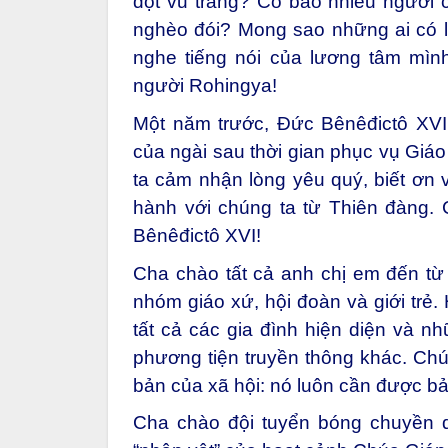
đột vũ trang? Có bao nhiêu người 
nghèo đói? Mong sao những ai có lợ
nghe tiếng nói của lương tâm mì
người Rohingya!
Một năm trước, Đức Bênêđictô XVI 
của ngài sau thời gian phục vụ Giá
ta cảm nhận lòng yêu quý, biết ơn
hành với chúng ta từ Thiên đàng.
Bênêđictô XVI!
Cha chào tất cả anh chị em đến t
nhóm giáo xứ, hội đoàn và giới trẻ.
tất cả các gia đình hiện diện và nh
phương tiện truyền thông khác. Chú
bản của xã hội: nó luôn cần được b
Cha chào đội tuyển bóng chuyền 