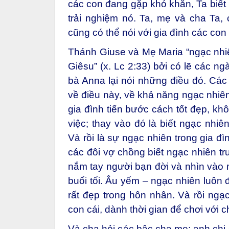
các con đang gặp khó khăn, Ta biết 
trải nghiệm nó. Ta, mẹ và cha Ta, 
cũng có thể nói với gia đình các co
Thánh Giuse và Mẹ Maria “ngạc nhi
Giêsu” (x. Lc 2:33) bởi có lẽ các n
bà Anna lại nói những điều đó. Cá
về điều này, về khả năng ngạc nhiên
gia đình tiến bước cách tốt đẹp, kh
việc; thay vào đó là biết ngạc nhi
Và rồi là sự ngạc nhiên trong gia đì
các đôi vợ chồng biết ngạc nhiên t
nắm tay người bạn đời và nhìn vào 
buổi tối. Âu yếm – ngạc nhiên luôn
rất đẹp trong hôn nhân. Và rồi ngạ
con cái, dành thời gian để chơi với
Và cha hỏi các bậc cha mẹ: anh chị 