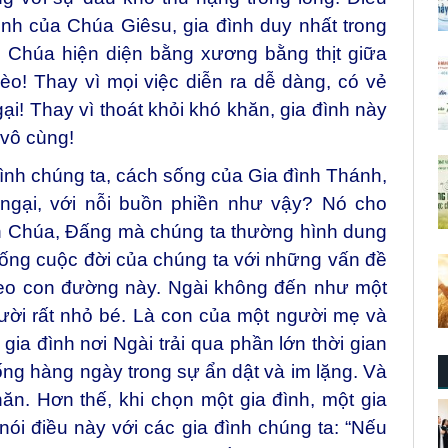
ình của Chúa Giêsu, gia đình duy nhất trong
n Chúa hiện diện bằng xương bằng thịt giữa
ghèo! Thay vì mọi việc diễn ra dễ dàng, có vẻ
gại! Thay vì thoát khỏi khó khăn, gia đình này
 vô cùng!
 đình chúng ta, cách sống của Gia đình Thánh,
 ngại, với nỗi buồn phiền như vậy? Nó cho
iên Chúa, Đấng mà chúng ta thường hình dung
sống cuộc đời của chúng ta với những vấn đề
theo con đường này. Ngài không đến như một
ười rất nhỏ bé. Là con của một người mẹ và
gia đình nơi Ngài trải qua phần lớn thời gian
ống hàng ngày trong sự ẩn dật và im lặng. Và
n. Hơn thế, khi chọn một gia đình, một gia
nói điều này với các gia đình chúng ta: “Nếu