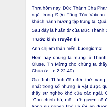
Trưa hôm nay, Đức Thánh Cha Phanxi
ngài trong Điện Tông Tòa Vatican 
khách hành hương tập trung tại Qu
Sau đây là huấn từ của Đức Thánh C
Trước kinh Truyền tin
Anh chị em thân mến, buongiorno!
Hôm nay chúng ta mừng lễ Thánh
Giuse. Tin Mừng cho chúng ta thấy
Chúa (x. Lc 2:22-40).
Gia đình Thánh đến đền thờ mang 
nhất trong số những lễ vật được q
thấy sự nghèo khó của các ngài. Cu
“Còn chính bà, một lưỡi gươm sẽ đ
trong sự nghèo khó và rồi lên đườn