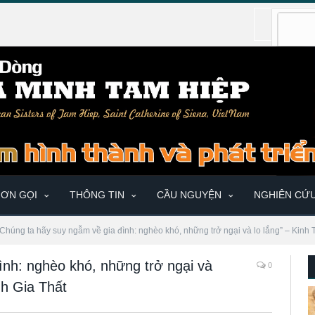
ƠN GỌI
THÔNG TIN
CẦU NGUYỆN
NGHIÊN CỨ
“Chúng ta hãy suy ngẫm về gia đình: nghèo khó, những trở ngại và lo lắng” – Kinh 
ình: nghèo khó, những trở ngại và
0
nh Gia Thất