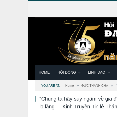
HOME
HỘI DÒNG
LINH ĐẠO
»
»
YOU ARE AT:
Home
ĐỨC THÁNH CHA
“Chúng ta hãy suy ngẫm về gia đ
lo lắng” – Kinh Truyền Tin lễ Thá