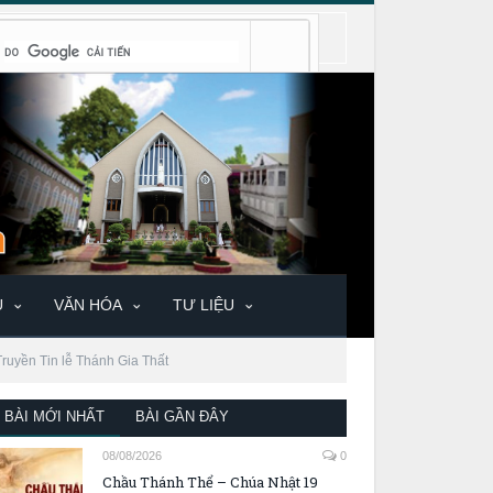
U
VĂN HÓA
TƯ LIỆU
Truyền Tin lễ Thánh Gia Thất
BÀI MỚI NHẤT
BÀI GẦN ĐÂY
08/08/2026
0
Chầu Thánh Thể – Chúa Nhật 19