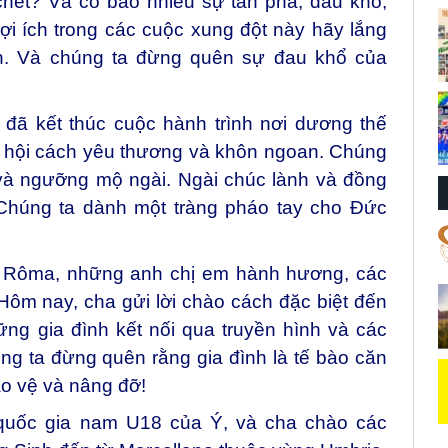
chết? Và có bao nhiêu sự tàn phá, đau khổ,
i ích trong các cuộc xung đột này hãy lắng
nh. Và chúng ta đừng quên sự đau khổ của
đã kết thúc cuộc hành trình nơi dương thế
o hội cách yêu thương và khôn ngoan. Chúng
 và ngưỡng mộ ngài. Ngài chúc lành và đồng
 Chúng ta dành một tràng pháo tay cho Đức
ừ Rôma, những anh chị em hành hương, các
 Hôm nay, cha gửi lời chào cách đặc biệt đến
ững gia đình kết nối qua truyền hình và các
ng ta đừng quên rằng gia đình là tế bào căn
ảo vệ và nâng đỡ!
quốc gia nam U18 của Ý, và cha chào các