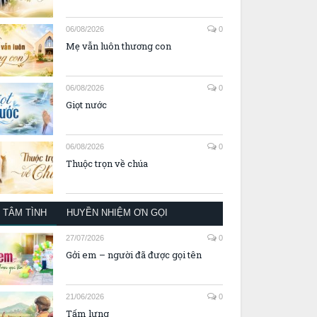
06/08/2026
0
Mẹ vẫn luôn thương con
06/08/2026
0
Giọt nước
06/08/2026
0
Thuộc trọn về chúa
TÂM TÌNH
HUYỀN NHIỆM ƠN GỌI
27/07/2026
0
Gởi em – người đã được gọi tên
21/06/2026
0
Tấm lưng