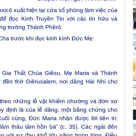
cô xuất hiện tại cửa sổ phòng làm việc của
để đọc Kinh Truyền Tin với các tín hữu và
ảng trường Thánh Phêrô.
ha trước khi đọc kinh kính Đức Mẹ:
 Gia Thất Chúa Giêsu, Mẹ Maria và Thánh
 đền thờ Giêrusalem, nơi dâng Hài Nhi cho
theo những lễ vật khiêm nhường và đơn sơ
uy định là của lễ dâng, một bằng chứng cho
ối cùng, Đức Maria nhận được lời tiên tri:
âm thâu tâm hồn bà” (c. 35). Các ngài đến
g với sự đau khổ trĩu nặng trong lòng. Điều