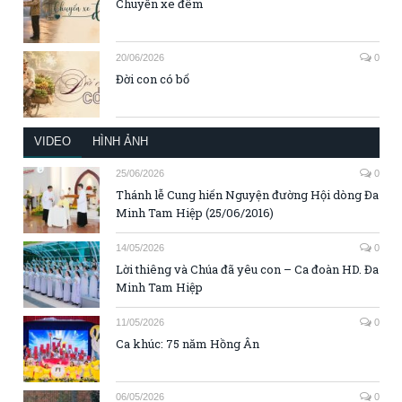
Chuyến xe đêm
20/06/2026
0
Đời con có bố
VIDEO
HÌNH ẢNH
25/06/2026
0
Thánh lễ Cung hiến Nguyện đường Hội dòng Đa
Minh Tam Hiệp (25/06/2016)
14/05/2026
0
Lời thiêng và Chúa đã yêu con – Ca đoàn HD. Đa
Minh Tam Hiệp
11/05/2026
0
Ca khúc: 75 năm Hồng Ân
06/05/2026
0