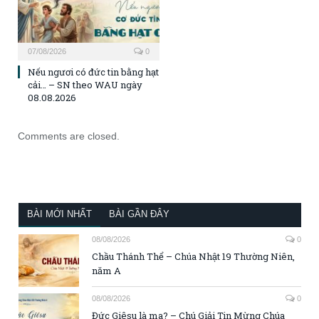
07/08/2026
0
Nếu ngươi có đức tin bằng hạt
cải… – SN theo WAU ngày
08.08.2026
Comments are closed.
BÀI MỚI NHẤT
BÀI GẦN ĐÂY
08/08/2026
0
Chầu Thánh Thể – Chúa Nhật 19 Thường Niên,
năm A
08/08/2026
0
Đức Giêsu là ma? – Chú Giải Tin Mừng Chúa