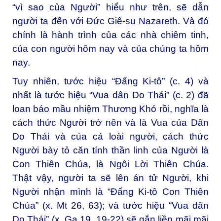
“vì sao của Người” hiểu như trên, sẽ dẫn
người ta đến với Đức Giê-su Nazareth. Và đó
chính là hành trình của các nhà chiêm tinh,
của con người hôm nay và của chúng ta hôm
nay.
Tuy nhiên, tước hiệu “Đấng Ki-tô” (c. 4) và
nhất là tước hiệu “Vua dân Do Thái” (c. 2) đã
loan báo mầu nhiệm Thương Khó rồi, nghĩa là
cách thức Người trở nên và là Vua của Dân
Do Thái và của cả loài người, cách thức
Người bày tỏ căn tính thần linh của Người là
Con Thiên Chúa, là Ngôi Lời Thiên Chúa.
Thật vậy, người ta sẽ lên án tử Người, khi
Người nhận mình là “Đấng Ki-tô Con Thiên
Chúa” (x. Mt 26, 63); và tước hiệu “Vua dân
Do Thái” (x. Ga 19, 19-22) sẽ gắn liền mãi mãi