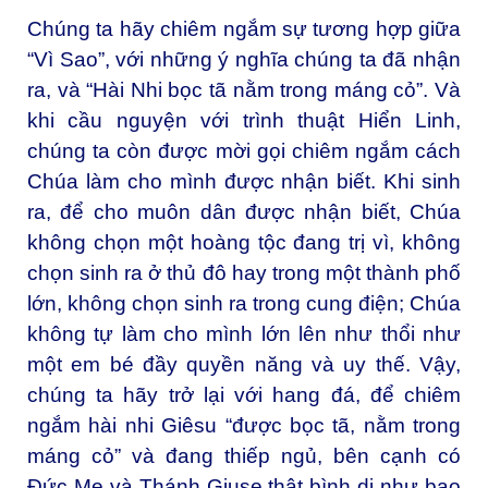
Chúng ta hãy chiêm ngắm sự tương hợp giữa
“Vì Sao”, với những ý nghĩa chúng ta đã nhận
ra, và “Hài Nhi bọc tã nằm trong máng cỏ”. Và
khi cầu nguyện với trình thuật Hiển Linh,
chúng ta còn được mời gọi chiêm ngắm cách
Chúa làm cho mình được nhận biết. Khi sinh
ra, để cho muôn dân được nhận biết, Chúa
không chọn một hoàng tộc đang trị vì, không
chọn sinh ra ở thủ đô hay trong một thành phố
lớn, không chọn sinh ra trong cung điện; Chúa
không tự làm cho mình lớn lên như thổi như
một em bé đầy quyền năng và uy thế. Vậy,
chúng ta hãy trở lại với hang đá, để chiêm
ngắm hài nhi Giêsu “được bọc tã, nằm trong
máng cỏ” và đang thiếp ngủ, bên cạnh có
Đức Mẹ và Thánh Giuse thật bình dị như bao