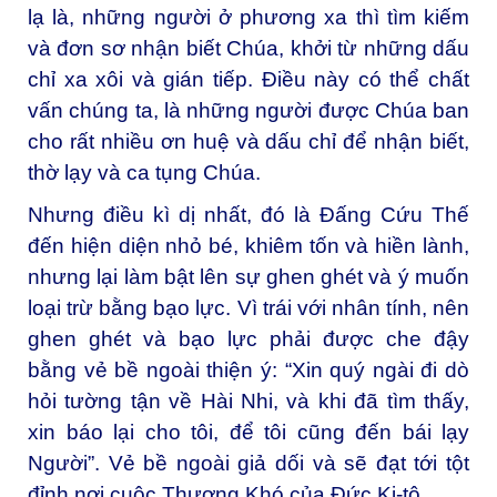
lạ là, những người ở phương xa thì tìm kiếm
và đơn sơ nhận biết Chúa, khởi từ những dấu
chỉ xa xôi và gián tiếp. Điều này có thể chất
vấn chúng ta, là những người được Chúa ban
cho rất nhiều ơn huệ và dấu chỉ để nhận biết,
thờ lạy và ca tụng Chúa.
Nhưng điều kì dị nhất, đó là Đấng Cứu Thế
đến hiện diện nhỏ bé, khiêm tốn và hiền lành,
nhưng lại làm bật lên sự ghen ghét và ý muốn
loại trừ bằng bạo lực. Vì trái với nhân tính, nên
ghen ghét và bạo lực phải được che đậy
bằng vẻ bề ngoài thiện ý: “Xin quý ngài đi dò
hỏi tường tận về Hài Nhi, và khi đã tìm thấy,
xin báo lại cho tôi, để tôi cũng đến bái lạy
Người”. Vẻ bề ngoài giả dối và sẽ đạt tới tột
đỉnh nơi cuộc Thương Khó của Đức Ki-tô.