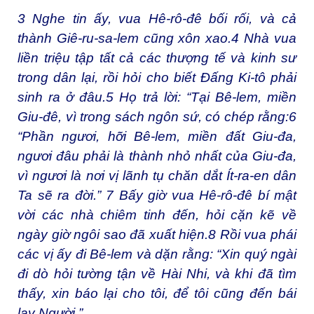
3
Nghe tin ấy, vua Hê-rô-đê bối rối, và cả
thành Giê-ru-sa-lem cũng xôn xao.
4
Nhà vua
liền triệu tập tất cả các thượng tế và kinh sư
trong dân lại, rồi hỏi cho biết Đấng Ki-tô phải
sinh ra ở đâu.
5
Họ trả lời: “Tại Bê-lem, miền
Giu-đê, vì trong sách ngôn sứ, có chép rằng:
6
“Phần ngươi, hỡi Bê-lem, miền đất Giu-đa,
ngươi đâu phải là thành nhỏ nhất của Giu-đa,
vì ngươi là nơi vị lãnh tụ chăn dắt Ít-ra-en dân
Ta sẽ ra đời.”
7
Bấy giờ vua Hê-rô-đê bí mật
vời các nhà chiêm tinh đến, hỏi cặn kẽ về
ngày giờ ngôi sao đã xuất hiện.
8
Rồi vua phái
các vị ấy đi Bê-lem và dặn rằng: “Xin quý ngài
đi dò hỏi tường tận về Hài Nhi, và khi đã tìm
thấy, xin báo lại cho tôi, để tôi cũng đến bái
lạy Người.”