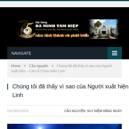
NAVIGATE
»
»
Home
Cầu nguyện
Chúng tôi đã thấy vì sao của Người
xuất hiện – CN Lễ Chúa Hiển Linh
Chúng tôi đã thấy vì sao của Người xuất hiệ
Linh
ON
06/01/2024
CẦU NGUYỆN
,
SUY NIỆM HẰNG NGÀY