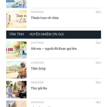
06/08/2026
0
Thuộc trọn về chúa
TÂM TÌNH
HUYỀN NHIỆM ƠN GỌI
27/07/2026
0
Gởi em – người đã được gọi tên
21/06/2026
0
Tấm lưng
20/06/2026
0
Thư gởi Ba
20/06/2026
0