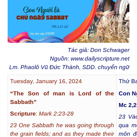
Tác giả: Don Schwager
Nguồn:
www.dailyscripture.net
Lm. Phaolô Vũ Đức Thành, SDD. chuyển ngữ
Tuesday, January 16, 2024
Thứ Ba
“The Son of man is Lord of the
Con N
Sabbath”
Mc 2,2
Scripture
:
Mark 2:23-28
23
Vào
23 One Sabbath he was going through
qua m
the grain fields; and as they made their
môn đệ