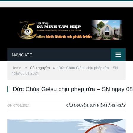
NAVIGATE
»
»
Home
Cầu nguyện
Đức Chúa Giêsu chịu phép rửa – SN
ngày 08.01.2024
Đức Chúa Giêsu chịu phép rửa – SN ngày 08
ON
07/01/2024
CẦU NGUYỆN
,
SUY NIỆM HẰNG NGÀY