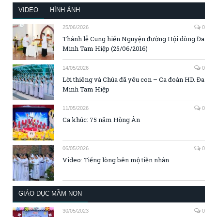
VIDEO
HÌNH ẢNH
25/06/2026
0
Thánh lễ Cung hiến Nguyện đường Hội dòng Đa
Minh Tam Hiệp (25/06/2016)
14/05/2026
0
Lời thiêng và Chúa đã yêu con – Ca đoàn HD. Đa
Minh Tam Hiệp
11/05/2026
0
Ca khúc: 75 năm Hồng Ân
06/05/2026
0
Video: Tiếng lòng bên mộ tiền nhân
GIÁO DỤC MẦM NON
30/05/2023
0