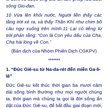
sông Gio-đan.
10
Vừa lên khỏi nước, Người liền thấy các
tầng trời xé ra, và thấy Thần Khí như chim bồ
câu ngự xuống trên mình.
11
Lại có tiếng từ
trời phán rằng: “Con là Con yêu dấu của Cha,
Cha hài lòng về Con.”
(Bản dịch của Nhóm Phiên Dịch CGKPV)
*******
1. “Đức Giê-su từ Na-da-rét đến miền Ga-li-
lê”
Đức Giê-su kết thúc thời gian ba mươi năm
dài sống bình thường như mọi người chúng
ta, thời gian mà chúng ta gọi là đời sống ẩn
dật của Đức Giê-su, để bắt đầu giai đoạn mới,