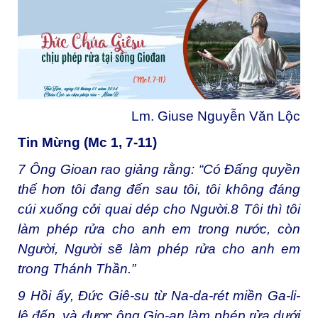
Lm. Giuse Nguyễn Văn Lộc
Tin Mừng (Mc 1, 7-11)
7
Ông Gioan rao giảng rằng: “Có Đấng quyền
thế hơn tôi đang đến sau tôi, tôi không đáng
cúi xuống cởi quai dép cho Người.
8
Tôi thì tôi
làm phép rửa cho anh em trong nước, còn
Người, Người sẽ làm phép rửa cho anh em
trong Thánh Thần.”
9
Hồi ấy, Đức Giê-su từ Na-da-rét miền Ga-li-
lê đến, và được ông Gio-an làm phép rửa dưới