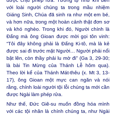
được chịu phép rửa. Tương tự như khi đến
với loài người chúng ta trong mầu nhiệm
Giáng Sinh, Chúa đã sinh ra như một em bé,
và hơn nữa, trong một hoàn cảnh thật đơn sơ
và khó nghèo. Trong khi đó, Người chính là
Đấng mà ông Gioan được mời gọi tôn vinh:
“Tôi đây không phải là Đấng Ki-tô, mà là kẻ
được sai đi trước mặt Người… Người phải nổi
bật lên, còn thầy phải lu mờ đi” (Ga 3, 29-30;
là bài Tin Mừng của Thánh Lễ hôm qua).
Theo lời kể của Thánh Mát-thêu (x. Mt 3, 13-
17), ông Gioan một mực can ngăn và nói
rằng, chính loài người tội lỗi chúng ta mới cần
được Ngài làm phép rửa.
Như thế, Đức Giê-su muốn đồng hóa mình
với các tội nhân là chính chúng ta, như Ngài