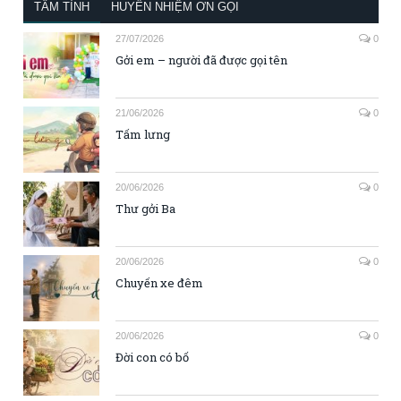
TÂM TÌNH
HUYỀN NHIỆM ƠN GỌI
27/07/2026
0
Gởi em – người đã được gọi tên
21/06/2026
0
Tấm lưng
20/06/2026
0
Thư gởi Ba
20/06/2026
0
Chuyến xe đêm
20/06/2026
0
Đời con có bố