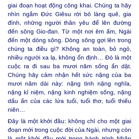
giai đoạn hoạt động công khai. Chúng ta hãy
nhìn ngắm Đức Giêsu rời bỏ làng quê, gia
đình, những người thân yêu để lên đường
đến sông Gio-đan. Từ một nơi êm ấm, Ngài
đến một dòng sông. Dòng sông gợi lên trong
chúng ta điều gì? Không an toàn, bỏ ngỏ,
nhiều người xa lạ, không ổn định… Đó là một
cuộc ra đi sau ba mươi năm sống ẩn dật.
Chúng hãy cảm nhận hết sức nặng của ba
mươi năm dài này: nặng tình nặng nghĩa,
nặng kỉ niệm, nặng kinh nghiệm sống, nặng
dấu ấn của các lứa tuổi, tuổi thơ, tuổi thiếu
niên…
Đây là một khởi đầu: không chỉ cho một giai
đoạn mới trong cuộc đời của Ngài, nhưng còn
là một khởi đầu mới trong hành trình Nhập