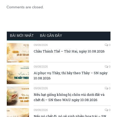
Comments are closed.
BÀI MỚI NHẤT
BÀI GẦN ĐÂY
09/08/2026
0
Chầu Thánh Thể – Thứ Hai, ngày 10.08.2026
09/08/2026
0
Ai phục vụ Thầy, thì hãy theo Thầy – SN ngày
10.08.2026
09/08/2026
0
Nếu hạt giống không bị chôn vùi dưới đất và
chết đi – SN theo WAU ngày 10.08.2026
09/08/2026
0
Nếu nó chết đi, nó sẽ sinh nhiều hoa trái – SN