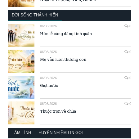
ĐỜI SỐNG THÁNH HIẾN
06/08/2026
0
Hôn lễ cùng đấng tình quân
06/08/2026
0
Mẹ vẫn luôn thương con
06/08/2026
0
Giọt nước
06/08/2026
0
Thuộc trọn về chúa
TÂM TÌNH
HUYỀN NHIỆM ƠN GỌI