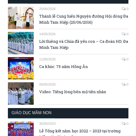
25/06/2026
0
Thánh lễ Cung hiến Nguyện đường Hội dòng Đa
Minh Tam Hiệp (25/06/2016)
14/05/2026
0
Lời thiêng và Chúa đã yêu con – Ca đoàn HD. Đa
Minh Tam Hiệp
11/05/2026
0
Ca khúc: 75 năm Hồng Ân
06/05/2026
0
Video: Tiếng lòng bên mộ tiền nhân
GIÁO DỤC MẦM NON
30/05/2023
0
Lễ Tổng kết năm học 2022 – 2023 tại trường