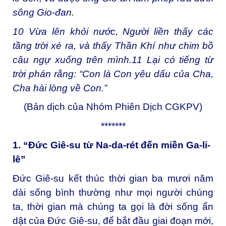
sông Gio-đan.
10
Vừa lên khỏi nước, Người liền thấy các
tầng trời xé ra, và thấy Thần Khí như chim bồ
câu ngự xuống trên mình.
11
Lại có tiếng từ
trời phán rằng: “Con là Con yêu dấu của Cha,
Cha hài lòng về Con.”
(Bản dịch của Nhóm Phiên Dịch CGKPV)
*******
1. “Đức Giê-su từ Na-da-rét đến miền Ga-li-
lê”
Đức Giê-su kết thúc thời gian ba mươi năm
dài sống bình thường như mọi người chúng
ta, thời gian mà chúng ta gọi là đời sống ẩn
dật của Đức Giê-su, để bắt đầu giai đoạn mới,