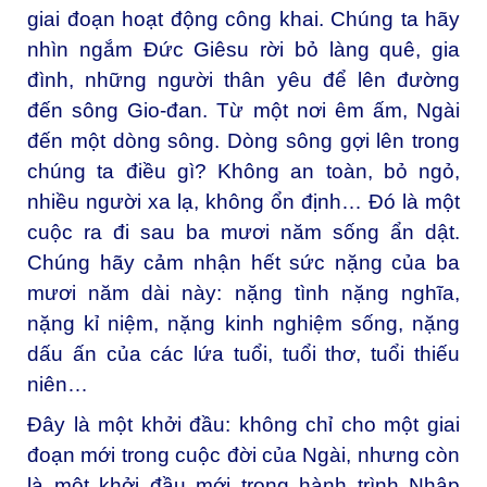
giai đoạn hoạt động công khai. Chúng ta hãy
nhìn ngắm Đức Giêsu rời bỏ làng quê, gia
đình, những người thân yêu để lên đường
đến sông Gio-đan. Từ một nơi êm ấm, Ngài
đến một dòng sông. Dòng sông gợi lên trong
chúng ta điều gì? Không an toàn, bỏ ngỏ,
nhiều người xa lạ, không ổn định… Đó là một
cuộc ra đi sau ba mươi năm sống ẩn dật.
Chúng hãy cảm nhận hết sức nặng của ba
mươi năm dài này: nặng tình nặng nghĩa,
nặng kỉ niệm, nặng kinh nghiệm sống, nặng
dấu ấn của các lứa tuổi, tuổi thơ, tuổi thiếu
niên…
Đây là một khởi đầu: không chỉ cho một giai
đoạn mới trong cuộc đời của Ngài, nhưng còn
là một khởi đầu mới trong hành trình Nhập