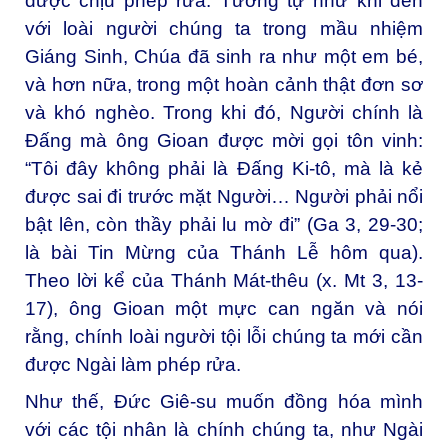
được chịu phép rửa. Tương tự như khi đến
với loài người chúng ta trong mầu nhiệm
Giáng Sinh, Chúa đã sinh ra như một em bé,
và hơn nữa, trong một hoàn cảnh thật đơn sơ
và khó nghèo. Trong khi đó, Người chính là
Đấng mà ông Gioan được mời gọi tôn vinh:
“Tôi đây không phải là Đấng Ki-tô, mà là kẻ
được sai đi trước mặt Người… Người phải nổi
bật lên, còn thầy phải lu mờ đi” (Ga 3, 29-30;
là bài Tin Mừng của Thánh Lễ hôm qua).
Theo lời kể của Thánh Mát-thêu (x. Mt 3, 13-
17), ông Gioan một mực can ngăn và nói
rằng, chính loài người tội lỗi chúng ta mới cần
được Ngài làm phép rửa.
Như thế, Đức Giê-su muốn đồng hóa mình
với các tội nhân là chính chúng ta, như Ngài