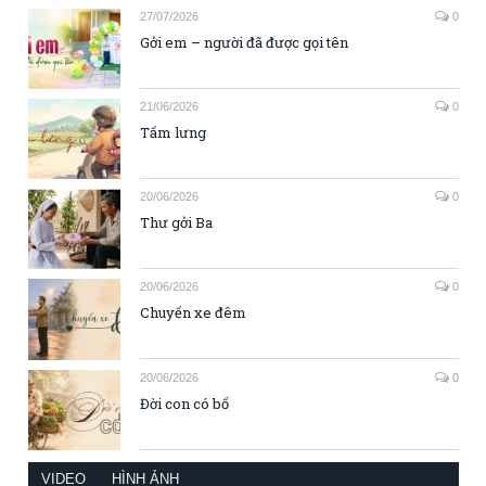
27/07/2026
0
Gởi em – người đã được gọi tên
21/06/2026
0
Tấm lưng
20/06/2026
0
Thư gởi Ba
20/06/2026
0
Chuyến xe đêm
20/06/2026
0
Đời con có bố
VIDEO
HÌNH ẢNH