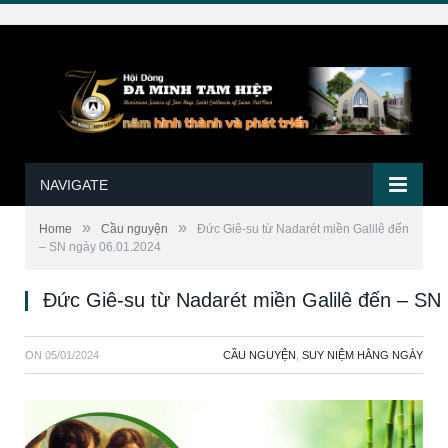
NAVIGATE
»
»
Home
Cầu nguyện
Đức Giê-su từ Nadarét miền Galilê đến
– SN ngày 06.01.2024
Đức Giê-su từ Nadarét miền Galilê đến – SN
ON
05/01/2024
CẦU NGUYỆN
,
SUY NIỆM HẰNG NGÀY