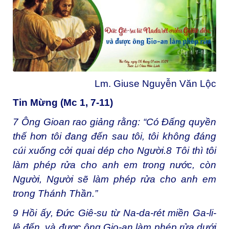
Lm. Giuse Nguyễn Văn Lộc
Tin Mừng (Mc 1, 7-11)
7
Ông Gioan rao giảng rằng: “Có Đấng quyền
thế hơn tôi đang đến sau tôi, tôi không đáng
cúi xuống cởi quai dép cho Người.
8
Tôi thì tôi
làm phép rửa cho anh em trong nước, còn
Người, Người sẽ làm phép rửa cho anh em
trong Thánh Thần.”
9
Hồi ấy, Đức Giê-su từ Na-da-rét miền Ga-li-
lê đến, và được ông Gio-an làm phép rửa dưới