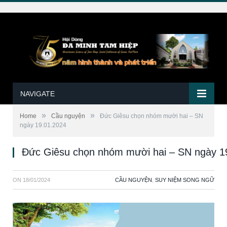
NAVIGATE
»
»
Home
Cầu nguyện
Đức Giêsu chọn nhóm mười hai – SN
ngày 19.01.2024
Đức Giêsu chọn nhóm mười hai – SN ngày 1
ON
18/01/2024
CẦU NGUYỆN
,
SUY NIỆM SONG NGỮ