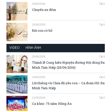
20/06/2026
0
Chuyến xe đêm
20/06/2026
0
Đời con có bố
VIDEO
HÌNH ẢNH
25/06/2026
0
Thánh lễ Cung hiến Nguyện đường Hội dòng Đa
Minh Tam Hiệp (25/06/2016)
14/05/2026
0
Lời thiêng và Chúa đã yêu con – Ca đoàn HD. Đa
Minh Tam Hiệp
11/05/2026
0
Ca khúc: 75 năm Hồng Ân