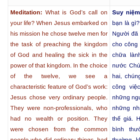
Meditation:
What is God’s call on
Suy niệm
your life? When Jesus embarked on
bạn là gì
his mission he chose twelve men for
Người đã 
the task of preaching the kingdom
cho công 
of God and healing the sick in the
chữa làn
power of that kingdom. In the choice
nước Chú
of the twelve, we see a
hai, chún
characteristic feature of God’s work:
công việ
Jesus chose very ordinary people.
những ngư
They were non-professionals, who
những nh
had no wealth or position. They
thế giá.
were chosen from the common
bình thư
people who did ordinary things, had
thường, k