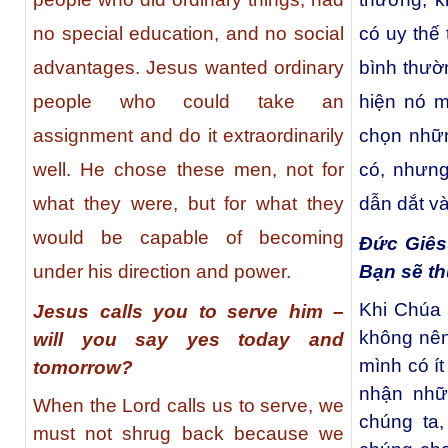
no special education, and no social
có uy thế
advantages. Jesus wanted ordinary
bình thườ
people who could take an
hiện nó m
assignment and do it extraordinarily
chọn nhữn
well. He chose these men, not for
có, nhưng
what they were, but for what they
dẫn dắt v
would be capable of becoming
Đức Giês
Bạn sẽ t
under his direction and power.
Khi Chúa 
Jesus calls you to serve him –
không nên
will you say yes today and
mình có í
tomorrow?
nhận nhữ
When the Lord calls us to serve, we
chúng ta
must not shrug back because we