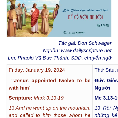
Tác giả: Don Schwager
Nguồn:
www.dailyscripture.net
Lm. Phaolô Vũ Đức Thành, SDD. chuyển ngữ
Friday, January 19, 2024
Thứ Sáu, 
“Jesus appointed twelve to be
Đức Giês
with him
“
Người
Scripture:
Mark 3:13-19
Mc 3,13-1
13 And he went up on the mountain,
13
Rồi Ng
and called to him those whom he
những kẻ