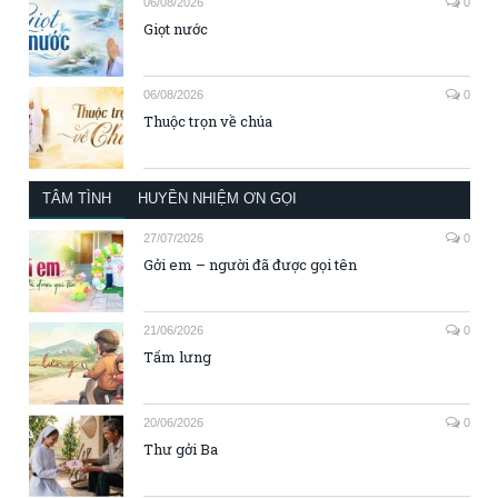
06/08/2026
0
Giọt nước
06/08/2026
0
Thuộc trọn về chúa
TÂM TÌNH
HUYỀN NHIỆM ƠN GỌI
27/07/2026
0
Gởi em – người đã được gọi tên
21/06/2026
0
Tấm lưng
20/06/2026
0
Thư gởi Ba