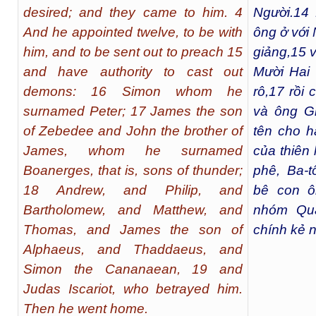
desired; and they came to him. 4
Người.
14
And he appointed twelve, to be with
ông ở với 
him, and to be sent out to preach 15
giảng,
15
v
and have authority to cast out
Mười Hai 
demons: 16 Simon whom he
rô,
17
rồi 
surnamed Peter; 17 James the son
và ông Gi
of Zebedee and John the brother of
tên cho h
James, whom he surnamed
của thiên l
Boanerges, that is, sons of thunder;
phê, Ba-t
18 Andrew, and Philip, and
bê con ô
Bartholomew, and Matthew, and
nhóm Quá
Thomas, and James the son of
chính kẻ n
Alphaeus, and Thaddaeus, and
Simon the Cananaean, 19 and
Judas Iscariot, who betrayed him.
Then he went home.