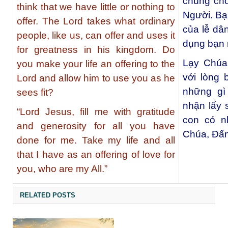
chúng cho
think that we have little or nothing to
Người. Bạ
offer. The Lord takes what ordinary
của lễ dâ
people, like us, can offer and uses it
dụng bạn
for greatness in his kingdom. Do
Lạy Chúa 
you make your life an offering to the
với lòng 
Lord and allow him to use you as he
những gì
sees fit?
nhận lấy 
“Lord Jesus, fill me with gratitude
con có n
and generosity for all you have
Chúa, Đấng
done for me. Take my life and all
that I have as an offering of love for
you, who are my All.”
RELATED POSTS