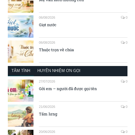
06/08/2026
0
Giọt nước
06/08/2026
0
Thuộc trọn về chúa
TÂM TÌNH
HUYỀN NHIỆM ƠN GỌI
27/07/2026
0
Gởi em – người đã được gọi tên
21/06/2026
0
Tấm lưng
20/06/2026
0