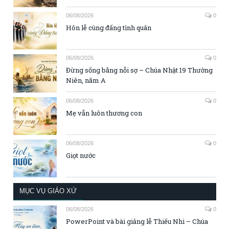
06/08/2026
0
Hôn lễ cùng đấng tình quân
06/08/2026
0
Đừng sống bằng nỗi sợ – Chúa Nhật 19 Thường
Niên, năm A
06/08/2026
0
Mẹ vẫn luôn thương con
06/08/2026
0
Giọt nước
MỤC VỤ GIÁO XỨ
06/08/2026
0
PowerPoint và bài giảng lễ Thiếu Nhi – Chúa