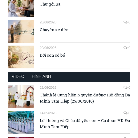
Thư gởi Ba
20/06/2026
0
Chuyến xe đêm
20/06/2026
0
Đời con có bố
VIDEO
HÌNH ẢNH
25/06/2026
0
Thánh lễ Cung hiến Nguyện đường Hội dòng Đa
Minh Tam Hiệp (25/06/2016)
14/05/2026
0
Lời thiêng và Chúa đã yêu con – Ca đoàn HD. Đa
Minh Tam Hiệp