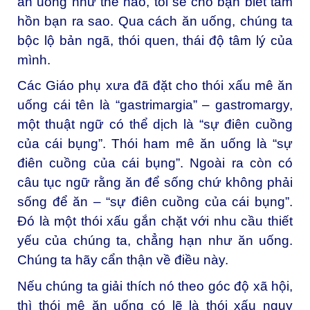
ăn uống như thế nào, tôi sẽ cho bạn biết tâm
hồn bạn ra sao. Qua cách ăn uống, chúng ta
bộc lộ bản ngã, thói quen, thái độ tâm lý của
mình.
Các Giáo phụ xưa đã đặt cho thói xấu mê ăn
uống cái tên là “gastrimargia” – gastromargy,
một thuật ngữ có thể dịch là “sự điên cuồng
của cái bụng”. Thói ham mê ăn uống là “sự
điên cuồng của cái bụng”. Ngoài ra còn có
câu tục ngữ rằng ăn để sống chứ không phải
sống để ăn – “sự điên cuồng của cái bụng”.
Đó là một thói xấu gắn chặt với nhu cầu thiết
yếu của chúng ta, chẳng hạn như ăn uống.
Chúng ta hãy cẩn thận về điều này.
Nếu chúng ta giải thích nó theo góc độ xã hội,
thì thói mê ăn uống có lẽ là thói xấu nguy