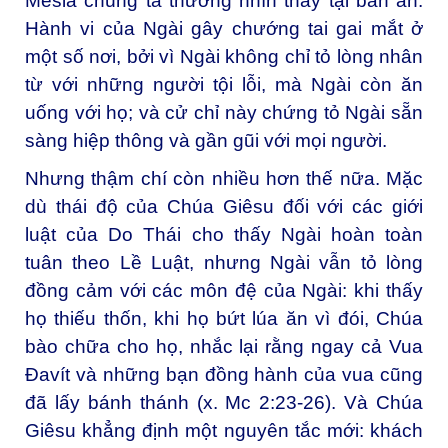
Mêsia chúng ta thường nhìn thấy tại bàn ăn.
Hành vi của Ngài gây chướng tai gai mắt ở
một số nơi, bởi vì Ngài không chỉ tỏ lòng nhân
từ với những người tội lỗi, mà Ngài còn ăn
uống với họ; và cử chỉ này chứng tỏ Ngài sẵn
sàng hiệp thông và gần gũi với mọi người.
Nhưng thậm chí còn nhiều hơn thế nữa. Mặc
dù thái độ của Chúa Giêsu đối với các giới
luật của Do Thái cho thấy Ngài hoàn toàn
tuân theo Lề Luật, nhưng Ngài vẫn tỏ lòng
đồng cảm với các môn đệ của Ngài: khi thấy
họ thiếu thốn, khi họ bứt lúa ăn vì đói, Chúa
bào chữa cho họ, nhắc lại rằng ngay cả Vua
Đavít và những bạn đồng hành của vua cũng
đã lấy bánh thánh (x. Mc 2:23-26). Và Chúa
Giêsu khẳng định một nguyên tắc mới: khách