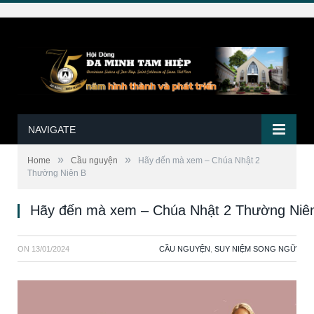
NAVIGATE
»
»
Home
Cầu nguyện
Hãy đến mà xem – Chúa Nhật 2
Thường Niên B
Hãy đến mà xem – Chúa Nhật 2 Thường Niê
ON
13/01/2024
CẦU NGUYỆN
,
SUY NIỆM SONG NGỮ