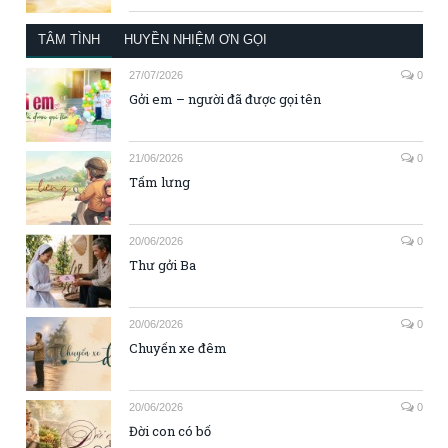
TÂM TÌNH
HUYỀN NHIỆM ƠN GỌI
27/07/2026
0
Gởi em – người đã được gọi tên
21/06/2026
0
Tấm lưng
20/06/2026
0
Thư gởi Ba
20/06/2026
0
Chuyến xe đêm
20/06/2026
0
Đời con có bố