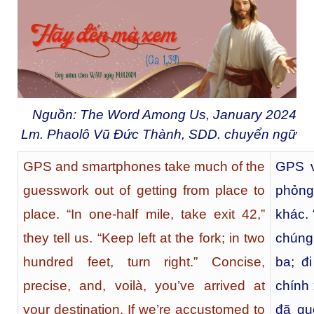
Nguồn: The Word Among Us, January 2024
Lm. Phaolô Vũ Đức Thành, SDD. chuyển ngữ
GPS and smartphones take much of the
GPS v
guesswork out of getting from place to
phỏng
place. “In one-half mile, take exit 42,”
khác. 
they tell us. “Keep left at the fork; in two
chúng 
hundred feet, turn right.” Concise,
ba; đi
precise, and, voilà, you’ve arrived at
chính 
your destination. If we’re accustomed to
đã qu