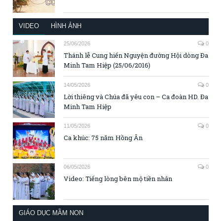
VIDEO
HÌNH ẢNH
25/06/2026
0
Thánh lễ Cung hiến Nguyện đường Hội dòng Đa
Minh Tam Hiệp (25/06/2016)
14/05/2026
0
Lời thiêng và Chúa đã yêu con – Ca đoàn HD. Đa
Minh Tam Hiệp
11/05/2026
0
Ca khúc: 75 năm Hồng Ân
06/05/2026
0
Video: Tiếng lòng bên mộ tiền nhân
GIÁO DỤC MẦM NON