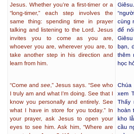
Jesus. Whether you’re a first-timer or a
Giêsu
“long-timer,” each step involves the
“người
same thing: spending time in prayer
cùng 
talking and listening to the Lord. Jesus
để nó
invites you to come as you are,
Giêsu
whoever you are, wherever you are, to
bạn, 
take another step in his direction and
thêm 
learn from him.
học hỏ
“Come and
see
,” Jesus says. “See who
Chúa 
I truly am and what I’m doing. See that I
xem T
know you personally and entirely. See
Thấy 
what I have in store for you today.” In
hoàn 
your prayer, ask Jesus to open your
kho l
eyes to see him. Ask him, “Where are
cầu n