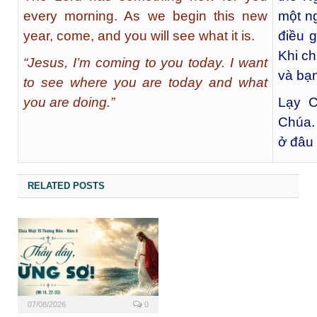
every morning. As we begin this new
một n
year, come, and you will see what it is.
điều 
Khi ch
“Jesus, I’m coming to you today. I want
và bạn
to see where you are today and what
you are doing.”
Lạy C
Chúa.
ở đâu
RELATED POSTS
07/08/2026
0