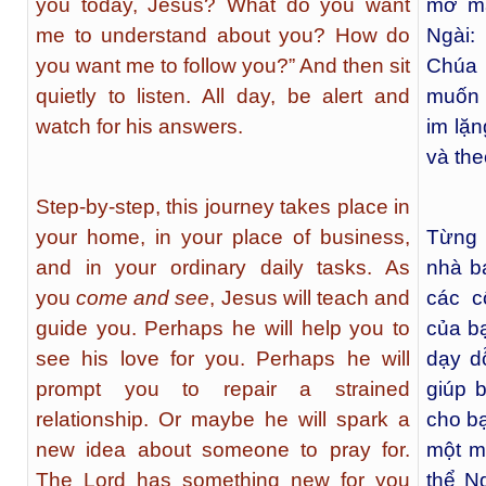
you today, Jesus? What do you want
mở mắ
me to understand about you? How do
Ngài:
you want me to follow you?” And then sit
Chúa 
quietly to listen. All day, be alert and
muốn 
watch for his answers.
im lặn
và the
Step-by-step, this journey takes place in
your home, in your place of business,
Từng b
and in your ordinary daily tasks. As
nhà bạ
you
come and see
, Jesus will teach and
các c
guide you. Perhaps he will help you to
của b
see his love for you. Perhaps he will
dạy d
prompt you to repair a strained
giúp 
relationship. Or maybe he will spark a
cho b
new idea about someone to pray for.
một m
The Lord has something new for you
thể N