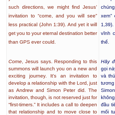
such directions, we might find Jesus’
chúng
invitation to “come, and you will see”
xem” 
less practical (John 1:39). And yet it will
1,39)
get you to your eternal destination better
vĩnh 
than GPS ever could.
thể.
Come
, Jesus says. Responding to this
Hãy đ
summons will launch you on a new and
gọi nà
exciting journey. It’s an invitation to
và thú
develop a relationship with the Lord, just
tương
as Andrew and Simon Peter did. The
Simon
invitation, though, is not reserved just for
không 
“first-timers.” It includes a call to deepen
đầu ti
that relationship and to move close to
mối t