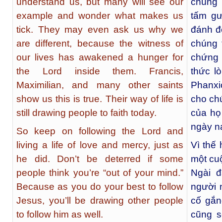
understand us, but many will see our
chúng 
example and wonder what makes us
tấm gư
tick. They may even ask us why we
đánh đ
are different, because the witness of
chúng t
our lives has awakened a hunger for
chứng 
the Lord inside them. Francis,
thức l
Maximilian, and many other saints
Phanxic
show us this is true. Their way of life is
cho chú
still drawing people to faith today.
của họ 
ngày n
So keep on following the Lord and
living a life of love and mercy, just as
Vì thế
he did. Don’t be deterred if some
một cu
people think you’re “out of your mind.”
Ngài đ
Because as you do your best to follow
người n
Jesus, you’ll be drawing other people
cố gắn
to follow him as well.
cũng s