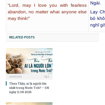
Ngài.
“Lord, may I love you with fearless
abandon, no matter what anyone else
Lạy Ch
may think!”
bỏ khô
nghĩ gì
RELATED POSTS
10/08/2026
0
Thưa Thầy, ai là người lớn
nhất trong Nước Trời? – SN
ngày 11.08.2026