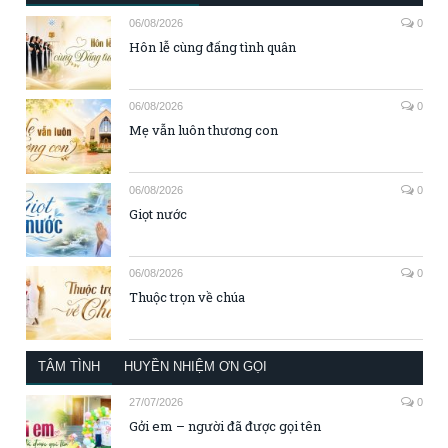
06/08/2026
0
Hôn lễ cùng đấng tình quân
06/08/2026
0
Mẹ vẫn luôn thương con
06/08/2026
0
Giọt nước
06/08/2026
0
Thuộc trọn về chúa
TÂM TÌNH
HUYỀN NHIỆM ƠN GỌI
27/07/2026
0
Gởi em – người đã được gọi tên