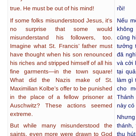
true. He must be out of his mind!
rồi!
If some folks misunderstood Jesus, it’s
Nếu mộ
no surprise that some would
không 
misunderstand his followers, too.
cũng h
Imagine what St. Francis’ father must
tưởng 
have thought when his son renounced
đã nghĩ
his riches and stripped himself of all his
và cởi
fine garments—in the town square!
tại qu
What did the Nazis make of St.
làm gì 
Maximilian Kolbe’s offer to be punished
cho m
in the place of a fellow prisoner at
Thánh 
Auschwitz? These actions seemed
này có
extreme.
Nhưng t
But while many misunderstood the
thánh,
saints, even more were drawn to God
thu hú