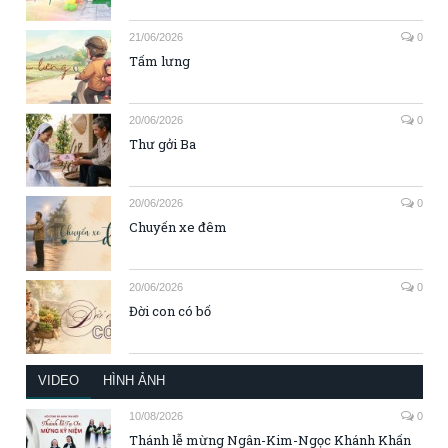
21/06/2026
0
Tấm lưng
20/06/2026
0
Thư gởi Ba
20/06/2026
0
Chuyến xe đêm
20/06/2026
0
Đời con có bố
VIDEO
HÌNH ẢNH
10/08/2026
0
Thánh lễ mừng Ngân-Kim-Ngọc Khánh Khấn