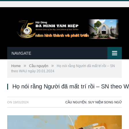
NAVIGATE
»
»
Home
Cầu nguyện
Họ nói rằng Người đã mất trí rồi – SN
theo WAU ngày 20.01.2024
Họ nói rằng Người đã mất trí rồi – SN theo
ON
19/01/2024
CẦU NGUYỆN
,
SUY NIỆM SONG NGỮ