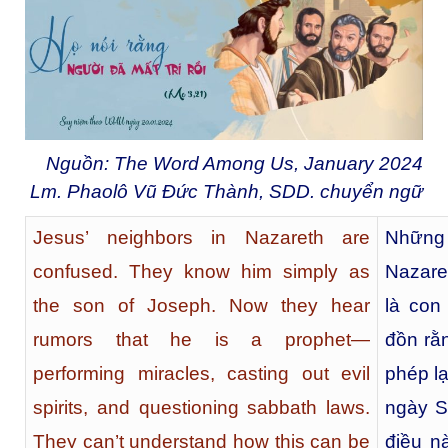
Nguồn: The Word Among Us, January 2024
Lm. Phaolô Vũ Đức Thành, SDD. chuyển ngữ
Jesus’ neighbors in Nazareth are
Những 
confused. They know him simply as
Nazaret
the son of Joseph. Now they hear
là con
rumors that he is a prophet—
đồn rằn
performing miracles, casting out evil
phép lạ
spirits, and questioning sabbath laws.
ngày S
They can’t understand how this can be
điều n