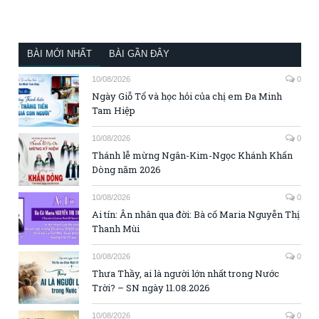
BÀI MỚI NHẤT
BÀI GẦN ĐÂY
10/08/2026
0
Ngày Giỗ Tổ và học hỏi của chị em Đa Minh
Tam Hiệp
10/08/2026
0
Thánh lễ mừng Ngân-Kim-Ngọc Khánh Khấn
Dòng năm 2026
10/08/2026
0
Ai tín: Ân nhân qua đời: Bà cố Maria Nguyễn Thị
Thanh Mùi
10/08/2026
0
Thưa Thầy, ai là người lớn nhất trong Nước
Trời? – SN ngày 11.08.2026
10/08/2026
0