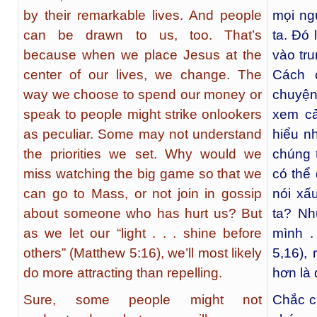
by their remarkable lives. And people
mọi ng
can be drawn to us, too. That’s
ta. Đó 
because when we place Jesus at the
vào tru
center of our lives, we change. The
Cách c
way we choose to spend our money or
chuyện
speak to people might strike onlookers
xem cả
as peculiar. Some may not understand
hiểu nh
the priorities we set. Why would we
chúng t
miss watching the big game so that we
có thể
can go to Mass, or not join in gossip
nói xấ
about someone who has hurt us? But
ta? Nh
as we let our “light . . . shine before
mình .
others” (Matthew 5:16), we’ll most likely
5,16), 
do more attracting than repelling.
hơn là 
Sure, some people might not
Chắc c