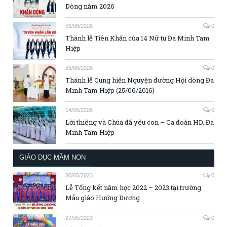
Dòng năm 2026
09/08/2026
0
Thánh lễ Tiên Khấn của 14 Nữ tu Đa Minh Tam
Hiệp
25/06/2026
0
Thánh lễ Cung hiến Nguyện đường Hội dòng Đa
Minh Tam Hiệp (25/06/2016)
14/05/2026
0
Lời thiêng và Chúa đã yêu con – Ca đoàn HD. Đa
Minh Tam Hiệp
GIÁO DỤC MẦM NON
30/05/2023
0
Lễ Tổng kết năm học 2022 – 2023 tại trường
Mẫu giáo Hướng Dương
27/05/2023
0