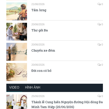
21/06/2026
0
Tấm lưng
20/06/2026
0
Thư gởi Ba
20/06/2026
0
Chuyến xe đêm
20/06/2026
0
Đời con có bố
VIDEO
HÌNH ẢNH
25/06/2026
0
Thánh lễ Cung hiến Nguyện đường Hội dòng Đa
Minh Tam Hiệp (25/06/2016)