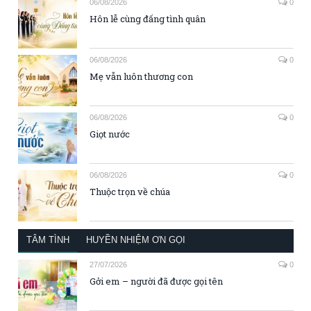
06/08/2026
0
Hôn lễ cùng đấng tình quân
06/08/2026
0
Mẹ vẫn luôn thương con
06/08/2026
0
Giọt nước
06/08/2026
0
Thuộc trọn về chúa
TÂM TÌNH
HUYỀN NHIỆM ƠN GỌI
27/07/2026
0
Gởi em – người đã được gọi tên