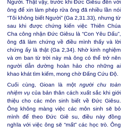
Người. Thật vậy, trước khi Đức Giêsu đến với
ông để xin làm phép rửa ông đã nhiều lần nói
“Tôi không biết Người” (Ga 2,31.33), nhưng từ
sau khi được chứng kiến việc Thiên Chúa
Cha công nhận Đức Giêsu là “Con Yêu Dấu”,
ông đã làm chứng về điều mình thấy và lời
chứng ấy là thật (Ga 2,34). Nhờ kinh nghiệm
và ơn ban từ trời này mà ông có thể trở nên
người dẫn dường hoàn hảo cho những ai
khao khát tìm kiếm, mong chờ Đấng Cứu Độ.
Cuối cùng, Gioan là một
người chu toàn
nhiệm vụ
của bản thân cách xuất sắc khi giới
thiệu cho các môn sinh biết về Đức Giêsu.
Ông không màng việc các môn sinh sẽ bỏ
mình để theo Đức Giê su, điều này đồng
nghĩa với việc ông sẽ “mất” các học trò. Ông