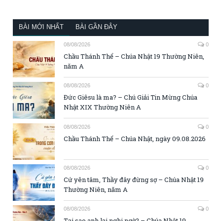
BÀI MỚI NHẤT
BÀI GẦN ĐÂY
08/08/2026
0
Chầu Thánh Thể – Chúa Nhật 19 Thường Niên,
năm A
08/08/2026
0
Đức Giêsu là ma? – Chú Giải Tin Mừng Chúa
Nhật XIX Thường Niên A
08/08/2026
0
Chầu Thánh Thể – Chúa Nhật, ngày 09.08.2026
08/08/2026
0
Cứ yên tâm, Thầy đây đừng sợ – Chúa Nhật 19
Thường Niên, năm A
08/08/2026
0
Tại sao anh lại nghi ngờ? – Chúa Nhật 19