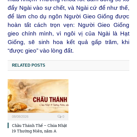
đẩy Ngài vào sự chết, và Ngài cứ để như thế,
để làm cho dụ ngôn Người Gieo Giống được
hoàn tất cách trọn vẹn: Người Gieo Giống
gieo chính mình, vì ngôi vị của Ngài là Hạt
Giống, sẽ sinh hoa kết quả gấp trăm, khi
“được gieo” vào lòng đất.
RELATED POSTS
08/08/2026
0
Chầu Thánh Thể – Chúa Nhật
19 Thường Niên, năm A