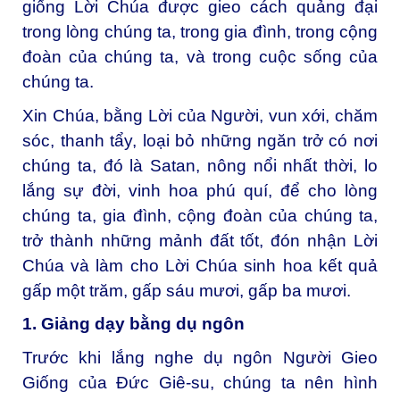
giống Lời Chúa được gieo cách quảng đại
trong lòng chúng ta, trong gia đình, trong cộng
đoàn của chúng ta, và trong cuộc sống của
chúng ta.
Xin Chúa, bằng Lời của Người, vun xới, chăm
sóc, thanh tẩy, loại bỏ những ngăn trở có nơi
chúng ta, đó là Satan, nông nổi nhất thời, lo
lắng sự đời, vinh hoa phú quí, để cho lòng
chúng ta, gia đình, cộng đoàn của chúng ta,
trở thành những mảnh đất tốt, đón nhận Lời
Chúa và làm cho Lời Chúa sinh hoa kết quả
gấp một trăm, gấp sáu mươi, gấp ba mươi.
1. Giảng dạy bằng dụ ngôn
Trước khi lắng nghe dụ ngôn Người Gieo
Giống của Đức Giê-su, chúng ta nên hình