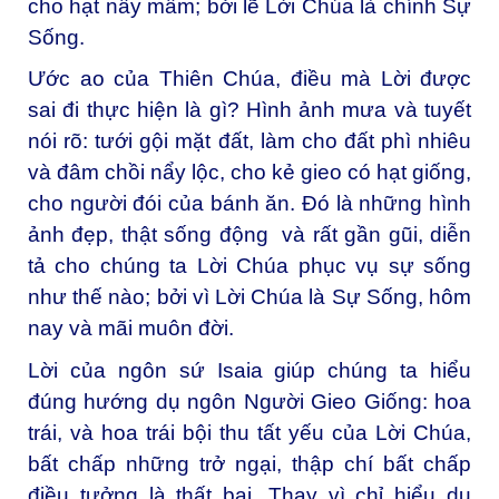
cho hạt nầy mầm; bởi lẽ Lời Chúa là chính Sự
Sống.
Ước ao của Thiên Chúa, điều mà Lời được
sai đi thực hiện là gì? Hình ảnh mưa và tuyết
nói rõ: tưới gội mặt đất, làm cho đất phì nhiêu
và đâm chồi nẩy lộc, cho kẻ gieo có hạt giống,
cho người đói của bánh ăn. Đó là những hình
ảnh đẹp, thật sống động và rất gần gũi, diễn
tả cho chúng ta Lời Chúa phục vụ sự sống
như thế nào; bởi vì Lời Chúa là Sự Sống, hôm
nay và mãi muôn đời.
Lời của ngôn sứ Isaia giúp chúng ta hiểu
đúng hướng dụ ngôn Người Gieo Giống: hoa
trái, và hoa trái bội thu tất yếu của Lời Chúa,
bất chấp những trở ngại, thập chí bất chấp
điều tưởng là thất bại. Thay vì chỉ hiểu dụ