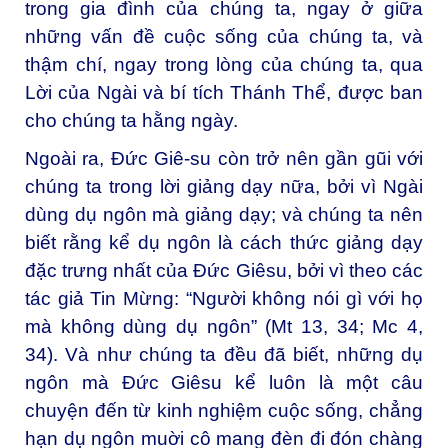
trong gia đình của chúng ta, ngay ở giữa
những vấn đề cuộc sống của chúng ta, và
thậm chí, ngay trong lòng của chúng ta, qua
Lời của Ngài và bí tích Thánh Thể, được ban
cho chúng ta hằng ngày.
Ngoài ra, Đức Giê-su còn trở nên gần gũi với
chúng ta trong lời giảng dạy nữa, bởi vì Ngài
dùng dụ ngôn mà giảng dạy; và chúng ta nên
biết rằng kể dụ ngôn là cách thức giảng dạy
đặc trưng nhất của Đức Giêsu, bởi vì theo các
tác giả Tin Mừng: “Người không nói gì với họ
mà không dùng dụ ngôn” (Mt 13, 34; Mc 4,
34). Và như chúng ta đều đã biết, những dụ
ngôn mà Đức Giêsu kể luôn là một câu
chuyện đến từ kinh nghiệm cuộc sống, chẳng
hạn dụ ngôn muời cô mang đèn đi đón chàng