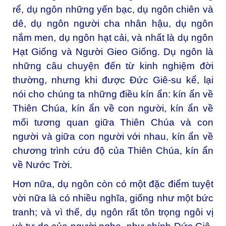
rể, dụ ngôn những yến bạc, dụ ngôn chiên và
dê, dụ ngôn người cha nhân hậu, dụ ngôn
nắm men, dụ ngôn hạt cải, và nhất là dụ ngôn
Hạt Giống và Người Gieo Giống. Dụ ngôn là
những câu chuyện đến từ kinh nghiệm đời
thường, nhưng khi được Đức Giê-su kể, lại
nói cho chúng ta những điều kín ẩn: kín ẩn về
Thiên Chúa, kín ẩn về con người, kín ẩn về
mối tương quan giữa Thiên Chúa và con
người và giữa con người với nhau, kín ẩn về
chương trình cứu độ của Thiên Chúa, kín ẩn
về Nước Trời.
Hơn nữa, dụ ngôn còn có một đặc điểm tuyệt
vời nữa là có nhiều nghĩa, giống như một bức
tranh; và vì thế, dụ ngôn rất tôn trọng ngôi vị