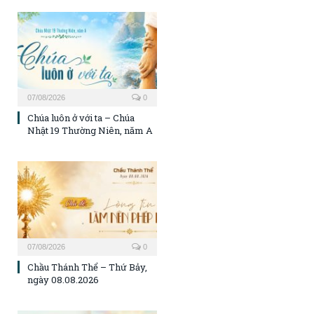
07/08/2026
0
Chúa luôn ở với ta – Chúa
Nhật 19 Thường Niên, năm A
07/08/2026
0
Chầu Thánh Thể – Thứ Bảy,
ngày 08.08.2026