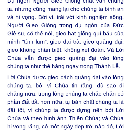
Dụ ngôn Người Gieo Giống chất vấn chúng
ta, nhưng cũng mang lại cho chúng ta bình an
và hi vọng. Bởi vì, trái với kinh nghiệm sống,
Người Gieo Giống trong dụ ngôn của Đức
Giê-su, có thể nói, gieo hạt giống quí báu của
mình “tùm lum”, gieo đại trà, gieo quảng đại,
gieo không phân biệt, không xét đoán. Và Lời
Chúa vẫn được gieo quảng đại vào lòng
chúng ta như thế hàng ngày trong Thánh Lễ.
Lời Chúa được gieo cách quảng đại vào lòng
chúng ta, bởi vì Chúa tin rằng, dù sao đi
chăng nữa, trong lòng chúng ta chắc chắn có
phần đất tốt, hơn nữa, tự bản chất chúng ta là
đất tốt, vì chúng ta được dựng nên bởi Lời
Chúa và theo hình ảnh Thiên Chúa; và Chúa
hi vọng rằng, có một ngày đẹp trời nào đó, Lời