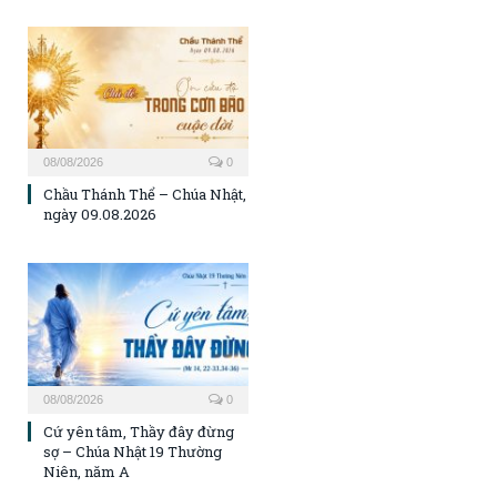
08/08/2026
0
Chầu Thánh Thể – Chúa Nhật,
ngày 09.08.2026
08/08/2026
0
Cứ yên tâm, Thầy đây đừng
sợ – Chúa Nhật 19 Thường
Niên, năm A