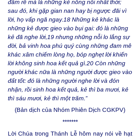
đâm rễ mà là những kẻ nông nổi nhất thời;
sau đó, khi gặp gian nan hay bị ngược đãi vì
lời, họ vấp ngã ngay.
18
Những kẻ khác là
những kẻ được gieo vào bụi gai: đó là những
kẻ đã nghe lời,
19
nhưng những nỗi lo lắng sự
đời, bả vinh hoa phú quý cùng những đam mê
khác xâm chiếm lòng họ, bóp nghẹt lời khiến
lời không sinh hoa kết quả gì.
20
Còn những
người khác nữa là những người được gieo vào
đất tốt: đó là những người nghe lời và đón
nhận, rồi sinh hoa kết quả, kẻ thì ba mươi, kẻ
thì sáu mươi, kẻ thì một trăm.”
(Bản dịch của Nhóm Phiên Dịch CGKPV)
*******
Lời Chúa trong Thánh Lễ hôm nay nói về hạt