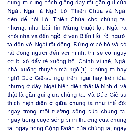
dung ra cung cách giảng dạy rất gần gũi của
Ngài. Ngài là Ngôi Lời Thiên Chúa và Ngài
đến để nói Lời Thiên Chúa cho chúng ta,
nhưng, như bài Tin Mừng thuật lại, Ngài ra
khỏi nhà và đến ngồi ở ven Biển Hồ; rồi người
ta đến với Ngài rất đông. Đứng ở bờ hồ và có
rất đông người đến với mình, thì sẽ có nguy
cơ bị xô đẩy té xuống hồ. Chính vì thế, Ngài
phải xuống thuyền mà ngồi
[1]
. Chúng ta hay
nghĩ Đức Giê-su ngự trên ngai hay trên tòa;
nhưng ở đây, Ngài hiện diện thật là bình dị và
thật là gần gũi giữa chúng ta. Và Đức Giê-su
thích hiện diện ở giữa chúng ta như thế đó:
ngay trong môi trường sống của chúng ta,
ngay trong cuộc sống bình thường của chúng
ta, ngay trong Cộng Đoàn của chúng ta, ngay