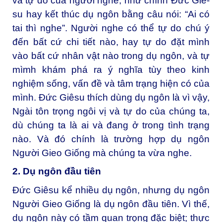
và tự do của người nghe, như chính Đức Giê-
su hay kết thúc dụ ngôn bằng câu nói: “Ai có
tai thì nghe”. Người nghe có thể tự do chú ý
đến bất cứ chi tiết nào, hay tự do đặt mình
vào bất cứ nhân vật nào trong dụ ngôn, và tự
mìmh khám phá ra ý nghĩa tùy theo kinh
nghiệm sống, vấn đề và tâm trạng hiện có của
mình. Đức Giêsu thích dùng dụ ngôn là vì vậy,
Ngài tôn trọng ngôi vị và tự do của chúng ta,
dù chúng ta là ai và đang ở trong tình trạng
nào. Và đó chính là trường hợp dụ ngôn
Người Gieo Giống mà chúng ta vừa nghe.
2. Dụ ngôn đầu tiên
Đức Giêsu kể nhiều dụ ngôn, nhưng dụ ngôn
Người Gieo Giống là dụ ngôn đầu tiên. Vì thế,
dụ ngôn này có tầm quan trọng đặc biệt; thực