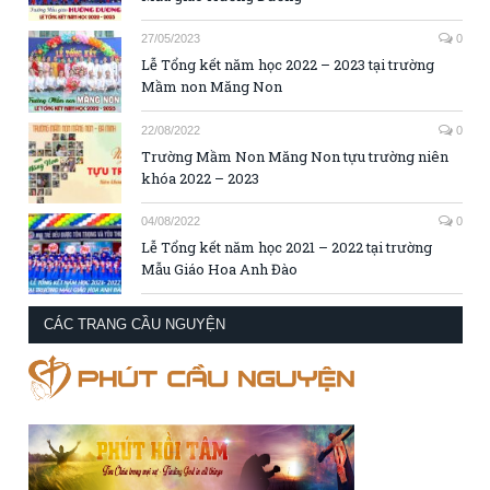
27/05/2023
0
Lễ Tổng kết năm học 2022 – 2023 tại trường
Mầm non Măng Non
22/08/2022
0
Trường Mầm Non Măng Non tựu trường niên
khóa 2022 – 2023
04/08/2022
0
Lễ Tổng kết năm học 2021 – 2022 tại trường
Mẫu Giáo Hoa Anh Đào
CÁC TRANG CẦU NGUYỆN