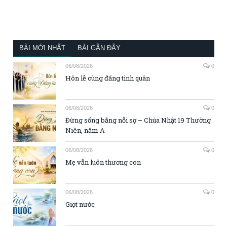
BÀI MỚI NHẤT
BÀI GẦN ĐÂY
06/08/2026
0
Hôn lễ cùng đấng tình quân
06/08/2026
0
Đừng sống bằng nỗi sợ – Chúa Nhật 19 Thường
Niên, năm A
06/08/2026
0
Mẹ vẫn luôn thương con
06/08/2026
0
Giọt nước