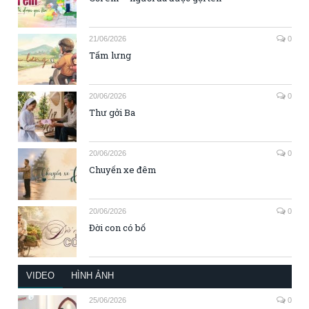
21/06/2026
0
Tấm lưng
20/06/2026
0
Thư gởi Ba
20/06/2026
0
Chuyến xe đêm
20/06/2026
0
Đời con có bố
VIDEO
HÌNH ẢNH
25/06/2026
0