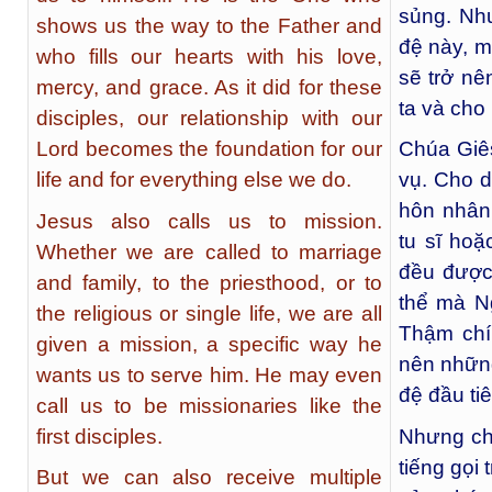
sủng. Nh
shows us the way to the Father and
đệ này, m
who fills our hearts with his love,
sẽ trở n
mercy, and grace. As it did for these
ta và cho
disciples, our relationship with our
Lord becomes the foundation for our
Chúa Giês
life and for everything else we do.
vụ. Cho d
hôn nhân 
Jesus also calls us to mission.
tu sĩ hoặ
Whether we are called to marriage
đều được
and family, to the priesthood, or to
thể mà N
the religious or single life, we are all
Thậm chí
given a mission, a specific way he
nên nhữn
wants us to serve him. He may even
đệ đầu tiê
call us to be missionaries like the
first disciples.
Nhưng ch
tiếng gọi 
But we can also receive multiple