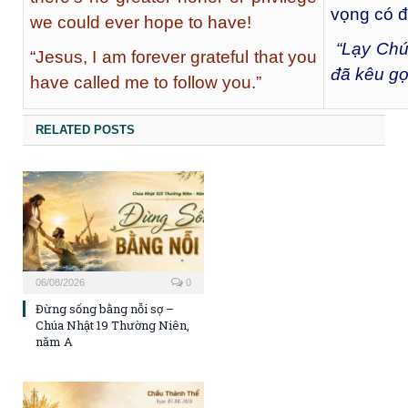
vọng có 
we could ever hope to have!
“Lạy Chúa
“Jesus, I am forever grateful that you
đã kêu gọ
have called me to follow you.”
RELATED POSTS
06/08/2026
0
Đừng sống bằng nỗi sợ –
Chúa Nhật 19 Thường Niên,
năm A