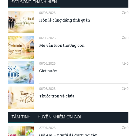
ĐỜI SỐNG THÁNH HIẾN
06/08/2026
0
Hôn lễ cùng đấng tình quân
06/08/2026
0
Mẹ vẫn luôn thương con
06/08/2026
0
Giọt nước
06/08/2026
0
Thuộc trọn về chúa
TÂM TÌNH
HUYỀN NHIỆM ƠN GỌI
27/07/2026
0
Gởi em – người đã được gọi tên