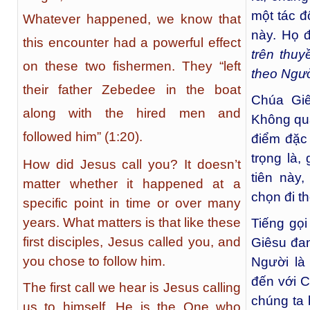
một tác 
Whatever happened, we know that
này. Họ 
this encounter had a powerful effect
trên thu
on these two fishermen. They “left
theo Ngư
their father Zebedee in the boat
Chúa Gi
along with the hired men and
Không qua
followed him” (1:20).
điểm đặc 
trọng là
How did Jesus call you? It doesn’t
tiên này
matter whether it happened at a
chọn đi t
specific point in time or over many
years. What matters is that like these
Tiếng gọ
first disciples, Jesus called you, and
Giêsu đan
you chose to follow him.
Người là
đến với 
The first call we hear is Jesus calling
chúng ta 
us to himself. He is the One who