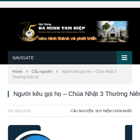
NAVIGATE
»
»
Home
Cầu nguyện
Người kêu gọi họ – Chúa Nhật 3
Thường Niên B
Người kêu gọi họ – Chúa Nhật 3 Thường Niê
ON
18/01/2024
CẦU NGUYỆN
,
SUY NIỆM CHÚA NHẬT