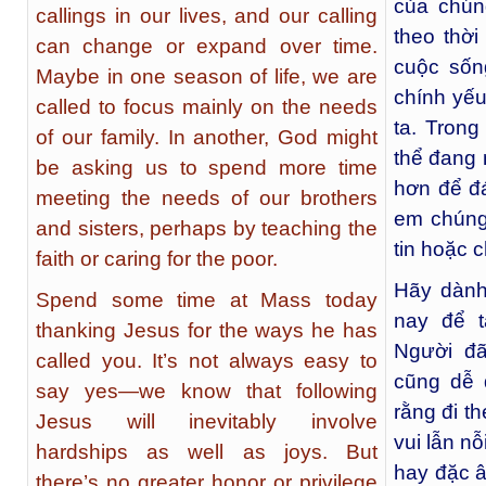
của chún
callings in our lives, and our calling
theo thời
can change or expand over time.
cuộc sốn
Maybe in one season of life, we are
chính yếu
called to focus mainly on the needs
ta. Tron
of our family. In another, God might
thể đang 
be asking us to spend more time
hơn để đ
meeting the needs of our brothers
em chúng
and sisters, perhaps by teaching the
tin hoặc 
faith or caring for the poor.
Hãy dành
Spend some time at Mass today
nay để 
thanking Jesus for the ways he has
Người đã
called you. It’s not always easy to
cũng dễ 
say yes—we know that following
rằng đi t
Jesus will inevitably involve
vui lẫn n
hardships as well as joys. But
hay đặc â
there’s no greater honor or privilege