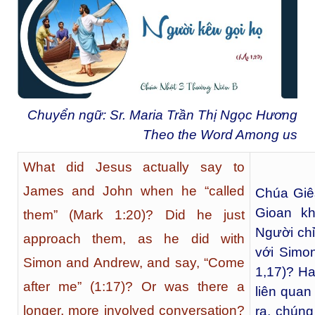
Chuyển ngữ: Sr. Maria Trần Thị Ngọc Hương
Theo the Word Among us
What did Jesus actually say to
James and John when he “called
Chúa Giê
Gioan kh
them” (Mark 1:20)? Did he just
Người ch
approach them, as he did with
với Simon
Simon and Andrew, and say, “Come
1,17)? Ha
after me” (1:17)? Or was there a
liên quan
longer, more involved conversation?
ra, chúng