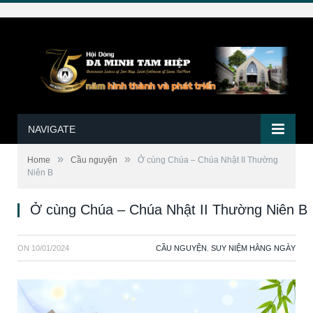
NAVIGATE
»
»
Home
Cầu nguyện
Ở cùng Chúa – Chúa Nhật II Thường
Niên B
Ở cùng Chúa – Chúa Nhật II Thường Niên B
ON
10/01/2024
CẦU NGUYỆN
,
SUY NIỆM HẰNG NGÀY