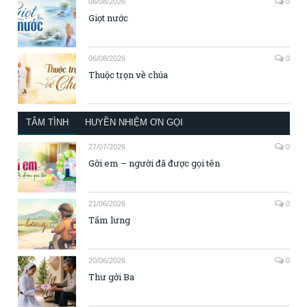
06/08/2026
0
Giọt nước
06/08/2026
0
Thuộc trọn về chúa
TÂM TÌNH
HUYỀN NHIỆM ƠN GỌI
27/07/2026
0
Gởi em – người đã được gọi tên
21/06/2026
0
Tấm lưng
20/06/2026
0
Thư gởi Ba