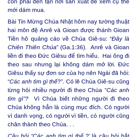
còn phải đến tận nơi sản xuất để xem cụ thể
mới dám mua.
Bài Tin Mừng Chúa Nhật hôm nay tường thuật
hai môn đệ Anrê và Gioan được thánh Gioan
Tiền hô quảng cáo về Chúa Giê-su: “
Ðây là
Chiên Thiên Chúa
” (Ga.1:36). Anrê và Gioan
liền đi theo Đức Giêsu để tìm hiểu. Hai ông đi
theo sau nhưng lại không dám mở lời. Ðức
Giêsu thấy sự đơn sơ của họ nên Ngài đã hỏi:
“
Các anh tìm gì thế
?”. Có lẽ Chúa Giê-su cũng
từng hỏi nhiều người đi theo Chúa “
Các anh
tìm gì
”?
Vì Chúa biết những người đi theo
Chúa không hẳn là cùng mục đích. Có người
vì danh vọng, có người vì tiền, có người cũng
chân thành theo Chúa. . .
Câu
hỏi “
Các anh tìm gì thế
?’ là câu hỏi bắt