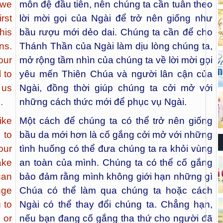
 we
môn đệ đầu tiên, nên chúng ta cần tuân theo
rst
lời mời gọi của Ngài để trở nên giống như
his
bầu rượu mới dẻo dai. Chúng ta cần để cho
ns.
Thánh Thần của Ngài làm dịu lòng chúng ta,
our
mở rộng tầm nhìn của chúng ta về lời mời gọi
 to
yêu mến Thiên Chúa và người lân cận của
 us
Ngài, đồng thời giúp chúng ta cởi mở với
.
những cách thức mới để phục vụ Ngài.
ike
Một cách để chúng ta có thể trở nên giống
 to
bầu da mới hơn là cố gắng cởi mở với những
our
tình huống có thể đưa chúng ta ra khỏi vùng
ake
an toàn của mình. Chúng ta có thể cố gắng
can
bảo đảm rằng mình không giới hạn những gì
nge
Chúa có thể làm qua chúng ta hoặc cách
 to
Ngài có thể thay đổi chúng ta. Chẳng hạn,
 or
nếu bạn đang cố gắng tha thứ cho người đã