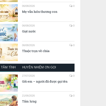
06/08/2026
0
Mẹ vẫn luôn thương con
06/08/2026
0
Giọt nước
06/08/2026
0
Thuộc trọn về chúa
TÂM TÌNH
HUYỀN NHIỆM ƠN GỌI
27/07/2026
0
Gởi em – người đã được gọi tên
21/06/2026
0
Tấm lưng