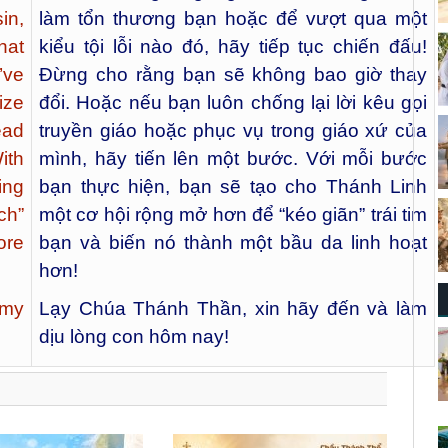
in,
làm tổn thương bạn hoặc để vượt qua một
hat
kiểu tội lỗi nào đó, hãy tiếp tục chiến đấu!
’ve
Đừng cho rằng bạn sẽ không bao giờ thay
ize
đổi. Hoặc nếu bạn luôn chống lại lời kêu gọi
ead
truyền giáo hoặc phục vụ trong giáo xứ của
ith
mình, hãy tiến lên một bước. Với mỗi bước
ing
bạn thực hiện, bạn sẽ tạo cho Thánh Linh
ch”
một cơ hội rộng mở hơn để “kéo giãn” trái tim
ore
bạn và biến nó thành một bầu da linh hoạt
hơn!
 my
Lạy Chúa Thánh Thần, xin hãy đến và làm
dịu lòng con hôm nay!