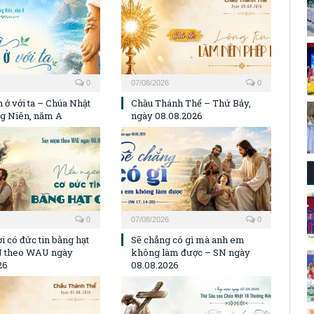
0
07/08/2026
0
 ở với ta – Chúa Nhật
Chầu Thánh Thể – Thứ Bảy,
g Niên, năm A
ngày 08.08.2026
0
07/08/2026
0
i có đức tin bằng hạt
Sẽ chẳng có gì mà anh em
N theo WAU ngày
không làm được – SN ngày
26
08.08.2026