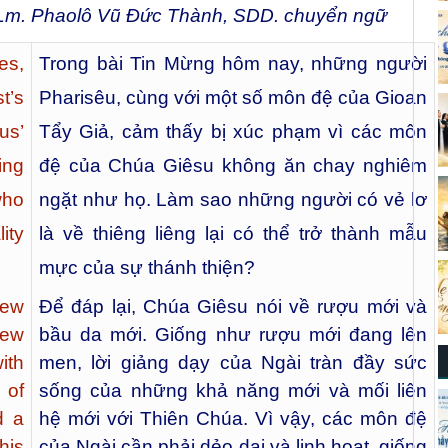
Lm. Phaolô Vũ Đức Thành, SDD. chuyển ngữ
es,
Trong bài Tin Mừng hôm nay, những người
t’s
Pharisêu, cùng với một số môn đệ của Gioan
us’
Tẩy Giả, cảm thấy bị xúc phạm vì các môn
ing
đệ của Chúa Giêsu không ăn chay nghiêm
who
ngặt như họ. Làm sao những người có vẻ lơ
ity
là về thiêng liêng lại có thể trở thành mẫu
mực của sự thánh thiện?
new
Để đáp lại, Chúa Giêsu nói về rượu mới và
new
bầu da mới. Giống như rượu mới đang lên
ith
men, lời giảng dạy của Ngài tràn đầy sức
 of
sống của những khả năng mới và mối liên
d a
hệ mới với Thiên Chúa. Vì vậy, các môn đệ
his
của Ngài cần phải dẻo dai và linh hoạt, giống