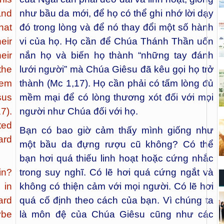
and
như bầu da mới, để họ có thể ghi nhớ lời dạy
hat
đó trong lòng và để nó thay đổi một số hành
eir
vi của họ. Họ cần để Chúa Thánh Thần uốn
eir
nắn họ và biến họ thành “những tay đánh
the
lưới người” mà Chúa Giêsu đã kêu gọi họ trở
hem
thành (Mc 1,17). Họ cần phải có tấm lòng đủ
sus
mềm mại để có lòng thương xót đối với mọi
7).
người như Chúa đối với họ.
ted
Bạn có bao giờ cảm thấy mình giống như
ard
một bầu da đựng rượu cũ không? Có thể
bạn hơi quá thiếu linh hoạt hoặc cứng nhắc
in?
trong suy nghĩ. Có lẽ hơi quá cứng ngắt và
 in
không có thiện cảm với mọi người. Có lẽ hơi
ard
quá cố định theo cách của bạn. Vì chúng ta
ybe
là môn đệ của Chúa Giêsu cũng như các