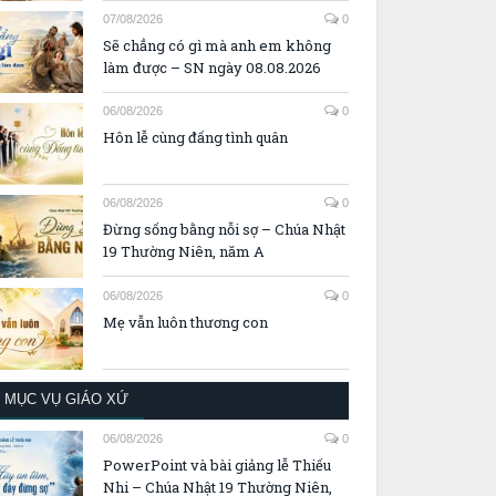
07/08/2026
0
Sẽ chẳng có gì mà anh em không
làm được – SN ngày 08.08.2026
06/08/2026
0
Hôn lễ cùng đấng tình quân
06/08/2026
0
Đừng sống bằng nỗi sợ – Chúa Nhật
19 Thường Niên, năm A
06/08/2026
0
Mẹ vẫn luôn thương con
MỤC VỤ GIÁO XỨ
06/08/2026
0
PowerPoint và bài giảng lễ Thiếu
Nhi – Chúa Nhật 19 Thường Niên,