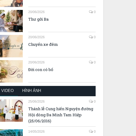
20/06/2026
0
Thư gởi Ba
20/06/2026
0
Chuyến xe đêm
20/06/2026
0
Đời con có bố
VIDEO
HÌNH ẢNH
25/06/2026
0
Thánh lễ Cung hiến Nguyện đường
Hội dòng Đa Minh Tam Hiệp
(25/06/2016)
14/05/2026
0