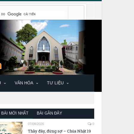
U
VĂN HÓA
TƯ LIỆU
BÀI MỚI NHẤT
BÀI GẦN ĐÂY
07/08/2026
0
Thầy đây, đừng sợ! – Chúa Nhật 19