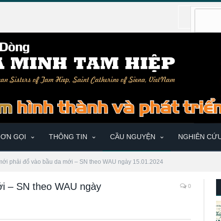
ƠN GỌI
THÔNG TIN
CẦU NGUYỆN
NGHIÊN CỨ
ới phải đổ vào bầu da mới – SN theo WAU ngày 15.01.2024
ới – SN theo WAU ngày
0