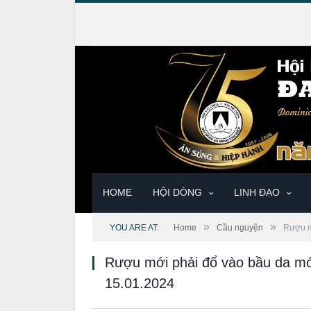
HOME
HỘI DÒNG
LINH ĐẠO
»
»
YOU ARE AT:
Home
Cầu nguyện
Rượu m
Rượu mới phải đổ vào bầu da m
15.01.2024