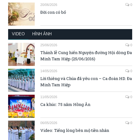
20/06/2026
0
Đời con có bố
VIDEO
HÌNH ẢNH
25/06/2026
0
Thánh lễ Cung hiến Nguyện đường Hội dòng Đa
Minh Tam Hiệp (25/06/2016)
14/05/2026
0
Lời thiêng và Chúa đã yêu con – Ca đoàn HD. Đa
Minh Tam Hiệp
11/05/2026
0
Ca khúc: 75 năm Hồng Ân
06/05/2026
0
Video: Tiếng lòng bên mộ tiền nhân