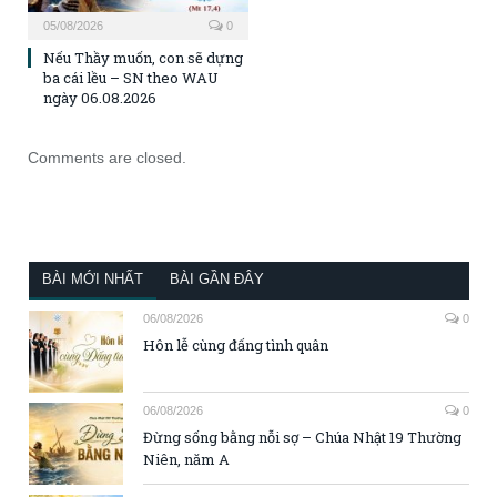
05/08/2026
0
Nếu Thầy muốn, con sẽ dựng
ba cái lều – SN theo WAU
ngày 06.08.2026
Comments are closed.
BÀI MỚI NHẤT
BÀI GẦN ĐÂY
06/08/2026
0
Hôn lễ cùng đấng tình quân
06/08/2026
0
Đừng sống bằng nỗi sợ – Chúa Nhật 19 Thường
Niên, năm A