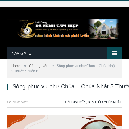
NAVIGATE
»
»
Home
Cầu nguyện
Sống phục vụ như Chúa – Chúa Nhật
5 Thường Niên B
Sống phục vụ như Chúa – Chúa Nhật 5 Thườ
ON
31/01/2024
CẦU NGUYỆN
,
SUY NIỆM CHÚA NHẬT