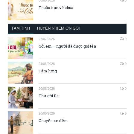
06/08/2026
0
Thuộc trọn về chúa
TÂM TÌNH
HUYỀN NHIỆM ƠN GỌI
27/07/2026
0
Gởi em – người đã được gọi tên
21/06/2026
0
Tấm lưng
20/06/2026
0
Thư gởi Ba
20/06/2026
0
Chuyến xe đêm