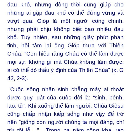
đau khổ, nhưng đồng thời cũng giúp cho
những ai gặp đau khổ có thể đứng vững và
vượt qua. Gióp là một người công chính,
nhưng phải chịu không biết bao nhiêu đau
khổ. Tuy nhiên, sau những giây phút phản
tỉnh, hồi tâm lại ông Gióp thưa với Thiên
Chúa: “Con hiểu rằng Chúa có thể làm được
mọi sự, không gì mà Chúa không làm được,
ai có thể dò thấu ý định của Thiên Chúa” (x. G
42, 2-3).
Cuộc sống nhân sinh chẳng mấy ai thoát
được quy luật của cuộc đời là: “sinh, bệnh,
lão, tử”. Khi xuống thế làm người, Chúa Giêsu
cũng chấp nhận kiếp sống như vậy để trở
nên “giống con người chúng ta mọi đàng, chỉ
trừ tội lỗi…” . Trong ba năm công khai rao