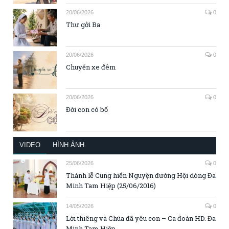
20/06/2026
0
Thư gởi Ba
20/06/2026
0
Chuyến xe đêm
20/06/2026
0
Đời con có bố
VIDEO
HÌNH ẢNH
25/06/2026
0
Thánh lễ Cung hiến Nguyện đường Hội dòng Đa
Minh Tam Hiệp (25/06/2016)
14/05/2026
0
Lời thiêng và Chúa đã yêu con – Ca đoàn HD. Đa
Minh Tam Hiệp