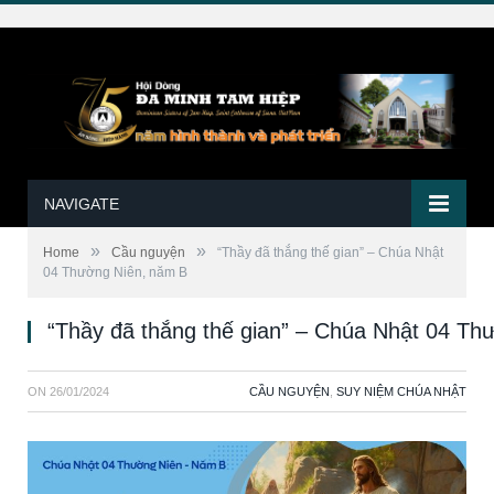
NAVIGATE
»
»
Home
Cầu nguyện
“Thầy đã thắng thế gian” – Chúa Nhật
04 Thường Niên, năm B
“Thầy đã thắng thế gian” – Chúa Nhật 04 Th
ON
26/01/2024
CẦU NGUYỆN
,
SUY NIỆM CHÚA NHẬT