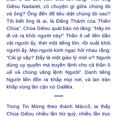
Giêsu Nadarét, có chuyện gì giữa chúng tôi
và ông? Ông đến để tiêu diệt chúng tôi sao?
Tôi biết ông là ai, là Ðấng Thánh của Thiên
Chúa”. Chúa Giêsu quát bảo nó rằng: “Hãy im
đi và ra khỏi người này!” Thần ô uế liền dằn
vặt người ấy, thét một tiếng lớn, rồi xuất khỏi
người ấy. Mọi người kinh ngạc hỏi nhau rằng:
“Cái gì vậy? Ðấy là một giáo lý mới ư? Người
dùng uy quyền mà truyền lệnh cho cả thần ô
uế và chúng vâng lệnh Người”. Danh tiếng
Người liền đồn ra khắp mọi nơi, và lan tràn
khắp vùng lân cận xứ Galilêa.
*****
Trong Tin Mừng theo thánh Máccô, ta thấy
Chúa Giêsu nhiều lần trừ quỷ, nhiều lần trục