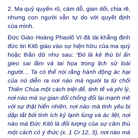
2. Ma quỷ quyến rũ, cám dỗ, gian dối, chia rẽ,
nhưng con người vẫn tự do với quyết định
của mình.
Ðức Giáo Hoàng Phaolô VI đã tái khẳng định
đức tin Kitô giáo vào sự hiện hữu của ma quỷ
hoặc thần dữ như sau:
“
Ðó là kẻ thù bí ẩn
gieo sai lầm và tai họa trong lịch sử loài
người… Ta có thể nói rằng hành động ác hại
của nó diễn ra nơi nào mà người ta từ chối
Thiên Chúa một cách triệt để, tinh tế và phi lý,
nơi nào mà sự gian dối chống đối lại mạnh mẽ
với sự thật hiển nhiên, nơi nào mà tình yêu bị
dập tắt bởi tính ích kỷ lạnh lùng và ác liệt, nơi
nào mà Ðức Kitô là đối tượng của sự căm thù
một cách có ý thức (x. 1 Cr 12, 3), nơi nào mà