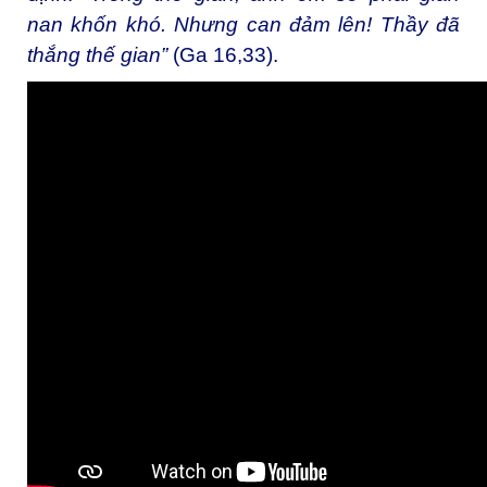
nan khốn khó.
Nhưng can đảm lên! Thầy đã
thắng thế gian
”
(Ga 16,33).