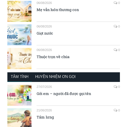
06/08/2026
0
Mẹ vẫn luôn thương con
06/08/2026
0
Giọt nước
06/08/2026
0
Thuộc trọn về chúa
TÂM TÌNH
HUYỀN NHIỆM ƠN GỌI
27/07/2026
0
Gởi em – người đã được gọi tên
21/06/2026
0
Tấm lưng