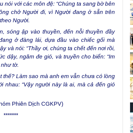
u nói với các môn đệ: “Chúng ta sang bờ bên
ng chở Người đi, vì Người đang ở sẵn trên
theo Người.
n, sóng ập vào thuyền, đến nỗi thuyền đầy
đang ở đàng lái, dựa đầu vào chiếc gối mà
 và nói: “Thầy ơi, chúng ta chết đến nơi rồi,
c dậy, ngăm đe gió, và truyền cho biển: “Im
 như tờ.
t thế? Làm sao mà anh em vẫn chưa có lòng
 nhau: “Vậy người này là ai, mà cả đến gió
Nhóm Phiên Dịch CGKPV)
*******