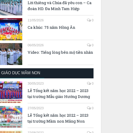
Lời thiêng và Chúa đã yêu con – Ca
đoàn HD. Đa Minh Tam Hiệp
11/05/2026
0
Ca khúc: 75 năm Hồng Ân
06/05/2026
0
Video: Tiếng lòng bên mộ tiền nhân
GIÁO DỤC MẦM NON
30/05/2023
0
Lễ Tổng kết năm học 2022 – 2023
tại trường Mẫu giáo Hướng Dương
27/05/2023
0
Lễ Tổng kết năm học 2022 – 2023
tại trường Mầm non Măng Non
22/08/2022
0