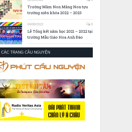
Trường Mầm Non Măng Non tựu
trường niên khóa 2022 – 2023
04/08/2022
0
Lễ Tổng kết năm học 2021 – 2022 tại
trường Mẫu Giáo Hoa Anh Đào
CÁC TRANG CẦU NGUYỆN