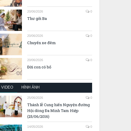
20/06/2026
0
Thư gởi Ba
20/06/2026
0
Chuyến xe đêm
20/06/2026
0
Đời con có bố
VIDEO
HÌNH ẢNH
25/06/2026
0
Thánh lễ Cung hiến Nguyện đường
Hội dòng Đa Minh Tam Hiệp
(25/06/2016)
14/05/2026
0