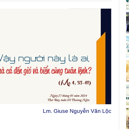
Lm. Giuse Nguyễn Văn Lộc