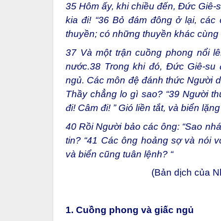
35
Hôm ấy, khi chiều đến, Đức Giê-s
kia đi! “
36
Bỏ đám đông ở lại, các ô
thuyền; có những thuyền khác cùng 
37
Và một trận cuồng phong nổi lê
nước.
38
Trong khi đó, Đức Giê-su 
ngủ. Các môn đệ đánh thức Người dậy
Thầy chẳng lo gì sao? “
39
Người thứ
đi! Câm đi! ” Gió liền tắt, và biển lặng
40
Rồi Người bảo các ông: “Sao nhá
tin? “
41
Các ông hoảng sợ và nói với
và biển cũng tuân lệnh? “
(Bản dịch của 
1. Cuồng phong và giấc ngủ