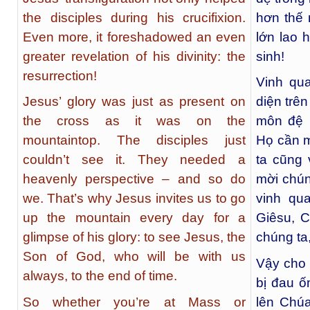
the disciples during his crucifixion.
hơn thế 
Even more, it foreshadowed an even
lớn lao 
greater revelation of his divinity: the
sinh!
resurrection!
Vinh qu
Jesus’ glory was just as present on
diện trên
the cross as it was on the
môn đệ 
mountaintop. The disciples just
Họ cần m
couldn’t see it. They needed a
ta cũng 
heavenly perspective – and so do
mời chún
we. That’s why Jesus invites us to go
vinh qu
up the mountain every day for a
Giêsu, 
glimpse of his glory: to see Jesus, the
chúng ta,
Son of God, who will be with us
Vậy cho
always, to the end of time.
bị đau ố
So whether you’re at Mass or
lên Chú