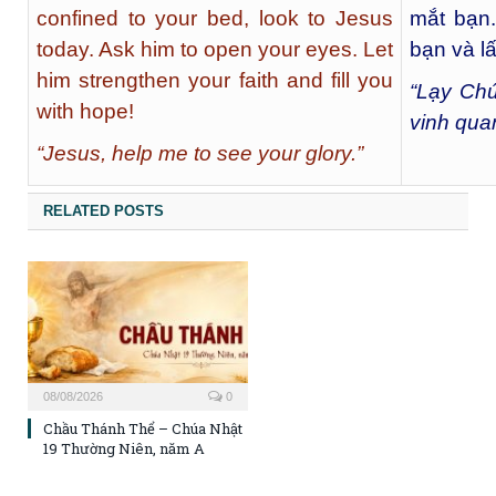
confined to your bed, look to Jesus
mắt bạn
today. Ask him to open your eyes. Let
bạn và l
him strengthen your faith and fill you
“Lạy Chú
with hope!
vinh qua
“Jesus, help me to see your glory.”
RELATED POSTS
08/08/2026
0
Chầu Thánh Thể – Chúa Nhật
19 Thường Niên, năm A