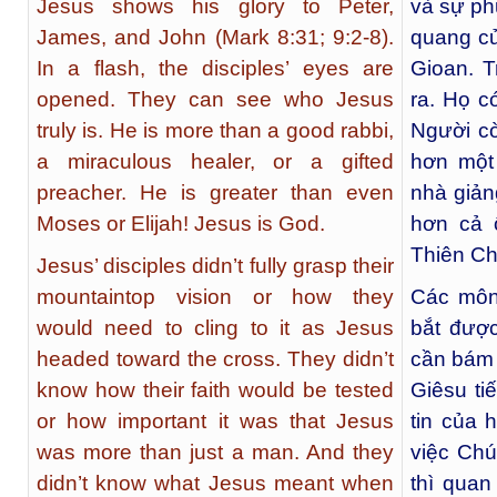
Jesus shows his glory to Peter,
và sự ph
James, and John (Mark 8:31; 9:2-8).
quang c
In a flash, the disciples’ eyes are
Gioan. 
opened. They can see who Jesus
ra. Họ c
truly is. He is more than a good rabbi,
Người cò
a miraculous healer, or a gifted
hơn một
preacher. He is greater than even
nhà giản
Moses or Elijah! Jesus is God.
hơn cả 
Thiên Ch
Jesus’ disciples didn’t fully grasp their
mountaintop vision or how they
Các môn
would need to cling to it as Jesus
bắt được
headed toward the cross. They didn’t
cần bám 
know how their faith would be tested
Giêsu ti
or how important it was that Jesus
tin của 
was more than just a man. And they
việc Chú
didn’t know what Jesus meant when
thì quan