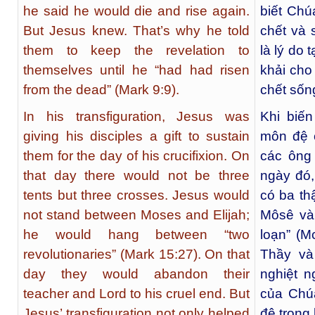
he said he would die and rise again.
biết Chú
But Jesus knew. That’s why he told
chết và 
them to keep the revelation to
là lý do
themselves until he “had had risen
khải cho
from the dead” (Mark 9:9).
chết sống
In his transfiguration, Jesus was
Khi biế
giving his disciples a gift to sustain
môn đệ 
them for the day of his crucifixion. On
các ông
that day there would not be three
ngày đó,
tents but three crosses. Jesus would
có ba th
not stand between Moses and Elijah;
Môsê và 
he would hang between “two
loạn” (M
revolutionaries” (Mark 15:27). On that
Thầy và
day they would abandon their
nghiệt 
teacher and Lord to his cruel end. But
của Chú
Jesus’ transfiguration not only helped
đệ trong