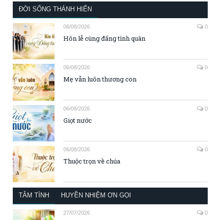
ĐỜI SỐNG THÁNH HIẾN
06/08/2026
0
Hôn lễ cùng đấng tình quân
06/08/2026
0
Mẹ vẫn luôn thương con
06/08/2026
0
Giọt nước
06/08/2026
0
Thuộc trọn về chúa
TÂM TÌNH
HUYỀN NHIỆM ƠN GỌI
27/07/2026
0