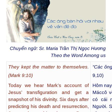
Chuyển ngữ: Sr. Maria Trần Thị Ngọc Hương
Theo the Word Among us
They kept the matter to themselves.
“Các ông
(Mark 9:10)
9,10)
Today we hear Mark’s account of
Hôm nay,
Jesus’ transfiguration and get a
Máccô v
snapshot of his divinity. Six days after
có cái 
predicting his death and resurrection,
Người. S