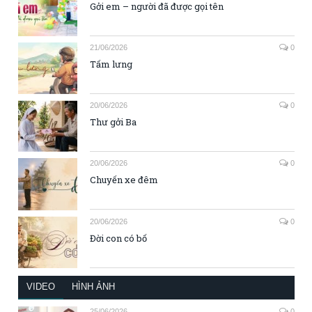
Gởi em – người đã được gọi tên
21/06/2026
0
Tấm lưng
20/06/2026
0
Thư gởi Ba
20/06/2026
0
Chuyến xe đêm
20/06/2026
0
Đời con có bố
VIDEO
HÌNH ẢNH
25/06/2026
0