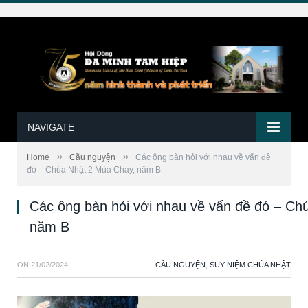
NAVIGATE
»
»
Home
Cầu nguyện
Các ông bàn hỏi với nhau về vấn đề
đó – Chúa Nhật 2 Mùa Chay, năm B
Các ông bàn hỏi với nhau về vấn đề đó – Ch
năm B
ON
21/02/2024
CẦU NGUYỆN
,
SUY NIỆM CHÚA NHẬT