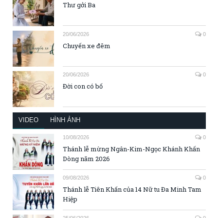
Thư gởi Ba
20/06/2026
0
Chuyến xe đêm
20/06/2026
0
Đời con có bố
VIDEO
HÌNH ẢNH
10/08/2026
0
Thánh lễ mừng Ngân-Kim-Ngọc Khánh Khấn
Dòng năm 2026
09/08/2026
0
Thánh lễ Tiên Khấn của 14 Nữ tu Đa Minh Tam
Hiệp