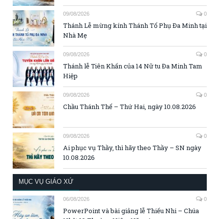
09/08/2026
0
Thánh Lễ mừng kính Thánh Tổ Phụ Đa Minh tại
Nhà Mẹ
09/08/2026
0
Thánh lễ Tiên Khấn của 14 Nữ tu Đa Minh Tam
Hiệp
09/08/2026
0
Chầu Thánh Thể – Thứ Hai, ngày 10.08.2026
09/08/2026
0
Ai phục vụ Thầy, thì hãy theo Thầy – SN ngày
10.08.2026
MỤC VỤ GIÁO XỨ
06/08/2026
0
PowerPoint và bài giảng lễ Thiếu Nhi – Chúa