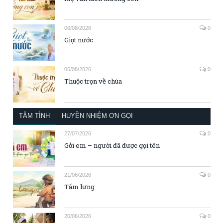
06/08/2026
0
Giọt nước
06/08/2026
0
Thuộc trọn về chúa
TÂM TÌNH
HUYỀN NHIỆM ƠN GỌI
27/07/2026
0
Gởi em – người đã được gọi tên
21/06/2026
0
Tấm lưng
20/06/2026
0