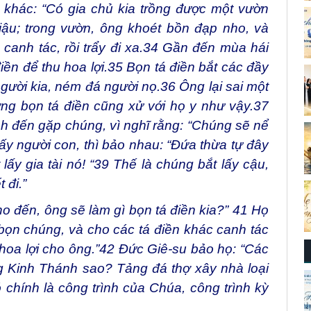
hác: “Có gia chủ kia trồng được một vườn
ậu; trong vườn, ông khoét bồn đạp nho, và
anh tác, rồi trẩy đi xa.
34
Gần đến mùa hái
iền để thu hoa lợi.
35
Bọn tá điền bắt các đầy
người kia, ném đá người nọ.
36
Ông lại sai một
ng bọn tá điền cũng xử với họ y như vậy.
37
nh đến gặp chúng, vì nghĩ rằng: “Chúng sẽ nể
y người con, thì bảo nhau: “Đứa thừa tự đây
lấy gia tài nó! “
39
Thế là chúng bắt lấy cậu,
 đi.”
o đến, ông sẽ làm gì bọn tá điền kia?”
41
Họ
t bọn chúng, và cho các tá điền khác canh tác
oa lợi cho ông.”
42
Đức Giê-su bảo họ: “Các
g Kinh Thánh sao? Tảng đá thợ xây nhà loại
ó chính là công trình của Chúa, công trình kỳ