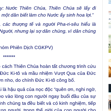
ay: Nước Thiên Chúa, Thiên Chúa sẽ lấy đi
ột dân biết làm cho Nước ấy sinh hoa lợi.”
ác thượng tế và người Pha-ri-sêu hiểu là
Người, nhưng lại sợ dân chúng, vì dân chúng
Nhóm Phiên Dịch CGKPV)
*******
 cách Thiên Chúa hoàn tất chương trình cứu
Đức Ki-tô và mầu nhiệm Vượt Qua của Đức
n nho, do chính Đức Ki-tô công bố.
 là hậu quả của nọc độc “quên ơn, nghi ngờ,
eo vào lòng con người ngay buổi đầu của sự
ính chúng ta đều biết và có kinh nghiệm, tiếp
con người, trong thế giới của con người cho