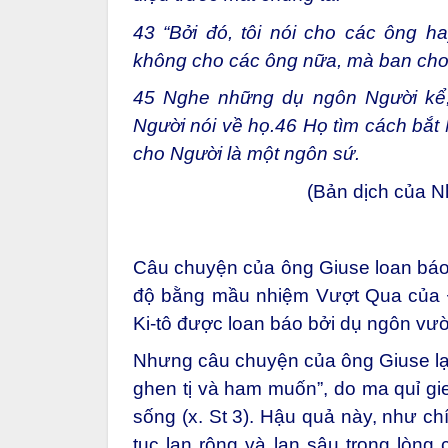
43
“Bởi đó, tôi nói cho các ông h
không cho các ông nữa, mà ban cho m
45
Nghe những dụ ngôn Người kể, c
Người nói về họ.
46
Họ tìm cách bắt 
cho Người là một ngôn sứ.
(Bản dịch của 
Câu chuyện của ông Giuse loan báo
độ bằng mầu nhiệm Vượt Qua của 
Ki-tô được loan báo bởi dụ ngôn vườ
Nhưng câu chuyện của ông Giuse lại
ghen tị và ham muốn”, do ma quỉ gi
sống (x. St 3). Hậu quả này, như ch
tục lan rộng và lan sâu trong lòng 