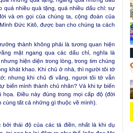
 quá nhiều quà tặng, quá nhiều dấu chỉ: sự
đời và ơn gọi của chúng ta, cộng đoàn của
 Mình Đức Kitô, được ban cho chúng ta cách
trưởng thành không phải là tương quan hiện
 vắng mặt ngang qua các dấu chỉ, nghĩa là
nhưng hiện diện trong lòng, trong tim chúng
òng khát khao. Khi chủ ở nhà, thì người tôi tớ
ớ; nhưng khi chủ đi vắng, ngươi tôi tớ vẫn
 tự biến mình thành chủ nhân? Và khi tự biến
ai họa. Điều này đúng trong mọi cấp độ (đời
 cùng tất cả những gì thuộc về mình).
bởi thái độ của các tá điền, nhất là khi dụ