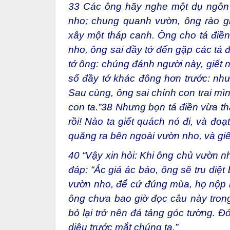
33
Các ông hãy nghe một dụ ngôn k
nho; chung quanh vườn, ông rào gi
xây một tháp canh. Ông cho tá điền c
nho, ông sai đầy tớ đến gặp các tá đ
tớ ông: chúng đánh người này, giết 
số đầy tớ khác đông hơn trước: như
Sau cùng, ông sai chính con trai mì
con ta.”
38
Nhưng bọn tá điền vừa thấ
rồi! Nào ta giết quách nó đi, và đoạt 
quăng ra bên ngoài vườn nho, và giết
40
“Vậy xin hỏi: Khi ông chủ vườn nh
đáp: “Ác giả ác báo, ông sẽ tru diệ
vườn nho, để cứ đúng mùa, họ nộp h
ông chưa bao giờ đọc câu này tron
bỏ lại trở nên đá tảng góc tường. Đ
diệu trước mắt chúng ta.”