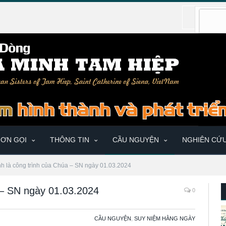
ƠN GỌI
THÔNG TIN
CẦU NGUYỆN
NGHIÊN CỨ
nh là công trình của Chúa – SN ngày 01.03.2024
 – SN ngày 01.03.2024
0
CẦU NGUYỆN
,
SUY NIỆM HẰNG NGÀY