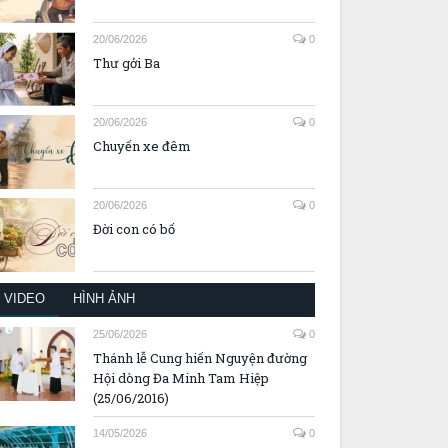
20/06/2026
0
Thư gởi Ba
20/06/2026
0
Chuyến xe đêm
20/06/2026
0
Đời con có bố
VIDEO
HÌNH ẢNH
25/06/2026
0
Thánh lễ Cung hiến Nguyện đường
Hội dòng Đa Minh Tam Hiệp
(25/06/2016)
14/05/2026
0