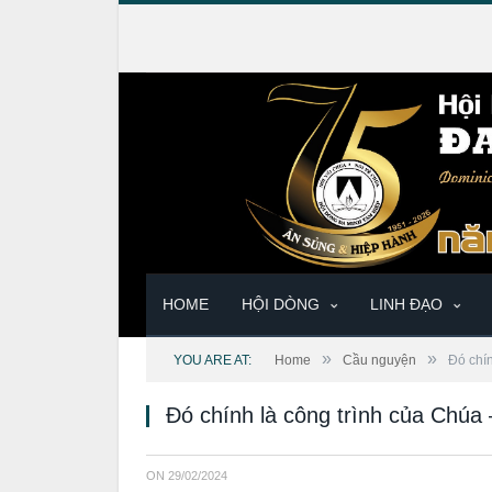
HOME
HỘI DÒNG
LINH ĐẠO
»
»
YOU ARE AT:
Home
Cầu nguyện
Đó chí
Đó chính là công trình của Chúa
ON
29/02/2024