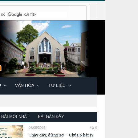
U
VĂN HÓA
TƯ LIỆU
BÀI MỚI NHẤT
BÀI GẦN ĐÂY
07/08/2026
0
Thầy đây, đừng sợ! – Chúa Nhật 19