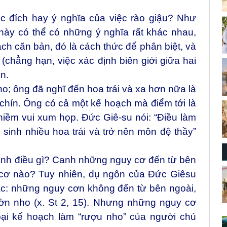
ục đích hay ý nghĩa của việc rào giậu? Như
này có thể có những ý nghĩa rất khác nhau,
h căn bản, đó là cách thức để phân biệt, và
 (chẳng hạn, việc xác định biên giới giữa hai
n.
o; ông đã nghĩ đến hoa trái và xa hơn nữa là
hín. Ông có cả một kế hoạch mà điểm tới là
iềm vui xum họp. Đức Giê-su nói: “Điều làm
sinh nhiều hoa trái và trở nên môn đệ thầy”
anh điều gì? Canh những nguy cơ đến từ bên
 cơ nào? Tuy nhiên, dụ ngôn của Đức Giêsu
ác: những nguy cơn không đến từ bên ngoài,
ờn nho (x. St 2, 15). Nhưng những nguy cơ
bại kế hoạch làm “rượu nho” của người chủ