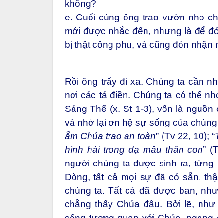
không?
e. Cuối cùng ông trao vườn nho cho
mới được nhắc đến, nhưng là để đ
bị thật công phu, và cũng đón nhận
Rồi ông trẩy đi xa. Chúng ta cần nh
nơi các tá điền. Chúng ta có thể nh
Sáng Thế (x. St 1-3), vốn là nguồn
và nhớ lại ơn hệ sự sống của chúng 
ẵm Chúa trao an toàn
” (Tv 22, 10); “
hình hài trong dạ mẫu thân con
” (
người chúng ta được sinh ra, từng
Dòng, tất cả mọi sự đã có sẵn, t
chúng ta. Tất cả đã được ban, nh
chẳng thấy Chúa đâu. Bởi lẽ, như
sống tương quan với Chúa, ngang