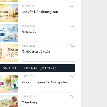
06/08/2026
0
Mẹ vẫn luôn thương con
06/08/2026
0
Giọt nước
06/08/2026
0
Thuộc trọn về chúa
TÂM TÌNH
HUYỀN NHIỆM ƠN GỌI
27/07/2026
0
Gởi em – người đã được gọi tên
21/06/2026
0
Tấm lưng