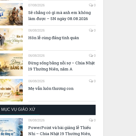
07/08/2026
0
Sẽ chẳng có gì mà anh em không
làm được – SN ngày 08.08.2026
06/08/2026
0
Hôn lễ cùng đấng tình quân
06/08/2026
0
Đừng sống bằng nỗi sợ – Chúa Nhật
19 Thường Niên, năm A
06/08/2026
0
Mẹ vẫn luôn thương con
MỤC VỤ GIÁO XỨ
06/08/2026
0
PowerPoint và bài giảng lễ Thiếu
Nhi – Chúa Nhật 19 Thường Niên,