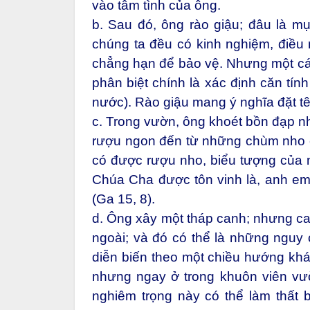
vào tâm tình của ông.
b. Sau đó, ông rào giậu; đâu là m
chúng ta đều có kinh nghiệm, điều 
chẳng hạn để bảo vệ. Nhưng một các
phân biệt chính là xác định căn tính
nước). Rào giậu mang ý nghĩa đặt tê
c. Trong vườn, ông khoét bồn đạp nh
rượu ngon đến từ những chùm nho c
có được rượu nho, biểu tượng của n
Chúa Cha được tôn vinh là, anh em 
(Ga 15, 8).
d. Ông xây một tháp canh; nhưng c
ngoài; và đó có thể là những nguy
diễn biến theo một chiều hướng kh
nhưng ngay ở trong khuôn viên vư
nghiêm trọng này có thể làm thất 