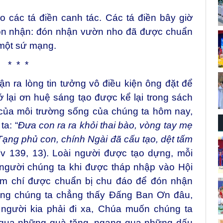
 các tá điền canh tác. Các tá điền bây giờ
ón nhận: đón nhận vườn nho đã được chuẩn
 một sứ mạng.
* * *
ận ra lòng tin tưởng vô điều kiện ông đặt để
ớ lại ơn huệ sáng tạo được kể lại trong sách
 của môi trường sống của chúng ta hôm nay,
ta: “
Đưa con ra ra khỏi thai bào, vòng tay mẹ
Tạng phủ con, chính Ngài đã cấu tạo, dệt tấm
Tv 139, 13). Loài người được tạo dựng, mỗi
 người chúng ta khi được tháp nhập vào Hội
hậm chí được chuẩn bị chu đáo để đón nhận
ưng chúng ta chẳng thấy Đấng Ban Ơn đâu,
 người kia phải đi xa, Chúa muốn chúng ta
 qua những quà tặng, ngang qua những dấu