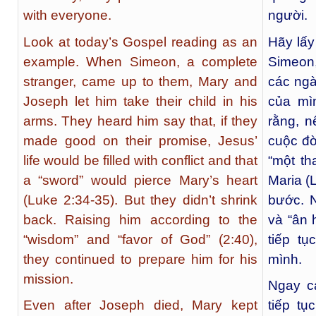
with everyone.
người.
Look at today’s Gospel reading as an
Hãy lấy
example. When Simeon, a complete
Simeon,
stranger, came up to them, Mary and
các ngà
Joseph let him take their child in his
của mì
arms. They heard him say that, if they
rằng, n
made good on their promise, Jesus’
cuộc đờ
life would be filled with conflict and that
“một th
a “sword” would pierce Mary’s heart
Maria (
(Luke 2:34-35). But they didn’t shrink
bước. 
back. Raising him according to the
và “ân 
“wisdom” and “favor of God” (2:40),
tiếp t
they continued to prepare him for his
mình.
mission.
Ngay c
Even after Joseph died, Mary kept
tiếp t