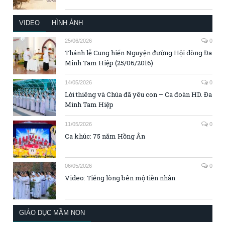
VIDEO
HÌNH ẢNH
25/06/2026
0
Thánh lễ Cung hiến Nguyện đường Hội dòng Đa
Minh Tam Hiệp (25/06/2016)
14/05/2026
0
Lời thiêng và Chúa đã yêu con – Ca đoàn HD. Đa
Minh Tam Hiệp
11/05/2026
0
Ca khúc: 75 năm Hồng Ân
06/05/2026
0
Video: Tiếng lòng bên mộ tiền nhân
GIÁO DỤC MẦM NON