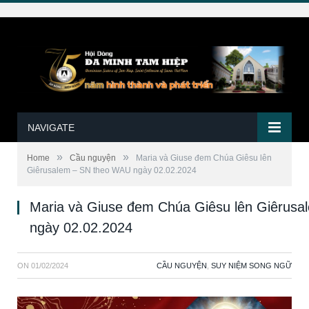
NAVIGATE
»
»
Home
Cầu nguyện
Maria và Giuse đem Chúa Giêsu lên
Giêrusalem – SN theo WAU ngày 02.02.2024
Maria và Giuse đem Chúa Giêsu lên Giêrus
ngày 02.02.2024
ON
01/02/2024
CẦU NGUYỆN
,
SUY NIỆM SONG NGỮ