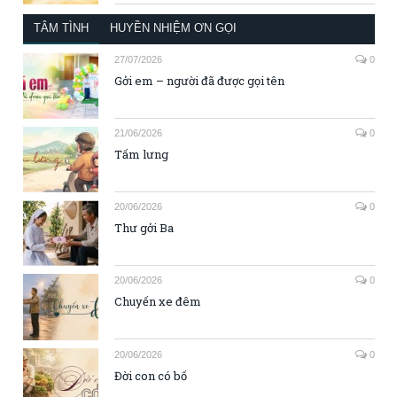
TÂM TÌNH
HUYỀN NHIỆM ƠN GỌI
27/07/2026
0
Gởi em – người đã được gọi tên
21/06/2026
0
Tấm lưng
20/06/2026
0
Thư gởi Ba
20/06/2026
0
Chuyến xe đêm
20/06/2026
0
Đời con có bố