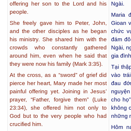
offering her son to the Lord and his
Ngài.
people.
Maria 
She freely gave him to Peter, John,
Gioan v
and the other disciples as he began
chức v
his ministry. She shared him with the
đám đô
crowds who constantly gathered
Ngài, n
around him, even when he said that
gia đìn
they were now his family (Mark 3:35).
Tại thậ
At the cross, as a “sword” of grief did
vào trá
pierce her heart, Mary made her most
đau đớ
painful offering yet. Joining in Jesus’
nguyện
prayer, “Father, forgive them” (Luke
cho họ”
23:34), she offered him not only to
không c
God but to the very people who had
những n
crucified him.
Hôm na