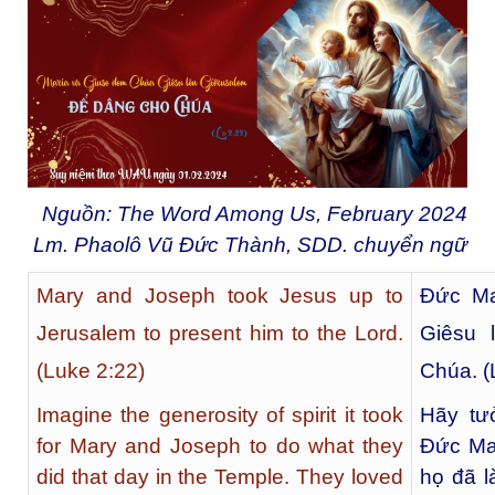
Nguồn: The Word Among Us, February 2024
Lm. Phaolô Vũ Đức Thành, SDD. chuyển ngữ
Mary and Joseph took Jesus up to
Đức Ma
Jerusalem to present him to the Lord.
Giêsu 
(Luke 2:22)
Chúa. (
Imagine the generosity of spirit it took
Hãy tư
for Mary and Joseph to do what they
Đức Ma
did that day in the Temple. They loved
họ đã 