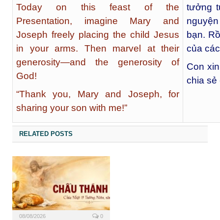
Today on this feast of the
tưởng 
Presentation, imagine Mary and
nguyện 
Joseph freely placing the child Jesus
bạn. Rồ
in your arms. Then marvel at their
của các
generosity—and the generosity of
Con xin
God!
chia sẻ
“Thank you, Mary and Joseph, for
sharing your son with me!”
RELATED POSTS
08/08/2026
0