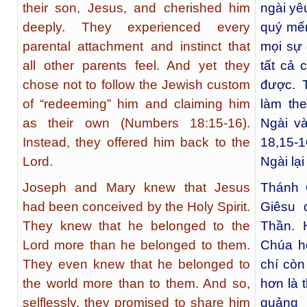
their son, Jesus, and cherished him
ngài yê
deeply. They experienced every
quý mến
parental attachment and instinct that
mọi sự
all other parents feel. And yet they
tất cả
chose not to follow the Jewish custom
được. 
of “redeeming” him and claiming him
làm the
as their own (Numbers 18:15-16).
Ngài và
Instead, they offered him back to the
18,15-
Lord.
Ngài lạ
Joseph and Mary knew that Jesus
Thánh 
had been conceived by the Holy Spirit.
Giêsu 
They knew that he belonged to the
Thần. 
Lord more than he belonged to them.
Chúa h
They even knew that he belonged to
chí còn
the world more than to them. And so,
hơn là 
selflessly, they promised to share him
quảng 