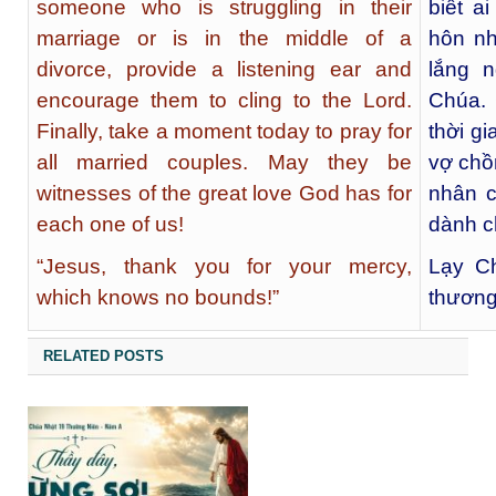
someone who is struggling in their
biết a
marriage or is in the middle of a
hôn nh
divorce, provide a listening ear and
lắng 
encourage them to cling to the Lord.
Chúa. 
Finally, take a moment today to pray for
thời g
all married couples. May they be
vợ chồ
witnesses of the great love God has for
nhân c
each one of us!
dành c
“Jesus, thank you for your mercy,
Lạy Ch
which knows no bounds!”
thương
RELATED POSTS