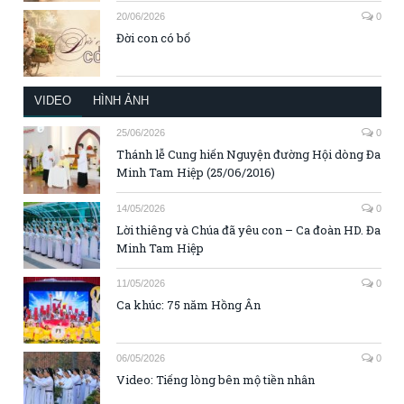
20/06/2026
0
Đời con có bố
VIDEO
HÌNH ẢNH
25/06/2026
0
Thánh lễ Cung hiến Nguyện đường Hội dòng Đa
Minh Tam Hiệp (25/06/2016)
14/05/2026
0
Lời thiêng và Chúa đã yêu con – Ca đoàn HD. Đa
Minh Tam Hiệp
11/05/2026
0
Ca khúc: 75 năm Hồng Ân
06/05/2026
0
Video: Tiếng lòng bên mộ tiền nhân