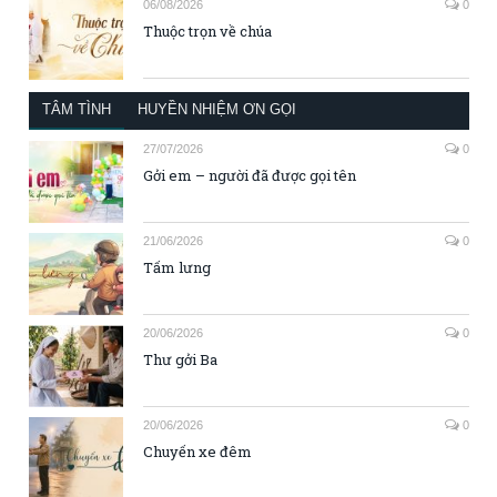
06/08/2026
0
Thuộc trọn về chúa
TÂM TÌNH
HUYỀN NHIỆM ƠN GỌI
27/07/2026
0
Gởi em – người đã được gọi tên
21/06/2026
0
Tấm lưng
20/06/2026
0
Thư gởi Ba
20/06/2026
0
Chuyến xe đêm