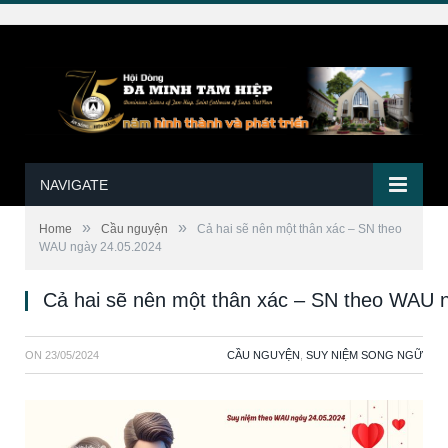
NAVIGATE
»
»
Home
Cầu nguyện
Cả hai sẽ nên một thân xác – SN theo
WAU ngày 24.05.2024
Cả hai sẽ nên một thân xác – SN theo WAU 
ON
23/05/2024
CẦU NGUYỆN
,
SUY NIỆM SONG NGỮ