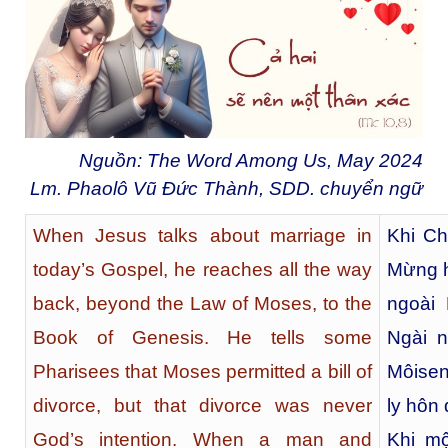
Nguồn: The Word Among Us, May 2024
Lm. Phaolô Vũ Đức Thành, SDD. chuyển ngữ
When Jesus talks about marriage in
Khi Ch
today’s Gospel, he reaches all the way
Mừng h
back, beyond the Law of Moses, to the
ngoài
Book of Genesis. He tells some
Ngài n
Pharisees that Moses permitted a bill of
Môisen
divorce, but that divorce was never
ly hôn
God’s intention. When a man and
Khi m