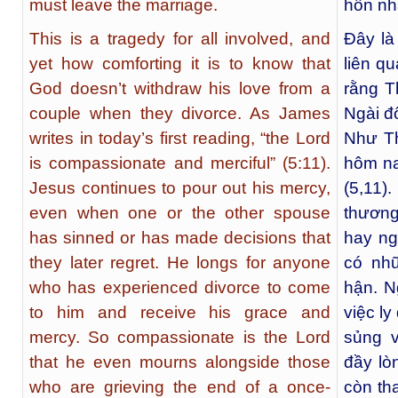
must leave the marriage.
hôn nh
This is a tragedy for all involved, and
Đây là
yet how comforting it is to know that
liên qu
God doesn’t withdraw his love from a
rằng T
couple when they divorce. As James
Ngài đố
writes in today’s first reading, “the Lord
Như Th
is compassionate and merciful” (5:11).
hôm na
Jesus continues to pour out his mercy,
(5,11)
even when one or the other spouse
thương
has sinned or has made decisions that
hay ng
they later regret. He longs for anyone
có nh
who has experienced divorce to come
hận. N
to him and receive his grace and
việc l
mercy. So compassionate is the Lord
sủng v
that he even mourns alongside those
đầy lò
who are grieving the end of a once-
còn th