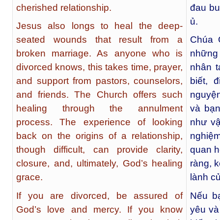
cherished relationship.
đau bu
ủ.
Jesus also longs to heal the deep-
seated wounds that result from a
Chúa 
broken marriage. As anyone who is
những 
divorced knows, this takes time, prayer,
nhân t
and support from pastors, counselors,
biết, 
and friends. The Church offers such
nguyện
healing through the annulment
và bạn
process. The experience of looking
như vậ
back on the origins of a relationship,
nghiệ
though difficult, can provide clarity,
quan h
closure, and, ultimately, God’s healing
ràng, 
grace.
lành c
If you are divorced, be assured of
Nếu bạ
God’s love and mercy. If you know
yêu và