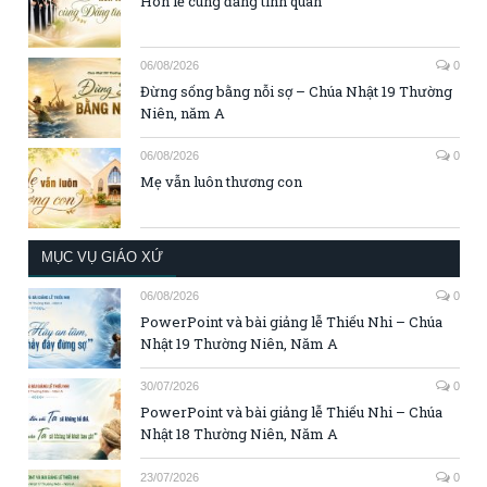
Hôn lễ cùng đấng tình quân
06/08/2026
0
Đừng sống bằng nỗi sợ – Chúa Nhật 19 Thường
Niên, năm A
06/08/2026
0
Mẹ vẫn luôn thương con
MỤC VỤ GIÁO XỨ
06/08/2026
0
PowerPoint và bài giảng lễ Thiếu Nhi – Chúa
Nhật 19 Thường Niên, Năm A
30/07/2026
0
PowerPoint và bài giảng lễ Thiếu Nhi – Chúa
Nhật 18 Thường Niên, Năm A
23/07/2026
0