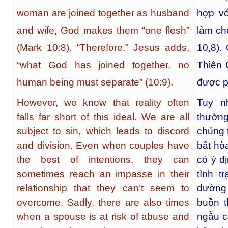
woman are joined together as husband
hợp v
and wife, God makes them “one flesh”
làm ch
(Mark 10:8). “Therefore,” Jesus adds,
10,8).
“what God has joined together, no
Thiên 
human being must separate” (10:9).
được ph
However, we know that reality often
Tuy n
falls far short of this ideal. We are all
thường
subject to sin, which leads to discord
chúng 
and division. Even when couples have
bất hò
the best of intentions, they can
có ý đị
sometimes reach an impasse in their
tình t
relationship that they can’t seem to
dường
overcome. Sadly, there are also times
buồn t
when a spouse is at risk of abuse and
ngẫu c