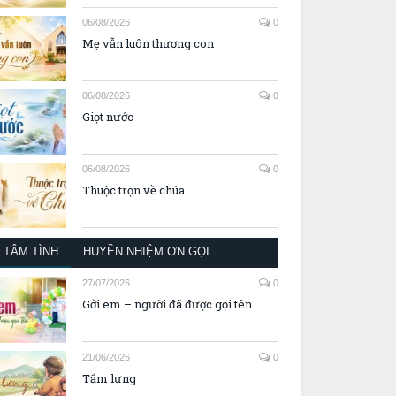
06/08/2026
0
Mẹ vẫn luôn thương con
06/08/2026
0
Giọt nước
06/08/2026
0
Thuộc trọn về chúa
TÂM TÌNH
HUYỀN NHIỆM ƠN GỌI
27/07/2026
0
Gởi em – người đã được gọi tên
21/06/2026
0
Tấm lưng