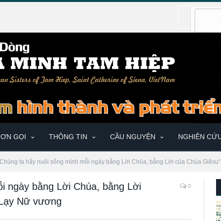
ƠN GỌI
THÔNG TIN
CẦU NGUYỆN
NGHIÊN CỨ
“Chúng ta hãy nuôi sống mình mỗi ngày bằng Lời Chúa, bằng Lời của Chúa Giêsu”
i ngày bằng Lời Chúa, bằng Lời
0
 Lạy Nữ vương