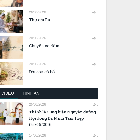
20/06/2026
0
Thư gởi Ba
20/06/2026
0
Chuyến xe đêm
20/06/2026
0
Đời con có bố
VIDEO
HÌNH ẢNH
25/06/2026
0
Thánh lễ Cung hiến Nguyện đường
Hội dòng Đa Minh Tam Hiệp
(25/06/2016)
14/05/2026
0