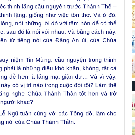
ệc thinh lặng cầu nguyện trước Thánh Thể –
thinh lặng, giống như việc tôn thờ. Và ở đó,
 lòng, nói những lời đó với tâm hồn để có thể
c, sau đó là nói với nhau. Và bằng cách này,
đến từ tiếng nói của Đấng An ủi, của Chúa
suy niệm Tin Mừng, cầu nguyện trong thinh
ng phải là những điều khó khăn, không, tất cả
ng dễ hơn là lăng mạ, giận dữ… Và vì vậy,
này có vị trí nào trong cuộc đời tôi? Làm thế
lắng nghe Chúa Thánh Thần tốt hơn và trở
 người khác?
 Lễ Ngũ tuần cùng với các Tông đồ, làm cho
ếng nói của Chúa Thánh Thần.