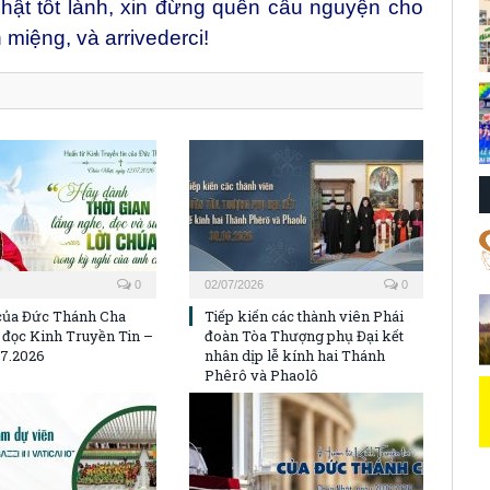
hật tốt lành, xin đừng quên cầu nguyện cho
miệng, và arrivederci!
0
02/07/2026
0
của Đức Thánh Cha
Tiếp kiến các thành viên Phái
ờ đọc Kinh Truyền Tin –
đoàn Tòa Thượng phụ Đại kết
07.2026
nhân dịp lễ kính hai Thánh
Phêrô và Phaolô