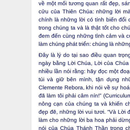
về một mối tương quan rất đẹp, sán
cửu của Thiên Chúa: những lời m
chính là những lời có tính biến đổi
trong chúng ta và là thật tốt cho c
đem đến cùng những tình cảm và cù
làm chúng phát triển: chúng là nhữn
Đây là lý do tại sao điều quan trọ
ngày bằng Lời Chúa, Lời của Chúa
nhiều lần nói rằng: hãy đọc một đo
túi và giữ bên mình, tận dụng nhữ
Clemente Rebora, khi nói về sự hoán
đã làm tôi phải câm nín!” (Curricul
nông cạn của chúng ta và khiến ch
đẹp đẽ, những lời vui tươi. “Và Lời
làm cho những lời ba hoa phải dừng
nói của Chúa Thánh Thần trong ch