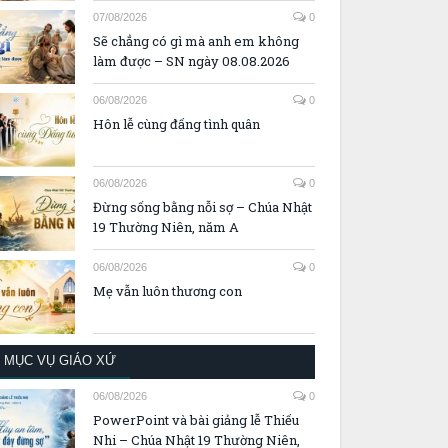
07/08/2026
0
Sẽ chẳng có gì mà anh em không
làm được – SN ngày 08.08.2026
06/08/2026
0
Hôn lễ cùng đấng tình quân
06/08/2026
0
Đừng sống bằng nỗi sợ – Chúa Nhật
19 Thường Niên, năm A
06/08/2026
0
Mẹ vẫn luôn thương con
MỤC VỤ GIÁO XỨ
06/08/2026
0
PowerPoint và bài giảng lễ Thiếu
Nhi – Chúa Nhật 19 Thường Niên,