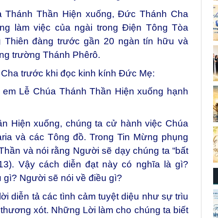
a Thánh Thần Hiện xuống, Đức Thánh Cha
òng làm việc của ngài trong Điện Tông Tòa
 Thiên đàng trước gần 20 ngàn tín hữu và
ảng trường Thánh Phêrô.
Cha trước khi đọc kinh kính Đức Mẹ:
hị em Lễ Chúa Thánh Thần Hiện xuống hạnh
n Hiện xuống, chúng ta cử hành việc Chúa
ria và các Tông đồ. Trong Tin Mừng phụng
hần và nói rằng Người sẽ dạy chúng ta “bất
13). Vậy cách diễn đạt này có nghĩa là gì?
gì? Người sẽ nói về điều gì?
i diễn tả các tình cảm tuyệt diệu như sự trìu
g thương xót. Những Lời làm cho chúng ta biết