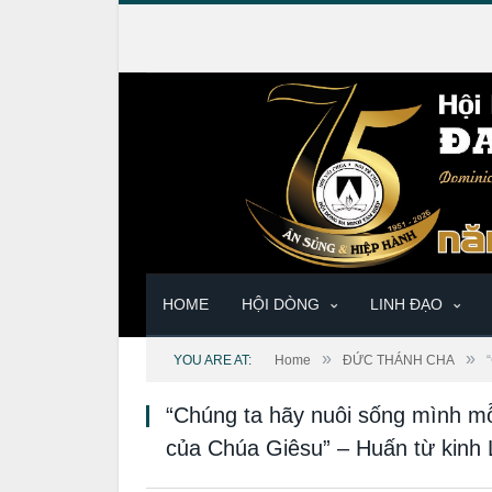
HOME
HỘI DÒNG
LINH ĐẠO
»
»
YOU ARE AT:
Home
ĐỨC THÁNH CHA
“Chúng ta hãy nuôi sống mình mỗ
của Chúa Giêsu” – Huấn từ kinh