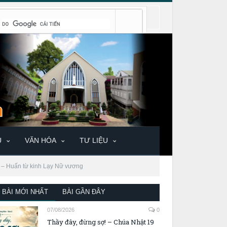
U
VĂN HÓA
TƯ LIỆU
 – Huấn từ kinh Lạy Nữ vương
BÀI MỚI NHẤT
BÀI GẦN ĐÂY
07/08/2026
0
Thầy đây, đừng sợ! – Chúa Nhật 19