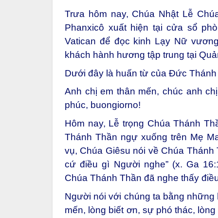
Trưa hôm nay, Chúa Nhật Lễ Chú
Phanxicô xuất hiện tại cửa sổ ph
Vatican để đọc kinh Lạy Nữ vương
khách hành hương tập trung tại Qu
Dưới đây là huấn từ của Đức Thánh 
Anh chị em thân mến, chúc anh c
phúc, buongiorno!
Hôm nay, Lễ trọng Chúa Thánh Thầ
Thánh Thần ngự xuống trên Mẹ Ma
vụ, Chúa Giêsu nói về Chúa Thánh T
cứ điều gì Người nghe” (x. Ga 16:
Chúa Thánh Thần đã nghe thấy điều 
Người nói với chúng ta bằng những lờ
mến, lòng biết ơn, sự phó thác, lòn