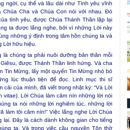
g ngời, cụ thể và lâu dài như Tình yêu vĩnh
à Chúa Cha và Chúa Con nói với nhau. Đó
 của tình yêu, được Chúa Thánh Thần lặp lại
húng ta được lắng nghe, bởi vì những Lời này
ng những ý định trong tâm hồn chúng ta và
g Lời hữu hiệu.
ng là chúng ta phải nuôi dưỡng bản thân mỗi
 Giêsu, được Thánh Thần linh hứng. Và cha
ạn Tin Mừng, lấy một quyển Tin Mừng nhỏ bỏ
ng lúc thuận tiện để đọc. Linh mục thi sĩ
 cải của mình, đã viết trong nhật ký: “Và Lời
um vitae). Lời Chúa làm câm nín những lời nói
úng ta nói những lời nghiêm túc, những lời
 đã làm tôi câm nín!” Việc lắng nghe Lời Chúa
 lại. Đây là cách dành không gian cho tiếng
úng ta. Và trong việc cầu nguyện Tôn thờ