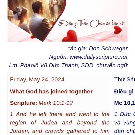
ác giả: Don Schwager
T
Nguồn:
www.dailyscripture.net
Lm. Phaolô Vũ Đức Thành, SDD. chuyển ngữ
Friday, May 24, 2024
Thứ Sáu
What God has joined together
Ðiều gì
Scripture:
Mark 10:1-12
Mc 10,1
1 And he left there and went to the
1
Đức Gi
region of Judea and beyond the
và vùn
Jordan, and crowds gathered to him
dân chú