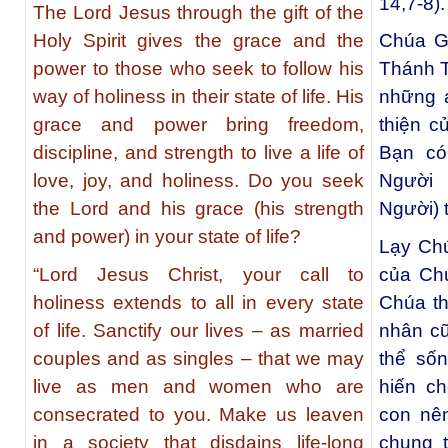
14,7-8).
The Lord Jesus through the gift of the
Holy Spirit gives the grace and the
Chúa G
power to those who seek to follow his
Thánh 
way of holiness in their state of life. His
những a
grace and power bring freedom,
thiện c
discipline, and strength to live a life of
Bạn có
love, joy, and holiness. Do you seek
Người
the Lord and his grace (his strength
Người) 
and power) in your state of life?
Lạy Chú
“Lord Jesus Christ, your call to
của Chú
holiness extends to all in every state
Chúa th
of life. Sanctify our lives – as married
nhân cũ
couples and as singles – that we may
thể số
live as men and women who are
hiến c
consecrated to you. Make us leaven
con nên
in a society that disdains life-long
chung 