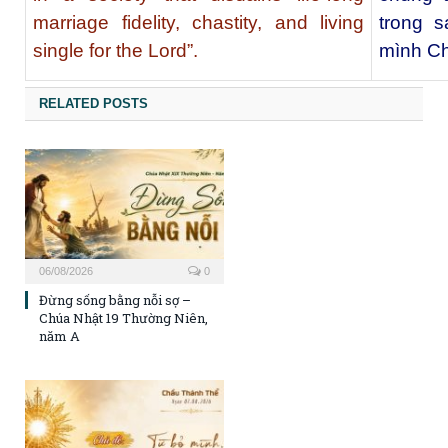
marriage fidelity, chastity, and living
trong 
single for the Lord”.
mình Ch
RELATED POSTS
06/08/2026
0
Đừng sống bằng nỗi sợ –
Chúa Nhật 19 Thường Niên,
năm A