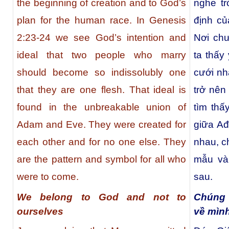
the beginning of creation and to God’s
nghe tr
plan for the human race. In Genesis
định củ
2:23-24 we see God’s intention and
Nơi chư
ideal that two people who marry
ta thấy
should become so indissolubly one
cưới nh
that they are one flesh. That ideal is
trở nên
found in the unbreakable union of
tìm thấ
Adam and Eve. They were created for
giữa A
each other and for no one else. They
nhau, c
are the pattern and symbol for all who
mẫu và 
were to come.
sau.
We belong to God and not to
Chúng 
ourselves
về mìn