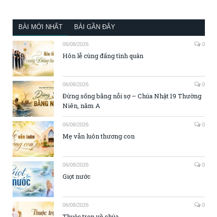
BÀI MỚI NHẤT
BÀI GẦN ĐÂY
06/08/2026
0
Hôn lễ cùng đấng tình quân
06/08/2026
0
Đừng sống bằng nỗi sợ – Chúa Nhật 19 Thường
Niên, năm A
06/08/2026
0
Mẹ vẫn luôn thương con
06/08/2026
0
Giọt nước
06/08/2026
0
Thuộc trọn về chúa