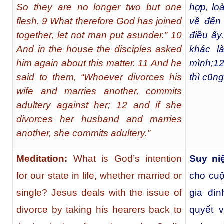
So they are no longer two but one
hợp, lo
flesh. 9 What therefore God has joined
về đến 
together, let not man put asunder.” 10
điều ấy.
And in the house the disciples asked
khác l
him again about this matter. 11 And he
mình;
1
said to them, “Whoever divorces his
thì cũng
wife and marries another, commits
adultery against her; 12 and if she
divorces her husband and marries
another, she commits adultery.”
Meditation:
What is God’s intention
Suy ni
for our state in life, whether married or
cho cuộ
single? Jesus deals with the issue of
gia đì
divorce by taking his hearers back to
quyết 