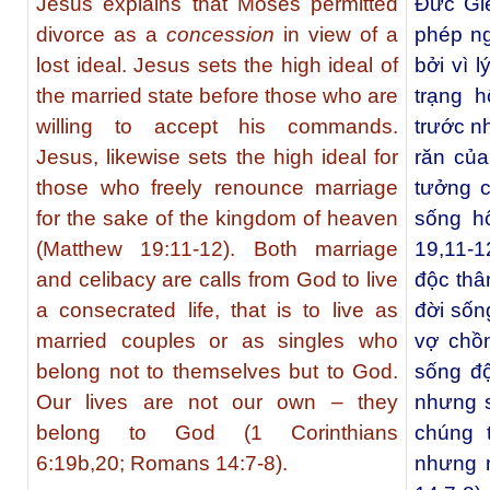
Jesus explains that Moses permitted
Đức Giê
divorce as a
concession
in view of a
phép ng
lost ideal. Jesus sets the high ideal of
bởi vì 
the married state before those who are
trạng h
willing to accept his commands.
trước n
Jesus, likewise sets the high ideal for
răn của
those who freely renounce marriage
tưởng c
for the sake of the kingdom of heaven
sống h
(Matthew 19:11-12). Both marriage
19,11-1
and celibacy are calls from God to live
độc thâ
a consecrated life, that is to live as
đời sốn
married couples or as singles who
vợ chồ
belong not to themselves but to God.
sống độ
Our lives are not our own – they
nhưng 
belong to God (1 Corinthians
chúng 
6:19b,20; Romans 14:7-8).
nhưng 