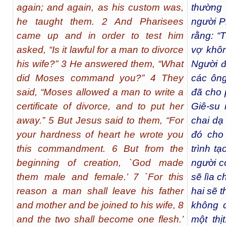
again; and again, as his custom was,
thường 
he taught them. 2 And Pharisees
người P
came up and in order to test him
rằng: “
asked, “Is it lawful for a man to divorce
vợ khôn
his wife?” 3 He answered them, “What
Người đ
did Moses command you?” 4 They
các ông
said, “Moses allowed a man to write a
đã cho p
certificate of divorce, and to put her
Giê-su 
away.” 5 But Jesus said to them, “For
chai dạ
your hardness of heart he wrote you
đó cho
this commandment. 6 But from the
trình t
beginning of creation, `God made
người c
them male and female.’ 7 `For this
sẽ lìa 
reason a man shall leave his father
hai sẽ 
and mother and be joined to his wife, 8
không c
and the two shall become one flesh.’
một thịt