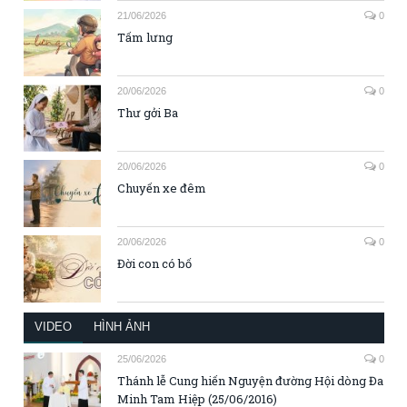
21/06/2026
0
Tấm lưng
20/06/2026
0
Thư gởi Ba
20/06/2026
0
Chuyến xe đêm
20/06/2026
0
Đời con có bố
VIDEO
HÌNH ẢNH
25/06/2026
0
Thánh lễ Cung hiến Nguyện đường Hội dòng Đa
Minh Tam Hiệp (25/06/2016)