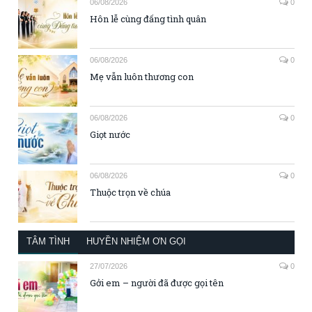
06/08/2026
0
Hôn lễ cùng đấng tình quân
06/08/2026
0
Mẹ vẫn luôn thương con
06/08/2026
0
Giọt nước
06/08/2026
0
Thuộc trọn về chúa
TÂM TÌNH
HUYỀN NHIỆM ƠN GỌI
27/07/2026
0
Gởi em – người đã được gọi tên