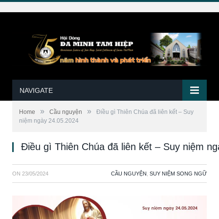
NAVIGATE
»
»
Home
Cầu nguyện
Ðiều gì Thiên Chúa đã liên kết – Suy
niệm ngày 24.05.2024
Ðiều gì Thiên Chúa đã liên kết – Suy niệm n
ON
23/05/2024
CẦU NGUYỆN
,
SUY NIỆM SONG NGỮ