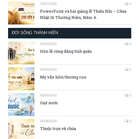
16/07/2026
0
PowerPoint và bài giảng lễ Thiếu Nhi – Chúa
Nhật 16 Thường Niên, Năm A
ĐỜI SỐNG THÁNH HIẾN
06/08/2026
0
Hôn lễ cùng đấng tình quân
06/08/2026
0
Mẹ vẫn luôn thương con
06/08/2026
0
Giọt nước
06/08/2026
0
Thuộc trọn về chúa