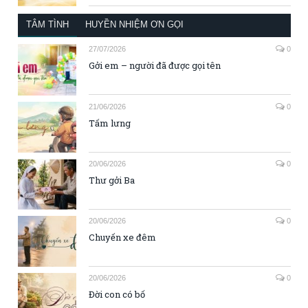
TÂM TÌNH
HUYỀN NHIỆM ƠN GỌI
27/07/2026
0
Gởi em – người đã được gọi tên
21/06/2026
0
Tấm lưng
20/06/2026
0
Thư gởi Ba
20/06/2026
0
Chuyến xe đêm
20/06/2026
0
Đời con có bố