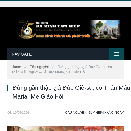
NAVIGATE
»
»
Home
Cầu nguyện
Đứng gần thập giá Đức Giê-su, có
Thân Mẫu Người – Lễ Đức Maria, Mẹ Giáo Hội
Đứng gần thập giá Đức Giê-su, có Thân Mẫu
Maria, Mẹ Giáo Hội
ON
19/05/2024
CẦU NGUYỆN
,
SUY NIỆM HẰNG NGÀY