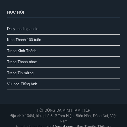
HỌC HỎI
Daily reading audio
Kinh Thánh 100 tuần
Trang Kinh Thánh
Trang Thánh nhạc
Trang Tin mừng
Vui học Tiếng Anh
HỘI DÒNG ĐA MINH TAM HIỆP
Địa chỉ:
134/4, khu phố 5, P.Tam Hiệp, Biên Hòa, Đồng Nai, Việt
Nam
Email:
daminhtamhiep@gmail.com
-
Ban Truyền Thông :