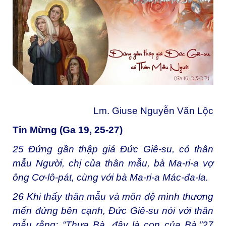
Lm. Giuse Nguyễn Văn Lộc
Tin Mừng (Ga 19, 25-27)
25
Đứng gần thập giá Đức Giê-su, có thân
mẫu Người, chị của thân mẫu, bà Ma-ri-a vợ
ông Cơ-lô-pát, cùng với bà Ma-ri-a Mác-đa-la.
26
Khi thấy thân mẫu và môn đệ mình thương
mến đứng bên cạnh, Đức Giê-su nói với thân
mẫu rằng: “Thưa Bà, đây là con của Bà.”
27