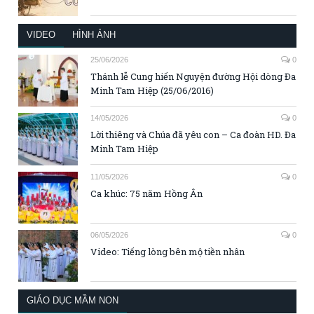
VIDEO
HÌNH ẢNH
25/06/2026
0
Thánh lễ Cung hiến Nguyện đường Hội dòng Đa
Minh Tam Hiệp (25/06/2016)
14/05/2026
0
Lời thiêng và Chúa đã yêu con – Ca đoàn HD. Đa
Minh Tam Hiệp
11/05/2026
0
Ca khúc: 75 năm Hồng Ân
06/05/2026
0
Video: Tiếng lòng bên mộ tiền nhân
GIÁO DỤC MẦM NON