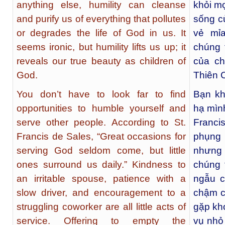
anything else, humility can cleanse
khỏi m
and purify us of everything that pollutes
sống c
or degrades the life of God in us. It
vẻ mỉ
seems ironic, but humility lifts us up; it
chúng 
reveals our true beauty as children of
của ch
God.
Thiên 
You don’t have to look far to find
Bạn kh
opportunities to humble yourself and
hạ mìn
serve other people. According to St.
Franci
Francis de Sales, “Great occasions for
phụng
serving God seldom come, but little
nhưng
ones surround us daily.” Kindness to
chúng 
an irritable spouse, patience with a
ngẫu c
slow driver, and encouragement to a
chậm c
struggling coworker are all little acts of
gặp kh
service. Offering to empty the
vụ nhỏ