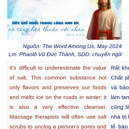
Nguồn: The Word Among Us, May 2024
Lm. Phaolô Vũ Đức Thành, SDD. chuyển ngữ
It’s difficult to underestimate the value
Rất kh
of salt. This common substance not
Chất p
only flavors and preserves our foods
và bảo
and melts ice on the roads in winter; it
làm ta
is also a very effective cleanser.
cũng l
Massage therapists will often use salt
nhà trị
scrubs to unclog a person’s pores and
tế bào