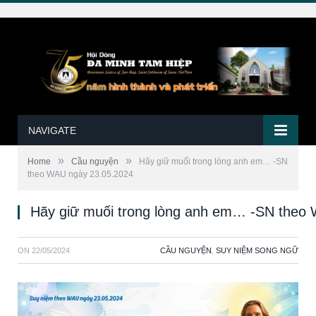
NAVIGATE
»
»
Home
Cầu nguyện
Hãy giữ muối trong lòng anh em… -SN
theo WAU ngày 23.05.2024
Hãy giữ muối trong lòng anh em… -SN theo
ON
22/05/2024
CẦU NGUYỆN
,
SUY NIỆM SONG NGỮ