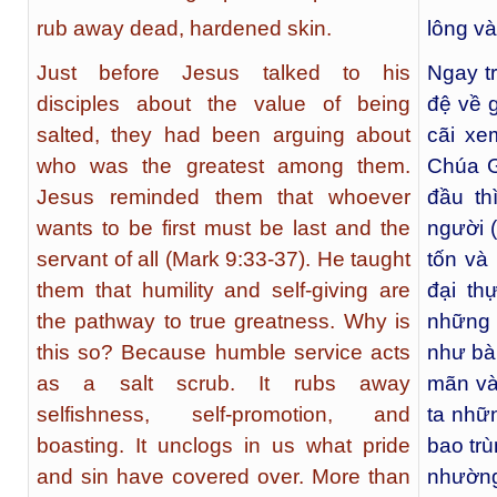
rub away dead, hardened skin.
lông và
Just before Jesus talked to his
Ngay t
disciples about the value of being
đệ về g
salted, they had been arguing about
cãi xe
who was the greatest among them.
Chúa G
Jesus reminded them that whoever
đầu th
wants to be first must be last and the
người 
servant of all (Mark 9:33-37). He taught
tốn và
them that humility and self-giving are
đại th
the pathway to true greatness. Why is
những 
this so? Because humble service acts
như bàn
as a salt scrub. It rubs away
mãn và
selfishness, self-promotion, and
ta nhữn
boasting. It unclogs in us what pride
bao trù
and sin have covered over. More than
nhường 