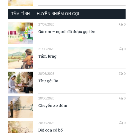
TÂM TÌNH
HUYỀN NHIỆM ƠN GỌI
27/07/2026
0
Gởi em – người đã được gọi tên
21/06/2026
0
Tấm lưng
20/06/2026
0
Thư gởi Ba
20/06/2026
0
Chuyến xe đêm
20/06/2026
0
Đời con có bố