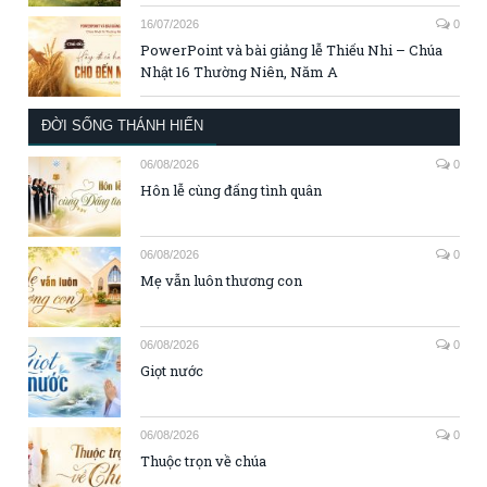
16/07/2026
0
PowerPoint và bài giảng lễ Thiếu Nhi – Chúa
Nhật 16 Thường Niên, Năm A
ĐỜI SỐNG THÁNH HIẾN
06/08/2026
0
Hôn lễ cùng đấng tình quân
06/08/2026
0
Mẹ vẫn luôn thương con
06/08/2026
0
Giọt nước
06/08/2026
0
Thuộc trọn về chúa