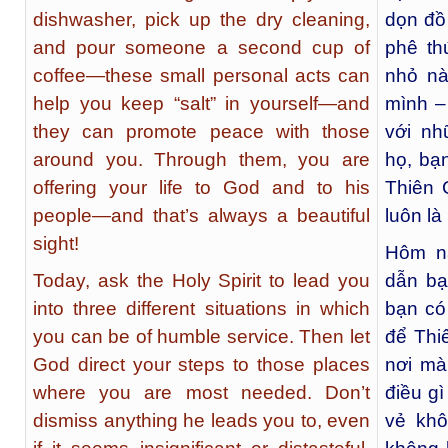
dishwasher, pick up the dry cleaning,
dọn đồ 
and pour someone a second cup of
phê th
coffee—these small personal acts can
nhỏ nà
help you keep “salt” in yourself—and
mình –
they can promote peace with those
với nh
around you. Through them, you are
họ, bạ
offering your life to God and to his
Thiên 
people—and that’s always a beautiful
luôn là
sight!
Hôm n
Today, ask the Holy Spirit to lead you
dẫn bạ
into three different situations in which
bạn có
you can be of humble service. Then let
để Thi
God direct your steps to those places
nơi mà
where you are most needed. Don’t
điều gì
dismiss anything he leads you to, even
vẻ khô