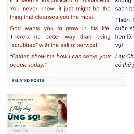
if it seems insignificant or distasteful.
không b
You never know; it just might be the
sạch b
thing that cleanses you the most.
Thiên 
God wants you to grow in his life.
cuộc s
There’s no better way than being
hơn là
“scrubbed” with the salt of service!
vụ!
“Father, show me how I can serve your
Lạy Ch
people today.”
có thể
RELATED POSTS
07/08/2026
0