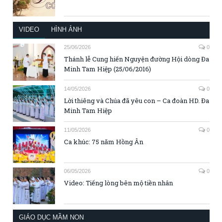
VIDEO
HÌNH ẢNH
25/06/2026
0
Thánh lễ Cung hiến Nguyện đường Hội dòng Đa
Minh Tam Hiệp (25/06/2016)
14/05/2026
0
Lời thiêng và Chúa đã yêu con – Ca đoàn HD. Đa
Minh Tam Hiệp
11/05/2026
0
Ca khúc: 75 năm Hồng Ân
06/05/2026
0
Video: Tiếng lòng bên mộ tiền nhân
GIÁO DỤC MẦM NON