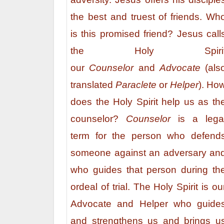
the best and truest of friends. Wh
is this promised friend? Jesus call
the Holy Spiri
our
Counselor
and
Advocate
(als
translated
Paraclete
or
Helper
). Ho
does the Holy Spirit help us as th
counselor?
Counselor
is a lega
term for the person who defend
someone against an adversary an
who guides that person during th
ordeal of trial. The Holy Spirit is ou
Advocate and Helper who guide
and strengthens us and brings u