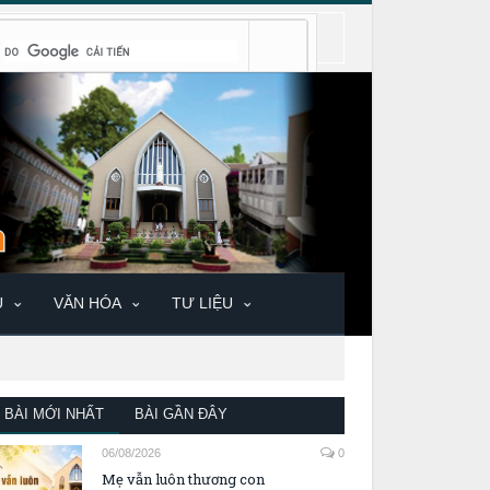
U
VĂN HÓA
TƯ LIỆU
BÀI MỚI NHẤT
BÀI GẦN ĐÂY
06/08/2026
0
Mẹ vẫn luôn thương con