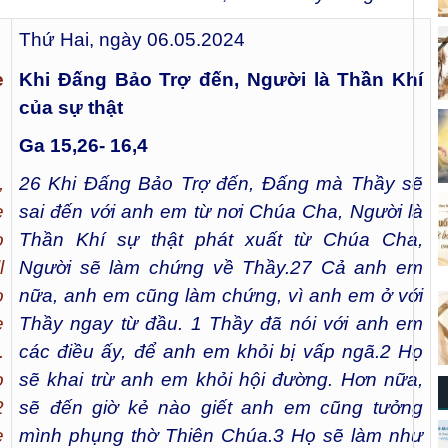
Thứ Hai, ngày 06.05.2024
e
Khi Đấng Bảo Trợ đến, Người là Thần Khí
của sự thật
Ga 15,26- 16,4
,
26
Khi Đấng Bảo Trợ đến, Đấng mà Thầy sẽ
e
sai đến với anh em từ nơi Chúa Cha, Người là
o
Thần Khí sự thật phát xuất từ Chúa Cha,
l
Người sẽ làm chứng về Thầy.
27
Cả anh em
o
nữa, anh em cũng làm chứng, vì anh em ở với
e
Thầy ngay từ đầu.
1
Thầy đã nói với anh em
.
các điều ấy, để anh em khỏi bị vấp ngã.
2
Họ
o
sẽ khai trừ anh em khỏi hội đường. Hơn nữa,
2
sẽ đến giờ kẻ nào giết anh em cũng tưởng
e
mình phụng thờ Thiên Chúa.
3
Họ sẽ làm như