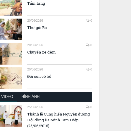
Tấm lưng
20/06/2026
0
Thư gởi Ba
20/06/2026
0
Chuyến xe đêm
20/06/2026
0
Đời con có bố
VIDEO
HÌNH ẢNH
25/06/2026
0
Thánh lễ Cung hiến Nguyện đường
Hội dòng Đa Minh Tam Hiệp
(25/06/2016)