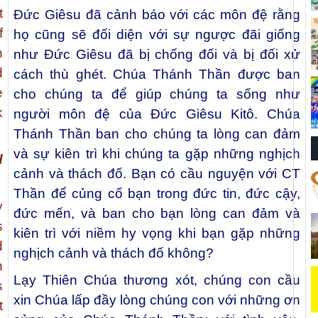
t
Ðức Giêsu đã cảnh báo với các môn đệ rằng
f
họ cũng sẽ đối diện với sự ngược đãi giống
n
như Ðức Giêsu đã bị chống đối và bị đối xử
d
cách thù ghét. Chúa Thánh Thần được ban
e
cho chúng ta để giúp chúng ta sống như
k
người môn đệ của Ðức Giêsu Kitô. Chúa
Thánh Thần ban cho chúng ta lòng can đảm
và sự kiên trì khi chúng ta gặp những nghịch
d
cảnh và thách đố. Bạn có cầu nguyện với CT
Thần để củng cố bạn trong đức tin, đức cậy,
y
đức mến, và ban cho bạn lòng can đảm và
s
kiên trì với niềm hy vọng khi bạn gặp những
d
nghịch cảnh và thách đố không?
n
Lạy Thiên Chúa thương xót, chúng con cầu
s
xin Chúa lấp đầy lòng chúng con với những ơn
t