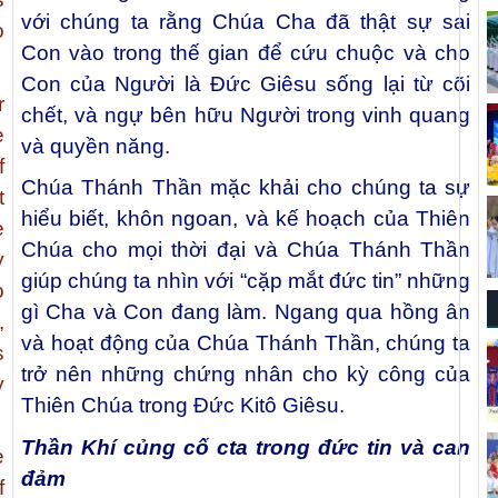
với chúng ta rằng Chúa Cha đã thật sự sai
o
Con vào trong thế gian để cứu chuộc và cho
Con của Người là Ðức Giêsu sống lại từ cõi
r
chết, và ngự bên hữu Người trong vinh quang
e
và quyền năng.
f
Chúa Thánh Thần mặc khải cho chúng ta sự
t
hiểu biết, khôn ngoan, và kế hoạch của Thiên
e
Chúa cho mọi thời đại và Chúa Thánh Thần
y
giúp chúng ta nhìn với “cặp mắt đức tin” những
o
gì Cha và Con đang làm. Ngang qua hồng ân
,
và hoạt động của Chúa Thánh Thần, chúng ta
s
trở nên những chứng nhân cho kỳ công của
y
Thiên Chúa trong Đức Kitô Giêsu.
Thần Khí củng cố cta trong đức tin và can
e
đảm
f