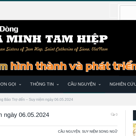
ƠN GỌI
THÔNG TIN
CẦU NGUYỆN
NGHIÊN CỨ
ng Bảo Trợ đến – Suy niệm ngày 06.05.2024
m ngày 06.05.2024
0
CẦU NGUYỆN
,
SUY NIỆM SONG NGỮ