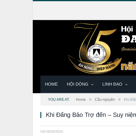
HOME
HỘI DÒNG
LINH ĐẠO
»
»
YOU ARE AT:
Home
Cầu nguyện
Khi Đấ
Khi Đấng Bảo Trợ đến – Suy niệ
ON
05/05/2024