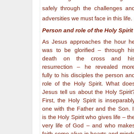
safely through the challenges an
adversities we must face in this life.
Person and role of the Holy Spirit
As Jesus approaches the hour h
was to be glorified – through hi
death on the cross and hi
resurrection – he revealed mor
fully to his disciples the person an
role of the Holy Spirit. What doe
Jesus tell us about the Holy Spirit
First, the Holy Spirit is inseparabl
one with the Father and the Son. I
is the Holy Spirit who gives life – th
very life of God – and who make
faith come alive in hearts and mind