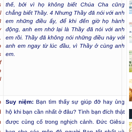
s
thế, bởi vì họ không biết Chúa Cha cũng
l
chẳng biết Thầy.
4
Nhưng Thầy đã nói với anh
3
em những điều ấy, để khi đến giờ họ hành
y
động, anh em nhớ lại là Thầy đã nói với anh
.
em rồi. Thầy đã không nói những điều này với
o
anh em ngay từ lúc đầu, vì Thầy ở cùng anh
s
em.
f
o
I
p
Suy niệm:
Bạn tìm thấy sự giúp đỡ hay ủng
d
hộ khi bạn cần nhất ở đâu? Tình bạn đích thật
n
được củng cố trong nghịch cảnh. Ðức Giêsu
s
ban cho các môn đệ người Bạn tốt nhất và