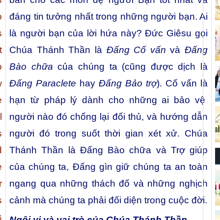
o
đáng tin tưởng nhất trong những người bạn. Ai
s
là người bạn của lời hứa này? Ðức Giêsu gọi
t
Chúa Thánh Thần là
Đấng Cố vấn
và
Đấng
o
Bào chữa
của chúng ta (cũng được dịch là
w
Đấng Paraclete
hay
Đấng Bảo trợ
). Cố vấn là
e
hạn từ pháp lý dành cho những ai bảo vệ
l
người nào đó chống lại đối thủ, và hướng dẫn
s
người đó trong suốt thời gian xét xử. Chúa
d
Thánh Thần là Đấng Bào chữa và Trợ giúp
e
của chúng ta, Đấng gìn giữ chúng ta an toàn
r
ngang qua những thách đố và những nghịch
s
cảnh mà chúng ta phải đối diện trong cuộc đời.
s
Ngôi vị và vai trò của Chúa Thánh Thần