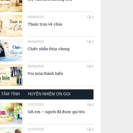
06/08/2026
0
Thuộc trọn về chúa
06/08/2026
0
Chiếc nhẫn thủy chung
05/08/2026
0
Vui mùa thánh hiến
TÂM TÌNH
HUYỀN NHIỆM ƠN GỌI
27/07/2026
0
Gởi em – người đã được gọi tên
21/06/2026
0