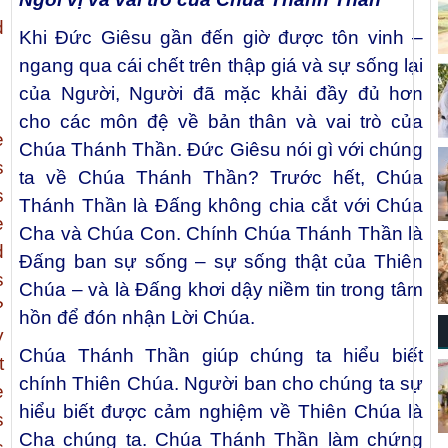
d
Khi Ðức Giêsu gần đến giờ được tôn vinh –
ngang qua cái chết trên thập giá và sự sống lại
của Người, Người đã mặc khải đầy đủ hơn
cho các môn đệ về bản thân và vai trò của
e
Chúa Thánh Thần. Ðức Giêsu nói gì với chúng
s
ta về Chúa Thánh Thần? Trước hết, Chúa
s
Thánh Thần là Đấng không chia cắt với Chúa
e
Cha và Chúa Con. Chính Chúa Thánh Thần là
d
Đấng ban sự sống – sự sống thật của Thiên
s
Chúa – và là Đấng khơi dậy niềm tin trong tâm
?
hồn để đón nhận Lời Chúa.
y
Chúa Thánh Thần giúp chúng ta hiểu biết
t
chính Thiên Chúa. Người ban cho chúng ta sự
e
hiểu biết được cảm nghiệm về Thiên Chúa là
s
Cha chúng ta. Chúa Thánh Thần làm chứng
s