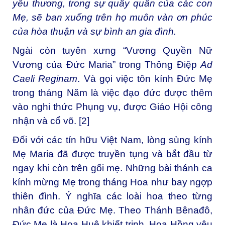
yêu thương, trong sự quây quần của các con
Mẹ, sẽ ban xuống trên họ muôn vàn ơn phúc
của hòa thuận và sự bình an gia đình.
Ngài còn tuyên xưng “Vương Quyền Nữ
Vương của Đức Maria” trong Thông Điệp
Ad
Caeli Reginam
. Và gọi việc tôn kính Đức Mẹ
trong tháng Năm là việc đạo đức được thêm
vào nghi thức Phụng vụ, được Giáo Hội công
nhận và cổ võ. [2]
Đối với các tín hữu Việt Nam, lòng sùng kính
Mẹ Maria đã được truyền tụng và bắt đầu từ
ngay khi còn trên gối mẹ. Những bài thánh ca
kính mừng Mẹ trong tháng Hoa như bay ngợp
thiên đình. Ý nghĩa các loài hoa theo từng
nhân đức của Đức Mẹ. Theo Thánh Bênađô,
Đức Mẹ là Hoa Huệ khiết trinh, Hoa Hồng yêu