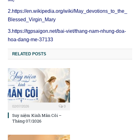
2.
https://en.wikipedia.org/
wiki/May_devotions_to_the_
Blessed_Virgin_Mary
3.
https://tgpsaigon.net/bai-
viet/thang-nam-nhung-doa-
hoa-
dang-me-37133
RELATED POSTS
02/07/2026
0
Suy niệm Kinh Mân Côi –
Tháng 07/2026