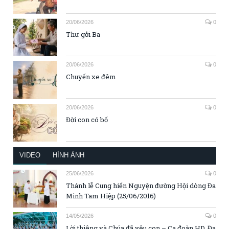
20/06/2026
0
Thư gởi Ba
20/06/2026
0
Chuyến xe đêm
20/06/2026
0
Đời con có bố
VIDEO
HÌNH ẢNH
25/06/2026
0
Thánh lễ Cung hiến Nguyện đường Hội dòng Đa
Minh Tam Hiệp (25/06/2016)
14/05/2026
0
Lời thiêng và Chúa đã yêu con – Ca đoàn HD. Đa