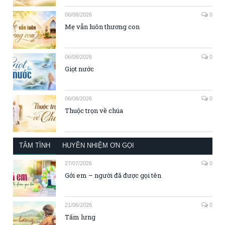
06/08/2026
0
Mẹ vẫn luôn thương con
06/08/2026
0
Giọt nước
06/08/2026
0
Thuộc trọn về chúa
TÂM TÌNH
HUYỀN NHIỆM ƠN GỌI
27/07/2026
0
Gởi em – người đã được gọi tên
21/06/2026
0
Tấm lưng