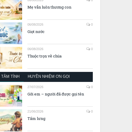
Mẹ vẫn luôn thương con
06/08/2026
0
Giọt nước
06/08/2026
0
Thuộc trọn về chúa
TÂM TÌNH
HUYỀN NHIỆM ƠN GỌI
27/07/2026
0
Gởi em – người đã được gọi tên
21/06/2026
0
Tấm lưng