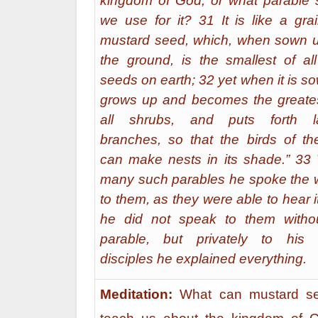
kingdom of God, or what parable s
we use for it? 31 It is like a gra
mustard seed, which, when sown 
the ground, is the smallest of all
seeds on earth; 32 yet when it is so
grows up and becomes the greates
all shrubs, and puts forth l
branches, so that the birds of the
can make nests in its shade.” 33 
many such parables he spoke the 
to them, as they were able to hear i
he did not speak to them witho
parable, but privately to his
disciples he explained everything.
Meditation:
What can mustard s