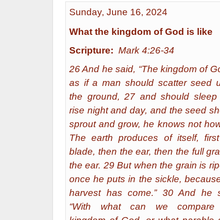
Sunday, June 16, 2024
What the kingdom of God is like
Scripture:
Mark 4:26-34
26 And he said, “The kingdom of Go
as if a man should scatter seed 
the ground, 27 and should sleep
rise night and day, and the seed s
sprout and grow, he knows not how
The earth produces of itself, firs
blade, then the ear, then the full gra
the ear. 29 But when the grain is rip
once he puts in the sickle, becaus
harvest has come.” 30 And he s
“With what can we compare