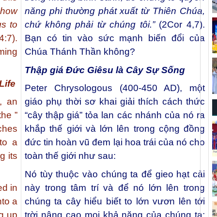
show
năng phi thường phát xuất từ Thiên Chúa,
s to
chứ không phải từ chúng tôi.”
(2Cor 4,7).
4:7).
Bạn có tin vào sức mạnh biến đổi của
ming
Chúa Thánh Thần không?
Thập giá Đức Giêsu là Cây Sự Sống
Life
Peter Chrysologous (400-450 AD), một
, an
giáo phụ thời sơ khai giải thích cách thức
the ”
“cây thập giá” tỏa lan các nhánh của nó ra
ches
khắp thế giới và lớn lên trong cộng đồng
to a
đức tin hoàn vũ đem lại hoa trái của nó cho
g its
toàn thế giới như sau:
Nó tùy thuộc vào chúng ta để gieo hạt cải
ed in
này trong tâm trí và để nó lớn lên trong
nto a
chúng ta cây hiểu biết to lớn vươn lên tới
ng up
trời nâng cao mọi khả năng của chúng ta;