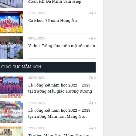
đoàn HD. Đa Minh Tam Hiệp
11/05/2026
0
Ca khúc: 75 năm Hồng Ân
06/05/2026
0
Video: Tiếng lòng bên mộ tiền nhân
GIÁO DỤC MẦM NON
30/05/2023
0
Lễ Tổng kết năm học 2022 – 2023
tại trường Mẫu giáo Hướng Dương
27/05/2023
0
Lễ Tổng kết năm học 2022 – 2023
tại trường Mầm non Măng Non
22/08/2022
0
Trường Mầm Non Măng Non tựu