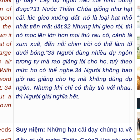
hall
gì đây? Lấy dụ ngôn nào mà hình dung
in of
được?
31
Nước Thiên Chúa giống như hạt
upon
cải, lúc gieo xuống đất, nó là loại hạt nhỏ
 the
nhất trên mặt đất.
32
Nhưng khi gieo rồi, thì
wn it
nó mọc lên lớn hơn mọi thứ rau cỏ, cành lá
t of
xum xuê, đến nỗi chim trời có thể làm tổ
arge
dưới bóng.”
33
Người dùng nhiều dụ ngôn
 air
tương tự mà rao giảng lời cho họ, tuỳ theo
With
mức họ có thể nghe.
34
Người không bao
word
giờ rao giảng cho họ mà không dùng dụ
t; 34
ngôn. Nhưng khi chỉ có thầy trò với nhau,
ut a
thì Người giải nghĩa hết.
 own
eeds
Suy niệm:
Những hạt cải dạy chúng ta về