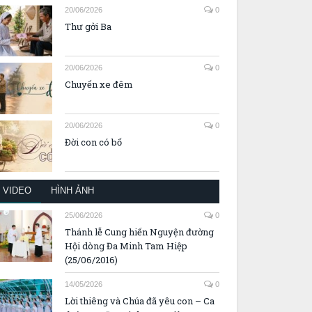
20/06/2026
0
Thư gởi Ba
20/06/2026
0
Chuyến xe đêm
20/06/2026
0
Đời con có bố
VIDEO
HÌNH ẢNH
25/06/2026
0
Thánh lễ Cung hiến Nguyện đường
Hội dòng Đa Minh Tam Hiệp
(25/06/2016)
14/05/2026
0
Lời thiêng và Chúa đã yêu con – Ca