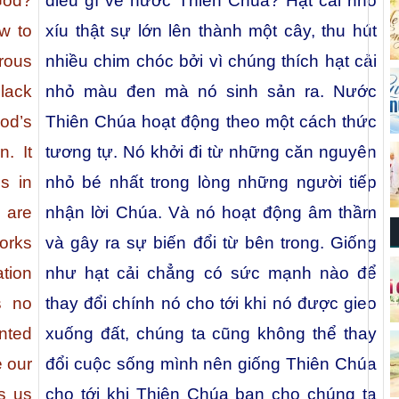
God?
điều gì về nước Thiên Chúa? Hạt cải nhỏ
ew to
xíu thật sự lớn lên thành một cây, thu hút
rous
nhiều chim chóc bởi vì chúng thích hạt cải
black
nhỏ màu đen mà nó sinh sản ra. Nước
od’s
Thiên Chúa hoạt động theo một cách thức
. It
tương tự. Nó khởi đi từ những căn nguyên
s in
nhỏ bé nhất trong lòng những người tiếp
 are
nhận lời Chúa. Và nó hoạt động âm thầm
orks
và gây ra sự biến đổi từ bên trong. Giống
tion
như hạt cải chẳng có sức mạnh nào để
s no
thay đổi chính nó cho tới khi nó được gieo
anted
xuống đất, chúng ta cũng không thể thay
 our
đổi cuộc sống mình nên giống Thiên Chúa
es us
cho tới khi Thiên Chúa ban cho chúng ta