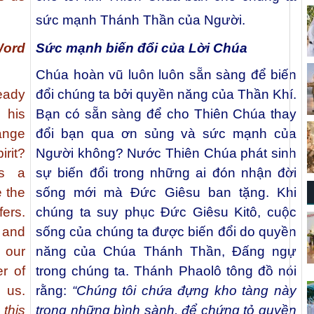
sức mạnh Thánh Thần của Người.
Word
Sức mạnh biến đổi của Lời Chúa
Chúa hoàn vũ luôn luôn sẵn sàng để biến
eady
đổi chúng ta bởi quyền năng của Thần Khí.
 his
Bạn có sẵn sàng để cho Thiên Chúa thay
hange
đổi bạn qua ơn sủng và sức mạnh của
irit?
Người không? Nước Thiên Chúa phát sinh
es a
sự biến đổi trong những ai đón nhận đời
e the
sống mới mà Ðức Giêsu ban tặng. Khi
ers.
chúng ta suy phục Đức Giêsu Kitô, cuộc
 and
sống của chúng ta được biến đổi do quyền
 our
năng của Chúa Thánh Thần, Đấng ngự
r of
trong chúng ta. Thánh Phaolô tông đồ nói
 us.
rằng:
“Chúng tôi chứa đựng kho tàng này
this
trong những bình sành, để chứng tỏ quyền