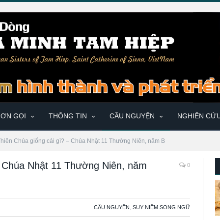
ƠN GỌI
THÔNG TIN
CẦU NGUYỆN
NGHIÊN CỨ
hiên Chúa giống cái gì? – Chúa Nhật 11 Thường Niên, năm B
– Chúa Nhật 11 Thường Niên, năm
0
CẦU NGUYỆN
,
SUY NIỆM SONG NGỮ