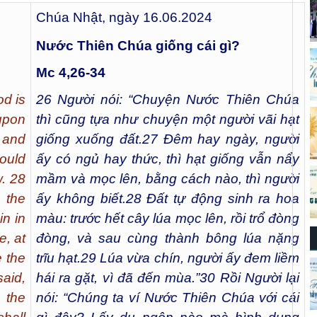
Chúa Nhật, ngày 16.06.2024
Nước Thiên Chúa giống cái gì?
Mc 4,26-34
d is
26
Người nói: “Chuyện Nước Thiên Chúa
upon
thì cũng tựa như chuyện một người vãi hạt
 and
giống xuống đất.
27
Đêm hay ngày, người
hould
ấy có ngủ hay thức, thì hạt giống vẫn nẩy
. 28
mầm và mọc lên, bằng cách nào, thì người
t the
ấy không biết.
28
Đất tự động sinh ra hoa
in in
màu: trước hết cây lúa mọc lên, rồi trổ đòng
e, at
đòng, và sau cùng thành bông lúa nặng
e the
trĩu hạt.
29
Lúa vừa chín, người ấy đem liềm
aid,
hái ra gặt, vì đã đến mùa.”
30
Rồi Người lại
 the
nói: “Chúng ta ví Nước Thiên Chúa với cái