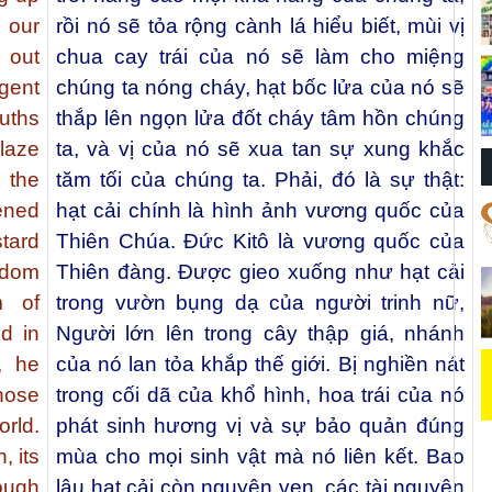
 our
rồi nó sẽ tỏa rộng cành lá hiểu biết, mùi vị
 out
chua cay trái của nó sẽ làm cho miệng
gent
chúng ta nóng cháy, hạt bốc lửa của nó sẽ
ouths
thắp lên ngọn lửa đốt cháy tâm hồn chúng
blaze
ta, và vị của nó sẽ xua tan sự xung khắc
d the
tăm tối của chúng ta. Phải, đó là sự thật:
tened
hạt cải chính là hình ảnh vương quốc của
tard
Thiên Chúa. Đức Kitô là vương quốc của
gdom
Thiên đàng. Được gieo xuống như hạt cải
m of
trong vườn bụng dạ của người trinh nữ,
d in
Người lớn lên trong cây thập giá, nhánh
, he
của nó lan tỏa khắp thế giới. Bị nghiền nát
whose
trong cối dã của khổ hình, hoa trái của nó
rld.
phát sinh hương vị và sự bảo quản đúng
, its
mùa cho mọi sinh vật mà nó liên kết. Bao
ough
lâu hạt cải còn nguyên vẹn, các tài nguyên