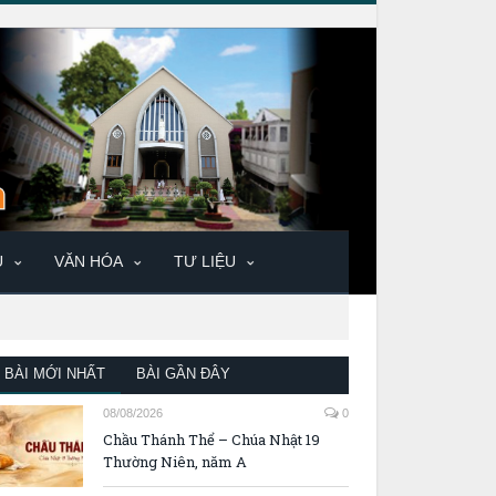
U
VĂN HÓA
TƯ LIỆU
BÀI MỚI NHẤT
BÀI GẦN ĐÂY
08/08/2026
0
Chầu Thánh Thể – Chúa Nhật 19
Thường Niên, năm A