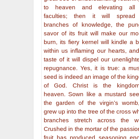
to heaven and elevating all
faculties; then it will spread
branches of knowledge, the pun
savor of its fruit will make our m
burn, its fiery kernel will kindle a 
within us inflaming our hearts, an
taste of it will dispel our unenligh
repugnance. Yes, it is true: a mus
seed is indeed an image of the kin
of God. Christ is the kingdo
heaven. Sown like a mustard see
the garden of the virgin’s womb
grew up into the tree of the cross 
branches stretch across the wo
Crushed in the mortar of the passion
fruit has produced seasoning en