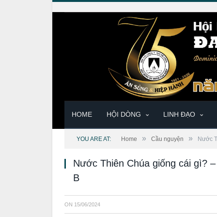
HOME
HỘI DÒNG
LINH ĐẠO
»
»
YOU ARE AT:
Home
Cầu nguyện
Nước T
Nước Thiên Chúa giống cái gì? 
B
ON
15/06/2024