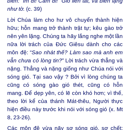
biển: “Im đi! Câm đi!” Gió liền tắt, và biển lặng
như tờ.
(c. 39)
Lời Chúa làm cho hư vô chuyển thành hiện
hữu; hỗn mang trở thành trật tự; kêu gào trở
nên yên lặng. Chúng ta hãy lắng nghe một lần
nữa lời trách của Đức Giêsu dành cho các
môn đệ: “
Sao nhát thế? Làm sao mà anh em
vẫn chưa có lòng tin?
” Lời trách vừa thẳng và
nặng. Thẳng và nặng giống như Chúa nói với
sóng gió. Tại sao vậy ? Bởi vì lòng chúng ta
cũng có sóng gào gió thét, cũng có hỗn
mang. Để dẹp yên, có lẽ còn khó hơn; vì thế,
theo lời kể của thánh Mát-thêu, Người thực
hiện điều này trước khi nói với sóng gió (x. Mt
8, 23-26).
Các môn đệ vừa nãy sợ sóng gió, sợ chết;