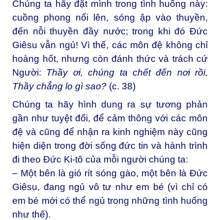
Chúng ta hãy đặt mình trong tình huống này:
cuồng phong nổi lên, sóng ập vào thuyền,
đến nỗi thuyền đầy nước; trong khi đó Đức
Giêsu vẫn ngủ! Vì thế, các môn đệ không chỉ
hoàng hốt, nhưng còn đánh thức và trách cứ
Người:
Thầy ơi, chúng ta chết đến nơi rồi,
Thầy chẳng lo gì sao?
(c. 38)
Chúng ta hãy hình dung ra sự tương phản
gần như tuyệt đối, để cảm thông với các môn
đệ và cũng để nhận ra kinh nghiệm này cũng
hiện diện trong đời sống đức tin và hành trình
đi theo Đức Ki-tô của mỗi người chúng ta:
– Một bên là gió rít sóng gào, một bên là Đức
Giêsu, đang ngủ vô tư như em bé (vì chỉ có
em bé mới có thể ngủ trong những tình huống
như thế).