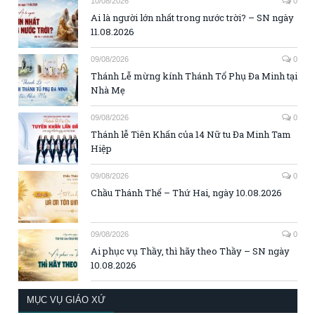
10/08/2026
0
Ai là người lớn nhất trong nước trời? – SN ngày
11.08.2026
09/08/2026
0
Thánh Lễ mừng kính Thánh Tổ Phụ Đa Minh tại
Nhà Mẹ
09/08/2026
0
Thánh lễ Tiên Khấn của 14 Nữ tu Đa Minh Tam
Hiệp
09/08/2026
0
Chầu Thánh Thể – Thứ Hai, ngày 10.08.2026
09/08/2026
0
Ai phục vụ Thầy, thì hãy theo Thầy – SN ngày
10.08.2026
MỤC VỤ GIÁO XỨ