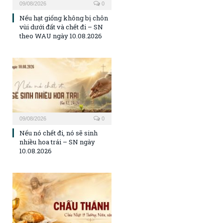
09/08/2026
0
Nếu hạt giống không bị chôn
vùi dưới đất và chết đi – SN
theo WAU ngày 10.08.2026
09/08/2026
0
Nếu nó chết đi, nó sẽ sinh
nhiều hoa trái – SN ngày
10.08.2026