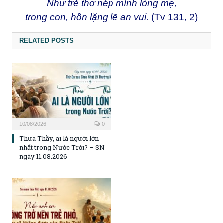
Như trẻ thơ nép mình lòng mẹ,
trong con, hồn lặng lẽ an vui.
(Tv 131, 2)
RELATED POSTS
10/08/2026
0
Thưa Thầy, ai là người lớn
nhất trong Nước Trời? – SN
ngày 11.08.2026