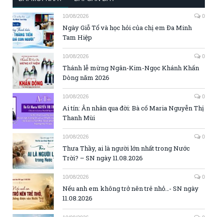
10/08/2026
0
Ngày Giỗ Tổ và học hỏi của chị em Đa Minh
Tam Hiệp
10/08/2026
0
Thánh lễ mừng Ngân-Kim-Ngọc Khánh Khấn
Dòng năm 2026
10/08/2026
0
Ai tín: Ân nhân qua đời: Bà cố Maria Nguyễn Thị
Thanh Mùi
10/08/2026
0
Thưa Thầy, ai là người lớn nhất trong Nước
Trời? – SN ngày 11.08.2026
10/08/2026
0
Nếu anh em không trở nên trẻ nhỏ…- SN ngày
11.08.2026