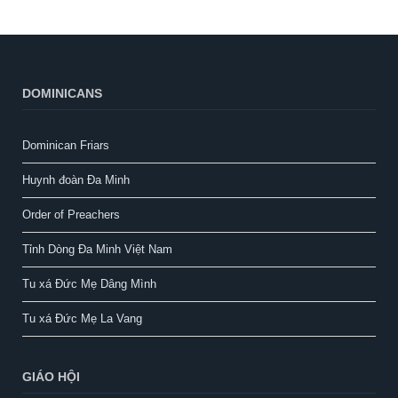
DOMINICANS
Dominican Friars
Huynh đoàn Đa Minh
Order of Preachers
Tỉnh Dòng Đa Minh Việt Nam
Tu xá Đức Mẹ Dâng Mình
Tu xá Đức Mẹ La Vang
GIÁO HỘI