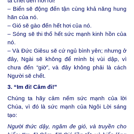
ta chết đến nơi rồi!”
– Biển sẽ động đến tận cùng khả năng hung
hãn của nó.
– Gió sẽ gào đến hết hơi của nó.
– Sóng sẽ thi thố hết sức mạnh kinh hồn của
nó.
– Và Đức Giêsu sẽ cứ ngủ bình yên; nhưng ở
đây, Ngài sẽ không để mình bị vùi dập, vì
chưa đến “giờ”, và đây không phải là cách
Người sẽ chết.
3. “Im đi! Câm đi!”
Chúng ta hãy cảm nếm sức mạnh của lời
Chúa, vì đó là sức mạnh của Ngôi Lời sáng
tạo:
Người thức dậy, ngăm đe gió, và truyền cho