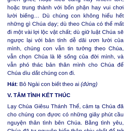
hoặc trung thành với bổn phận hay vui chơi
lười biếng… Dù chúng con không hiểu hết
những gì Chúa dạy; dù theo Chúa có thể mất
đi một vài lợi lộc vật chất; dù giữ luật Chúa sẽ
ngược lại với bản tính dễ dãi ươn lười của
mình, chúng con vẫn tin tưởng theo Chúa,
vẫn chọn Chúa là lẽ sống của đời mình, và
vẫn phó thác bản thân mình cho Chúa để
Chúa dìu dắt chúng con đi.
Hát
: Bỏ Ngài con biết theo ai
(đứng)
V. TÂM TÌNH KẾT THÚC
Lạy Chúa Giêsu Thánh Thể, cảm tạ Chúa đã
cho chúng con đựơc có những giây phút cầu
nguyện thân tình bên Chúa. Bằng tình yêu,
Chúa đã tự nguyện hiến thân chịu chết để trở