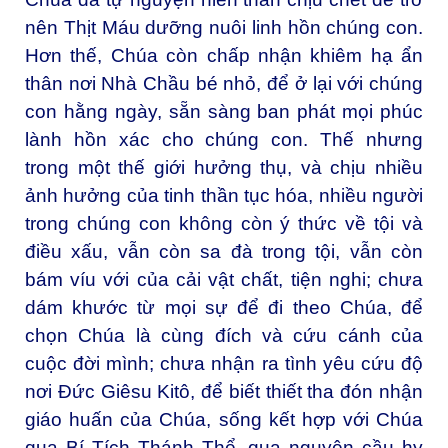
nên Thịt Máu dưỡng nuôi linh hồn chúng con.
Hơn thế, Chúa còn chấp nhận khiêm hạ ẩn
thân nơi Nhà Chầu bé nhỏ, để ở lại với chúng
con hằng ngày, sẵn sàng ban phát mọi phúc
lành hồn xác cho chúng con. Thế nhưng
trong một thế giới hưởng thụ, và chịu nhiều
ảnh hưởng của tinh thần tục hóa, nhiều người
trong chúng con không còn ý thức về tội và
điều xấu, vẫn còn sa đà trong tội, vẫn còn
bám víu với của cải vật chất, tiện nghi; chưa
dám khước từ mọi sự để đi theo Chúa, để
chọn Chúa là cùng đích và cứu cánh của
cuộc đời mình; chưa nhận ra tình yêu cứu độ
nơi Đức Giêsu Kitô, để biết thiết tha đón nhận
giáo huấn của Chúa, sống kết hợp với Chúa
qua Bí Tích Thánh Thể, qua nguyện cầu hy