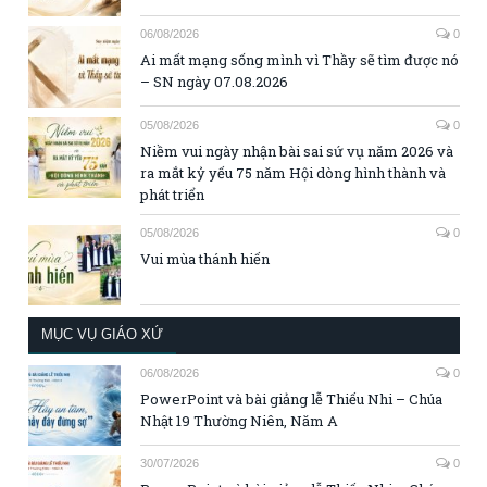
06/08/2026
0
Ai mất mạng sống mình vì Thầy sẽ tìm được nó
– SN ngày 07.08.2026
05/08/2026
0
Niềm vui ngày nhận bài sai sứ vụ năm 2026 và
ra mắt kỷ yếu 75 năm Hội dòng hình thành và
phát triển
05/08/2026
0
Vui mùa thánh hiến
MỤC VỤ GIÁO XỨ
06/08/2026
0
PowerPoint và bài giảng lễ Thiếu Nhi – Chúa
Nhật 19 Thường Niên, Năm A
30/07/2026
0