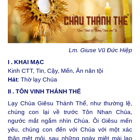
Lm. Giuse Vũ Đức Hiệp
I . KHAI MẠC
Kinh CTT, Tin, Cậy, Mến, Ăn năn tội
Hát
: Thờ lạy Chúa
II . TÔN VINH THÁNH THỂ
Lạy Chúa Giêsu Thánh Thể, như thường lệ,
chúng con lại về trước Tôn Nhan Chúa,
ngước mắt ngắm nhìn Chúa. Ôi Giêsu mến
yêu, chúng con đến với Chúa với một xác
thân mệt mỏi, sau những ngày miệt mài lao