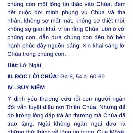
chúng con một lòng tín thác vào Chúa, đem
hết cuộc đời mình phụng vụ Chúa và tha
nhân, không sợ mất mát, không sợ thiệt thòi,
không sợ gian khổ, vì tin rằng Chúa luôn ở với
chúng con, dẫn đưa chúng con đến bờ bến
hạnh phúc đầy nguồn sáng. Xin khai sáng lời
Chúa trong chúng con.
Hát
: Lời Ngài
III. ĐỌC LỜI CHÚA:
Ga 6, 54 a. 60-69
IV . SUY NIỆM
Ý định yêu thương cứu rỗi con người ngàn
đời vẫn tuyệt diệu nơi Thiên Chúa. Nhưng để
đo lường lòng đáp trả ân thương mà Chúa đã
trao tặng, Ngài không ngần ngại đưa ra
những thử thách về lòng tín trung. Qua Môsê,