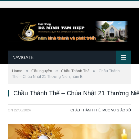
NAVIGATE
»
»
»
Home
Cầu nguyện
Chầu Thánh Thể
Chầu Thánh
Thể – Chúa Nhật 21 Thường Niên, năm B
Chầu Thánh Thể – Chúa Nhật 21 Thường Ni
ON
22/08/2024
CHẦU THÁNH THỂ
,
MỤC VỤ GIÁO XỨ