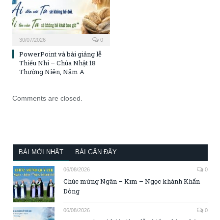
30/07/2026
0
PowerPoint và bài giảng lễ
Thiếu Nhi – Chúa Nhật 18
Thường Niên, Năm A
Comments are closed.
BÀI MỚI NHẤT
BÀI GẦN ĐÂY
06/08/2026
0
Chúc mừng Ngân – Kim – Ngọc khánh Khấn
Dòng
06/08/2026
0