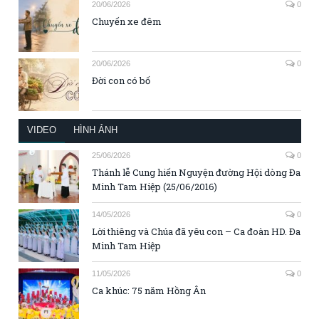
20/06/2026
0
Chuyến xe đêm
20/06/2026
0
Đời con có bố
VIDEO
HÌNH ẢNH
25/06/2026
0
Thánh lễ Cung hiến Nguyện đường Hội dòng Đa
Minh Tam Hiệp (25/06/2016)
14/05/2026
0
Lời thiêng và Chúa đã yêu con – Ca đoàn HD. Đa
Minh Tam Hiệp
11/05/2026
0
Ca khúc: 75 năm Hồng Ân