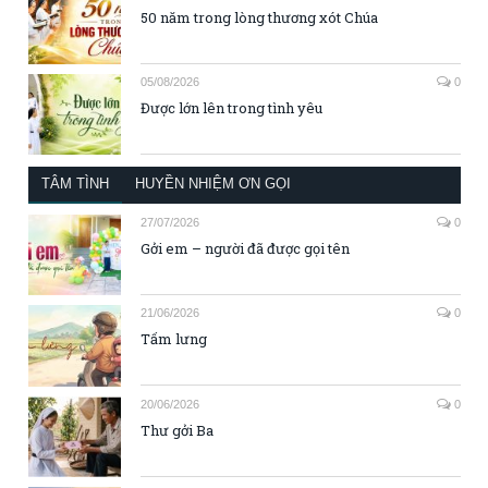
50 năm trong lòng thương xót Chúa
05/08/2026
0
Được lớn lên trong tình yêu
TÂM TÌNH
HUYỀN NHIỆM ƠN GỌI
27/07/2026
0
Gởi em – người đã được gọi tên
21/06/2026
0
Tấm lưng
20/06/2026
0
Thư gởi Ba