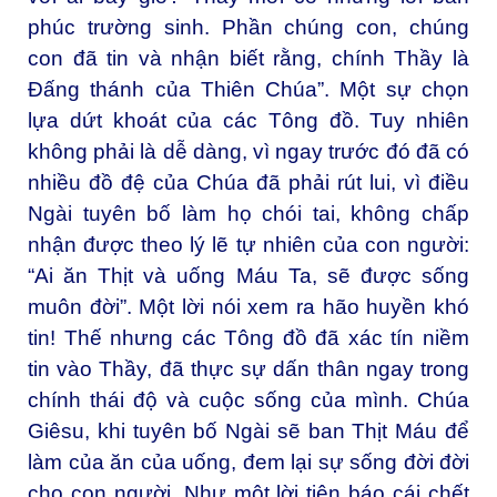
phúc trường sinh. Phần chúng con, chúng
con đã tin và nhận biết rằng, chính Thầy là
Đấng thánh của Thiên Chúa”. Một sự chọn
lựa dứt khoát của các Tông đồ. Tuy nhiên
không phải là dễ dàng, vì ngay trước đó đã có
nhiều đồ đệ của Chúa đã phải rút lui, vì điều
Ngài tuyên bố làm họ chói tai, không chấp
nhận được theo lý lẽ tự nhiên của con người:
“Ai ăn Thịt và uống Máu Ta, sẽ được sống
muôn đời”. Một lời nói xem ra hão huyền khó
tin! Thế nhưng các Tông đồ đã xác tín niềm
tin vào Thầy, đã thực sự dấn thân ngay trong
chính thái độ và cuộc sống của mình. Chúa
Giêsu, khi tuyên bố Ngài sẽ ban Thịt Máu để
làm của ăn của uống, đem lại sự sống đời đời
cho con người. Như một lời tiên báo cái chết