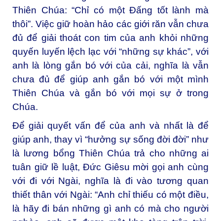
Thiên Chúa: “Chỉ có một Đấng tốt lành mà
thôi”. Việc giữ hoàn hảo các giới răn vẫn chưa
đủ để giải thoát con tim của anh khỏi những
quyến luyến lệch lạc với “những sự khác”, với
anh là lòng gắn bó với của cải, nghĩa là vẫn
chưa đủ để giúp anh gắn bó với một mình
Thiên Chúa và gắn bó với mọi sự ở trong
Chúa.
Để giải quyết vấn để của anh và nhất là để
giúp anh, thay vì “hưởng sự sống đời đời” như
là lương bổng Thiên Chúa trả cho những ai
tuân giữ lề luật, Đức Giêsu mời gọi anh cùng
với đi với Ngài, nghĩa là đi vào tương quan
thiết thân với Ngài: “Anh chỉ thiếu có một điều,
là hãy đi bán những gì anh có mà cho người