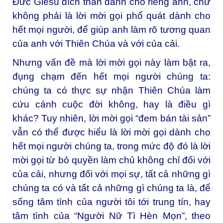
Đức Giêsu đích thân dành cho riêng anh, chứ
không phải là lời mời gọi phổ quát dành cho
hết mọi người, để giúp anh làm rõ tương quan
của anh với Thiên Chúa và với của cải.
Nhưng vấn đề mà lời mời gọi này làm bật ra,
đụng chạm đến hết mọi người chúng ta:
chúng ta có thực sự nhận Thiên Chúa làm
cứu cánh cuộc đời không, hay là điều gì
khác? Tuy nhiên, lời mời gọi “đem bán tài sản”
vẫn có thể được hiểu là lời mời gọi dành cho
hết mọi người chúng ta, trong mức độ đó là lời
mời gọi từ bỏ quyền làm chủ không chỉ đối với
của cải, nhưng đối với mọi sự, tất cả những gì
chúng ta có và tất cả những gì chúng ta là, để
sống tâm tình của người tôi tới trung tín, hay
tâm tình của “Người Nữ Tì Hèn Mọn”, theo