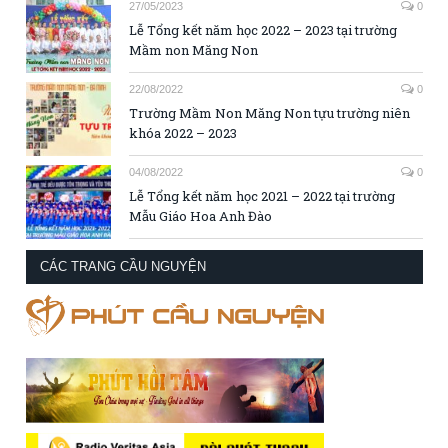
27/05/2023
0
Lễ Tổng kết năm học 2022 – 2023 tại trường
Mầm non Măng Non
22/08/2022
0
Trường Mầm Non Măng Non tựu trường niên
khóa 2022 – 2023
04/08/2022
0
Lễ Tổng kết năm học 2021 – 2022 tại trường
Mẫu Giáo Hoa Anh Đào
CÁC TRANG CẦU NGUYỆN