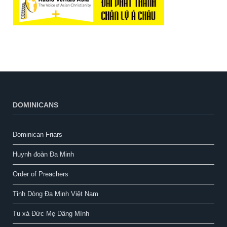
DOMINICANS
Dominican Friars
Huynh đoàn Đa Minh
Order of Preachers
Tỉnh Dòng Đa Minh Việt Nam
Tu xá Đức Mẹ Dâng Mình