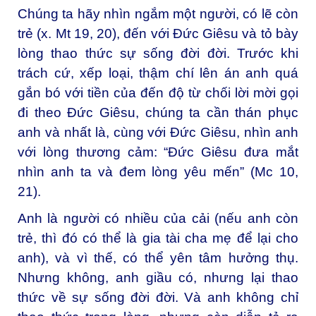
Chúng ta hãy nhìn ngắm một người, có lẽ còn
trẻ (x. Mt 19, 20), đến với Đức Giêsu và tỏ bày
lòng thao thức sự sống đời đời. Trước khi
trách cứ, xếp loại, thậm chí lên án anh quá
gắn bó với tiền của đến độ từ chối lời mời gọi
đi theo Đức Giêsu, chúng ta cần thán phục
anh và nhất là, cùng với Đức Giêsu, nhìn anh
với lòng thương cảm: “Đức Giêsu đưa mắt
nhìn anh ta và đem lòng yêu mến” (Mc 10,
21).
Anh là người có nhiều của cải (nếu anh còn
trẻ, thì đó có thể là gia tài cha mẹ để lại cho
anh), và vì thế, có thể yên tâm hưởng thụ.
Nhưng không, anh giầu có, nhưng lại thao
thức về sự sống đời đời. Và anh không chỉ