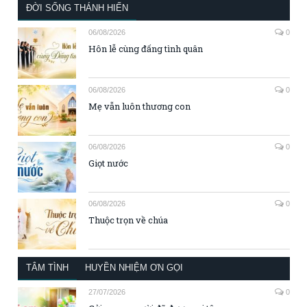
ĐỜI SỐNG THÁNH HIẾN
06/08/2026
0
Hôn lễ cùng đấng tình quân
06/08/2026
0
Mẹ vẫn luôn thương con
06/08/2026
0
Giọt nước
06/08/2026
0
Thuộc trọn về chúa
TÂM TÌNH
HUYỀN NHIỆM ƠN GỌI
27/07/2026
0