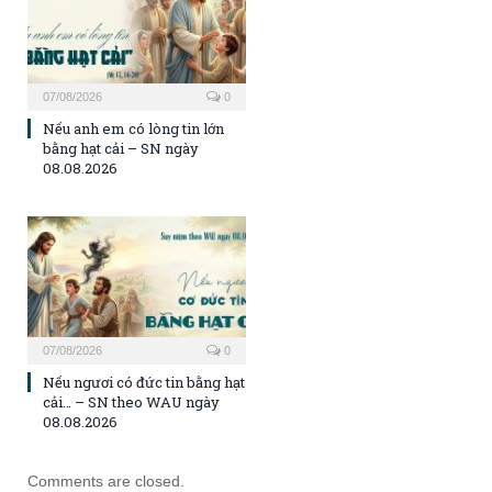
07/08/2026
0
Nếu anh em có lòng tin lớn
bằng hạt cải – SN ngày
08.08.2026
07/08/2026
0
Nếu ngươi có đức tin bằng hạt
cải… – SN theo WAU ngày
08.08.2026
Comments are closed.