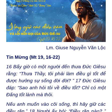
Lm. Giuse Nguyễn Văn Lộc
Tin Mừng
(Mt 19, 16-22)
16
Bấy giờ có một người đến thưa Đức Giêsu
rằng: “Thưa Thầy, tôi phải làm điều gì tốt để
được hưởng sự sống đời đời? ”
17
Đức Giêsu
đáp: “Sao anh hỏi tôi về điều tốt? Chỉ có một
Đấng tốt lành mà thôi.
Nếu anh muốn vào cõi sống, thì hãy giữ các
điều răn.”
18
Người ấy hỏi: “Điều răn nào? ”