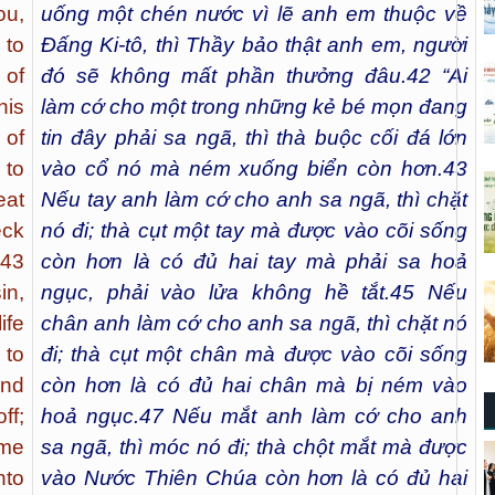
ou,
uống một chén nước vì lẽ anh em thuộc về
 to
Đấng Ki-tô, thì Thầy bảo thật anh em, người
 of
đó sẽ không mất phần thưởng đâu.
42
“Ai
his
làm cớ cho một trong những kẻ bé mọn đang
 of
tin đây phải sa ngã, thì thà buộc cối đá lớn
 to
vào cổ nó mà ném xuống biển còn hơn.
43
eat
Nếu tay anh làm cớ cho anh sa ngã, thì chặt
eck
nó đi; thà cụt một tay mà được vào cõi sống
 43
còn hơn là có đủ hai tay mà phải sa hoả
in,
ngục, phải vào lửa không hề tắt.
45
Nếu
life
chân anh làm cớ cho anh sa ngã, thì chặt nó
 to
đi; thà cụt một chân mà được vào cõi sống
And
còn hơn là có đủ hai chân mà bị ném vào
ff;
hoả ngục.
47
Nếu mắt anh làm cớ cho anh
ame
sa ngã, thì móc nó đi; thà chột mắt mà được
nto
vào Nước Thiên Chúa còn hơn là có đủ hai