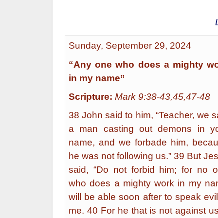
Sunday, September 29, 2024
“Any one who does a mighty w
in my name”
Scripture:
Mark 9:38-43,45,47-48
38 John said to him, “Teacher, we 
a man casting out demons in y
name, and we forbade him, beca
he was not following us.” 39 But Je
said, “Do not forbid him; for no 
who does a mighty work in my n
will be able soon after to speak evil
me. 40 For he that is not against us