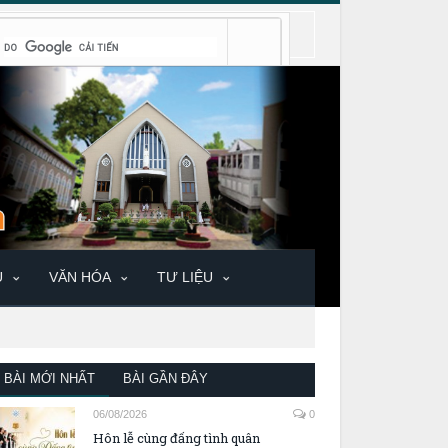
U
VĂN HÓA
TƯ LIỆU
BÀI MỚI NHẤT
BÀI GẦN ĐÂY
06/08/2026
0
Hôn lễ cùng đấng tình quân