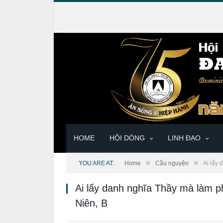
HOME
HỘI DÒNG
LINH ĐẠO
»
»
YOU ARE AT:
Home
Cầu nguyện
Ai lấy
Ai lấy danh nghĩa Thầy mà làm 
Niên, B