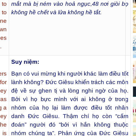
 to
mắt mà bị ném vào hoả ngục,
48
nơi giòi bọ
 to
không hề chết và lửa không hề tắt.
one
own
oes
.
Suy niệm:
ers
Bạn có vui mừng khi người khác làm điều tốt
for
lành không? Đức Giêsu khiển trách các môn
hey
đệ về sự ghen tị và lòng nghi ngờ của họ.
was
Bởi vì họ bực mình với ai không ở trong
g a
nhóm của họ lại làm được điều tốt nhân
hey
danh Đức Giêsu. Thậm chí họ còn “cấm
 he
đoán” người đó “bởi vì hắn không thuộc
 is
nhóm chúng ta”. Phản ứng của Đức Giêsu