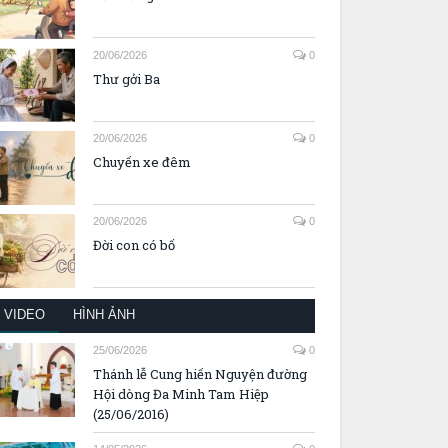
20/06/2026
0
Thư gởi Ba
20/06/2026
0
Chuyến xe đêm
20/06/2026
0
Đời con có bố
VIDEO
HÌNH ẢNH
25/06/2026
0
Thánh lễ Cung hiến Nguyện đường
Hội dòng Đa Minh Tam Hiệp
(25/06/2016)