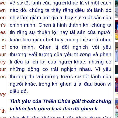
 we
về sự tốt lành của người khác là vì một cách
own
nào đó, chúng ta thấy rằng điều tốt lành đó
hen
như làm giảm bớt giá trị hay sự xuất sắc của
n’s
chính mình. Ghen tị hình thành khi chúng ta
hes
tin rằng sự thuận lợi hay tài sản của người
 is
khác làm giảm bớt hay mang lại sự ô nhục
 of
cho mình. Ghen tị đối nghịch với yêu
our
thương. Đối tượng của yêu thương và ghen
ary
tị đều là ích lợi của người khác, nhưng có
our
những động cơ trái nghịch nhau. Vì yêu
ves
thương thì vui mừng trước sự tốt lành của
người khác, trong khi ghen tị lại đau buồn vì
điều đó.
nvy
Tình yêu của Thiên Chúa giải thoát chúng
ta khỏi tính ghen tị và thái độ ghen tị
ith