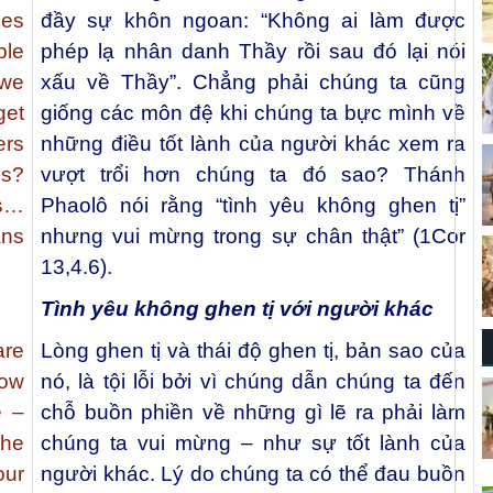
oes
đầy sự khôn ngoan: “Không ai làm được
ble
phép lạ nhân danh Thầy rồi sau đó lại nói
 we
xấu về Thầy”. Chẳng phải chúng ta cũng
get
giống các môn đệ khi chúng ta bực mình về
ers
những điều tốt lành của người khác xem ra
us?
vượt trổi hơn chúng ta đó sao? Thánh
us…
Phaolô nói rằng “tình yêu không ghen tị”
ans
nhưng vui mừng trong sự chân thật” (1Cor
13,4.6).
Tình yêu không ghen tị với người khác
are
Lòng ghen tị và thái độ ghen tị, bản sao của
row
nó, là tội lỗi bởi vì chúng dẫn chúng ta đến
e –
chỗ buồn phiền về những gì lẽ ra phải làm
The
chúng ta vui mừng – như sự tốt lành của
ur
người khác. Lý do chúng ta có thể đau buồn