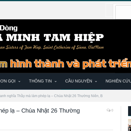
ƠN GỌI
THÔNG TIN
CẦU NGUYỆN
NGHIÊN CỨ
 danh nghĩa Thầy mà làm phép lạ – Chúa Nhật 26 Thường Niên, B
phép lạ – Chúa Nhật 26 Thường
0