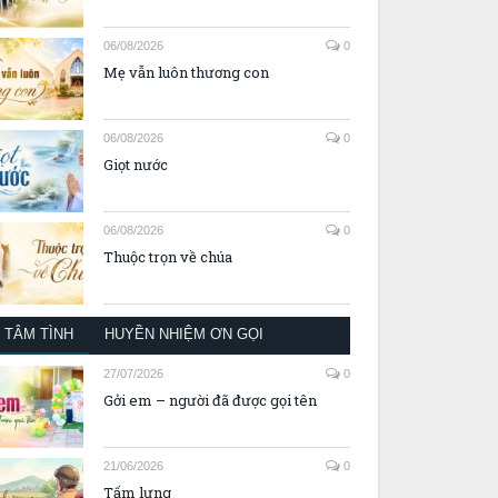
06/08/2026
0
Mẹ vẫn luôn thương con
06/08/2026
0
Giọt nước
06/08/2026
0
Thuộc trọn về chúa
TÂM TÌNH
HUYỀN NHIỆM ƠN GỌI
27/07/2026
0
Gởi em – người đã được gọi tên
21/06/2026
0
Tấm lưng