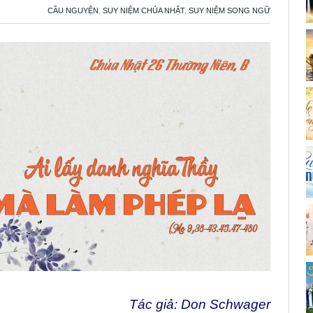
CẦU NGUYỆN
,
SUY NIỆM CHÚA NHẬT
,
SUY NIỆM SONG NGỮ
Tác giả: Don Schwager