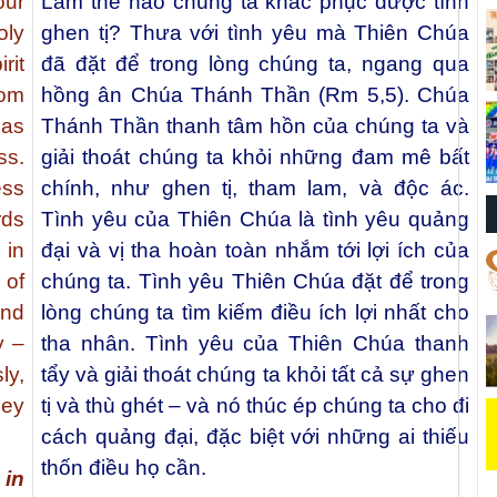
our
Làm thế nào chúng ta khắc phục được tính
oly
ghen tị? Thưa với tình yêu mà Thiên Chúa
rit
đã đặt để trong lòng chúng ta, ngang qua
rom
hồng ân Chúa Thánh Thần (Rm 5,5). Chúa
 as
Thánh Thần thanh tâm hồn của chúng ta và
ss.
giải thoát chúng ta khỏi những đam mê bất
ess
chính, như ghen tị, tham lam, và độc ác.
rds
Tình yêu của Thiên Chúa là tình yêu quảng
 in
đại và vị tha hoàn toàn nhắm tới lợi ích của
 of
chúng ta. Tình yêu Thiên Chúa đặt để trong
and
lòng chúng ta tìm kiếm điều ích lợi nhất cho
y –
tha nhân. Tình yêu của Thiên Chúa thanh
ly,
tẩy và giải thoát chúng ta khỏi tất cả sự ghen
hey
tị và thù ghét – và nó thúc ép chúng ta cho đi
cách quảng đại, đặc biệt với những ai thiếu
thốn điều họ cần.
 in