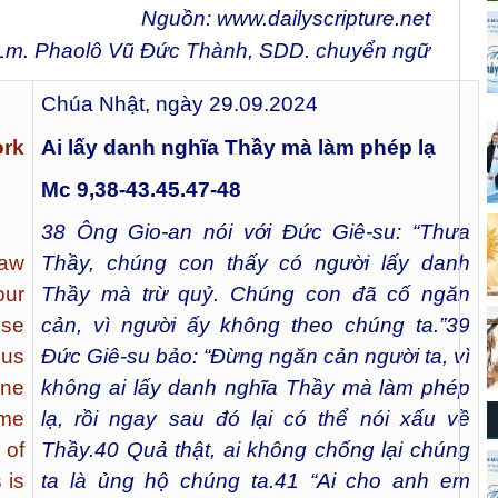
Nguồn:
www.dailyscripture.net
Lm. Phaolô Vũ Đức Thành, SDD. chuyển ngữ
Chúa Nhật, ngày 29.09.2024
ork
Ai lấy danh nghĩa Thầy mà làm phép lạ
Mc 9,38-43.45.47-48
38
Ông Gio-an nói với Đức Giê-su: “Thưa
saw
Thầy, chúng con thấy có người lấy danh
our
Thầy mà trừ quỷ. Chúng con đã cố ngăn
use
cản, vì người ấy không theo chúng ta.”
39
sus
Đức Giê-su bảo: “Đừng ngăn cản người ta, vì
one
không ai lấy danh nghĩa Thầy mà làm phép
ame
lạ, rồi ngay sau đó lại có thể nói xấu về
 of
Thầy.
40
Quả thật, ai không chống lại chúng
 is
ta là ủng hộ chúng ta.
41
“Ai cho anh em