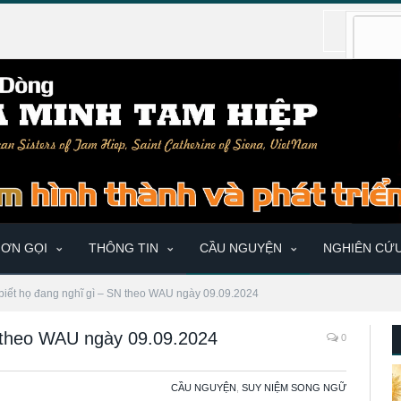
ƠN GỌI
THÔNG TIN
CẦU NGUYỆN
NGHIÊN CỨ
biết họ đang nghĩ gì – SN theo WAU ngày 09.09.2024
N theo WAU ngày 09.09.2024
0
CẦU NGUYỆN
,
SUY NIỆM SONG NGỮ