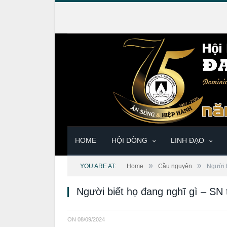
HOME
HỘI DÒNG
LINH ĐẠO
»
»
YOU ARE AT:
Home
Cầu nguyện
Người 
Người biết họ đang nghĩ gì – S
ON
08/09/2024