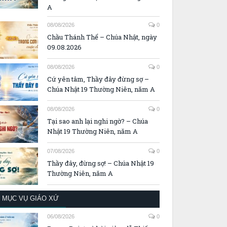
A
08/08/2026
0
Chầu Thánh Thể – Chúa Nhật, ngày
09.08.2026
08/08/2026
0
Cứ yên tâm, Thầy đây đừng sợ –
Chúa Nhật 19 Thường Niên, năm A
08/08/2026
0
Tại sao anh lại nghi ngờ? – Chúa
Nhật 19 Thường Niên, năm A
07/08/2026
0
Thầy đây, đừng sợ! – Chúa Nhật 19
Thường Niên, năm A
MỤC VỤ GIÁO XỨ
06/08/2026
0