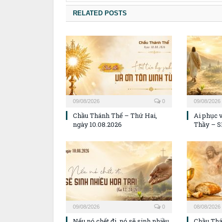
RELATED POSTS
09/08/2026
0
09/08/2026
Chầu Thánh Thể – Thứ Hai,
Ai phục v
ngày 10.08.2026
Thầy – S
09/08/2026
0
08/08/2026
Nếu nó chết đi, nó sẽ sinh nhiều
Chầu Thá