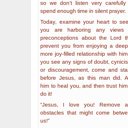
so we don’t listen very carefully
spend enough time in silent prayer.
Today, examine your heart to see
you are harboring any views 
preconceptions about the Lord t
prevent you from enjoying a deep
more joy-filled relationship with him.
you see any signs of doubt, cynici
or discouragement, come and st
before Jesus, as this man did. 
him to heal you, and then trust him
do it!
“Jesus, I love you! Remove a
obstacles that might come betw
us!”