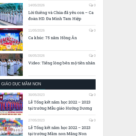
14/05/2026
0
Lời thiêng và Chúa đã yêu con – Ca
đoàn HD. Đa Minh Tam Hiệp
11/05/2026
0
Ca khúc: 75 năm Hồng Ân
06/05/2026
0
Video: Tiếng lòng bên mộ tiền nhân
GIÁO DỤC MẦM NON
30/05/2023
0
Lễ Tổng kết năm học 2022 – 2023
tại trường Mẫu giáo Hướng Dương
27/05/2023
0
Lễ Tổng kết năm học 2022 – 2023
tại trường Mầm non Măng Non