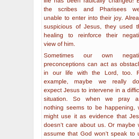
life has been radically changed! 
the scribes and Pharisees we
unable to enter into their joy. Alre
suspicious of Jesus, they used t
healing to reinforce their negat
view of him.
Sometimes our own negati
preconceptions can act as obstac
in our life with the Lord, too. 
example, maybe we really don
expect Jesus to intervene in a diffic
situation. So when we pray a
nothing seems to be happening,
might use it as evidence that Je
doesn’t care about us. Or maybe
assume that God won’t speak to 