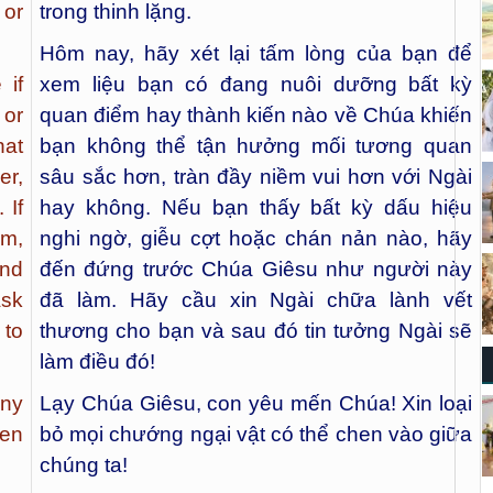
 or
trong thinh lặng.
Hôm nay, hãy xét lại tấm lòng của bạn để
 if
xem liệu bạn có đang nuôi dưỡng bất kỳ
or
quan điểm hay thành kiến ​​nào về Chúa khiến
hat
bạn không thể tận hưởng mối tương quan
er,
sâu sắc hơn, tràn đầy niềm vui hơn với Ngài
 If
hay không. Nếu bạn thấy bất kỳ dấu hiệu
sm,
nghi ngờ, giễu cợt hoặc chán nản nào, hãy
and
đến đứng trước Chúa Giêsu như người này
Ask
đã làm. Hãy cầu xin Ngài chữa lành vết
 to
thương cho bạn và sau đó tin tưởng Ngài sẽ
làm điều đó!
ny
Lạy Chúa Giêsu, con yêu mến Chúa! Xin loại
een
bỏ mọi chướng ngại vật có thể chen vào giữa
chúng ta!