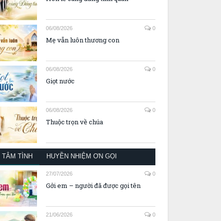
06/08/2026
0
Mẹ vẫn luôn thương con
06/08/2026
0
Giọt nước
06/08/2026
0
Thuộc trọn về chúa
TÂM TÌNH
HUYỀN NHIỆM ƠN GỌI
27/07/2026
0
Gởi em – người đã được gọi tên
21/06/2026
0