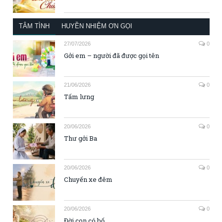
TÂM TÌNH
HUYỀN NHIỆM ƠN GỌI
27/07/2026
0
Gởi em – người đã được gọi tên
21/06/2026
0
Tấm lưng
20/06/2026
0
Thư gởi Ba
20/06/2026
0
Chuyến xe đêm
20/06/2026
0
Đời con có bố