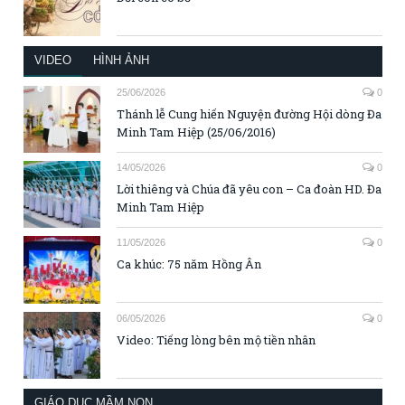
VIDEO
HÌNH ẢNH
25/06/2026
0
Thánh lễ Cung hiến Nguyện đường Hội dòng Đa
Minh Tam Hiệp (25/06/2016)
14/05/2026
0
Lời thiêng và Chúa đã yêu con – Ca đoàn HD. Đa
Minh Tam Hiệp
11/05/2026
0
Ca khúc: 75 năm Hồng Ân
06/05/2026
0
Video: Tiếng lòng bên mộ tiền nhân
GIÁO DỤC MẦM NON