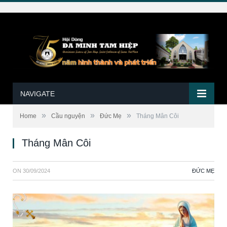
NAVIGATE
»
»
»
Home
Cầu nguyện
Đức Mẹ
Tháng Mân Côi
Tháng Mân Côi
ON
30/09/2024
ĐỨC MẸ