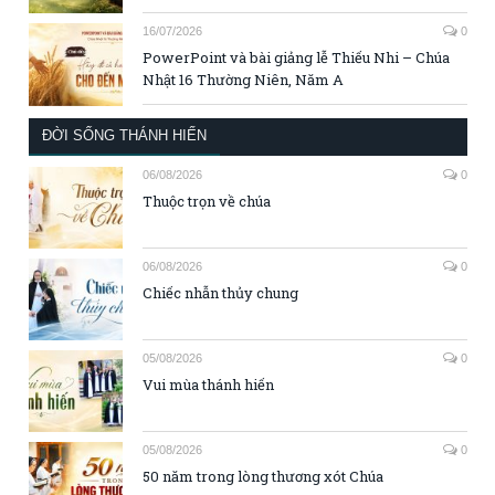
16/07/2026
0
PowerPoint và bài giảng lễ Thiếu Nhi – Chúa
Nhật 16 Thường Niên, Năm A
ĐỜI SỐNG THÁNH HIẾN
06/08/2026
0
Thuộc trọn về chúa
06/08/2026
0
Chiếc nhẫn thủy chung
05/08/2026
0
Vui mùa thánh hiến
05/08/2026
0
50 năm trong lòng thương xót Chúa