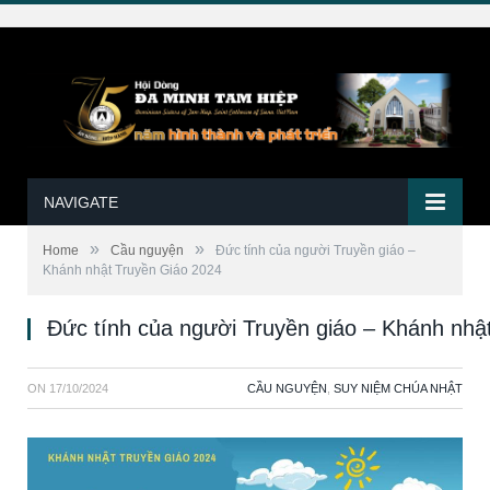
NAVIGATE
»
»
Home
Cầu nguyện
Đức tính của người Truyền giáo –
Khánh nhật Truyền Giáo 2024
Đức tính của người Truyền giáo – Khánh nhậ
ON
17/10/2024
CẦU NGUYỆN
,
SUY NIỆM CHÚA NHẬT