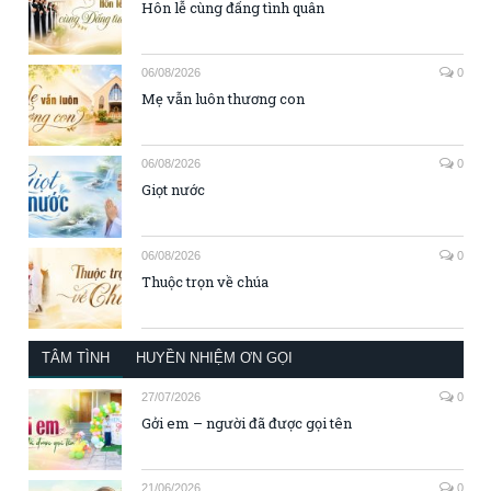
Hôn lễ cùng đấng tình quân
06/08/2026
0
Mẹ vẫn luôn thương con
06/08/2026
0
Giọt nước
06/08/2026
0
Thuộc trọn về chúa
TÂM TÌNH
HUYỀN NHIỆM ƠN GỌI
27/07/2026
0
Gởi em – người đã được gọi tên
21/06/2026
0