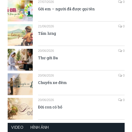
27/07/2026
0
Gởi em – người đã được gọi tên
21/06/2026
0
Tấm lưng
20/06/2026
0
Thư gởi Ba
20/06/2026
0
Chuyến xe đêm
20/06/2026
0
Đời con có bố
VIDEO
HÌNH ẢNH