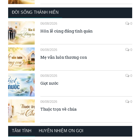
ĐỜI SỐNG THÁNH HIẾN
06/08/2026
0
Hôn lễ cùng đấng tình quân
06/08/2026
0
Mẹ vẫn luôn thương con
06/08/2026
0
Giọt nước
06/08/2026
0
Thuộc trọn về chúa
TÂM TÌNH
HUYỀN NHIỆM ƠN GỌI