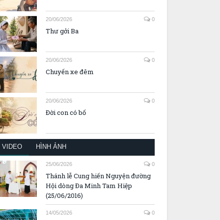
20/06/2026
0
Thư gởi Ba
20/06/2026
0
Chuyến xe đêm
20/06/2026
0
Đời con có bố
VIDEO
HÌNH ẢNH
25/06/2026
0
Thánh lễ Cung hiến Nguyện đường
Hội dòng Đa Minh Tam Hiệp
(25/06/2016)
14/05/2026
0