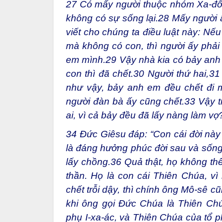
27
Có mấy người thuộc nhóm Xa-đố
không có sự sống lại.
28
Mấy người ấ
viết cho chúng ta điều luật này: Nế
mà không có con, thì người ấy phải
em mình.
29
Vậy nhà kia có bảy anh 
con thì đã chết.
30
Người thứ hai,
31
như vậy, bảy anh em đều chết đi 
người đàn bà ấy cũng chết.
33
Vậy t
ai, vì cả bảy đều đã lấy nàng làm vợ?
34
Đức Giêsu đáp: “Con cái đời này 
là đáng hưởng phúc đời sau và sống 
lấy chồng.
36
Quả thật, họ không thể
thần. Họ là con cái Thiên Chúa, vì 
chết trỗi dậy, thì chính ông Mô-sê c
khi ông gọi Đức Chúa là Thiên Ch
phụ I-xa-ác, và Thiên Chúa của tổ p