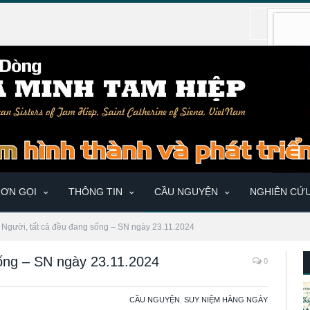
ƠN GỌI
THÔNG TIN
CẦU NGUYỆN
NGHIÊN CỨ
i Người, tất cả đều đang sống – SN ngày 23.11.2024
sống – SN ngày 23.11.2024
0
CẦU NGUYỆN
,
SUY NIỆM HẰNG NGÀY