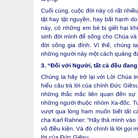
Cuối cùng, cuộc đời này có rất nhiề
tật hay tật nguyền, hay bất hạnh do
này, có những em bé bị giết hại kh
sinh đời mình để sống cho Chúa và 
đời sống gia đình. Vì thế, chúng 
những người này một cách quảng đạ
3. “Đối với Người, tất cả đều đan
Chúng ta hãy trở lại với Lời Chúa 
hiểu câu trà lời của chính Đức Giês
những thắc mắc liên quan đến sự 
những người thuộc nhóm Xa-đốc. Tuy
vượt qua lòng ham muốn biết tất c
cha Karl Rahner: “Hãy thả mình vào
vô điều kiện. Và đó chính là lời gọi
lời của Đức Giêsu.