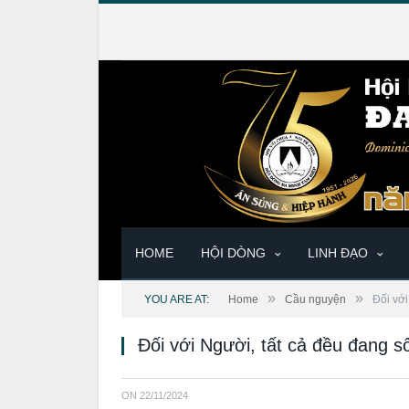
HOME
HỘI DÒNG
LINH ĐẠO
»
»
YOU ARE AT:
Home
Cầu nguyện
Đối vớ
Đối với Người, tất cả đều đang 
ON
22/11/2024