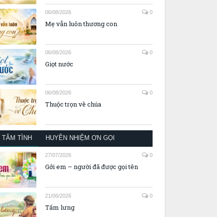
06/08/2026
0
Mẹ vẫn luôn thương con
06/08/2026
0
Giọt nước
06/08/2026
0
Thuộc trọn về chúa
TÂM TÌNH
HUYỀN NHIỆM ƠN GỌI
27/07/2026
0
Gởi em – người đã được gọi tên
21/06/2026
0
Tấm lưng