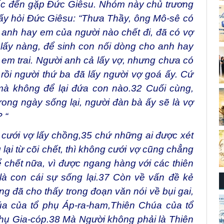
c đến gặp Đức Giêsu. Nhóm này chủ trương
y hỏi Đức Giêsu: “Thưa Thầy, ông Mô-sê có
u anh hay em của người nào chết đi, đã có vợ
 lấy nàng, để sinh con nối dòng cho anh hay
em trai. Người anh cả lấy vợ, nhưng chưa có
rồi người thứ ba đã lấy người vợ goá ấy. Cứ
mà không để lại đứa con nào.
32
Cuối cùng,
rong ngày sống lại, người đàn bà ấy sẽ là vợ
 “
cưới vợ lấy chồng,
35
chứ những ai được xét
lại từ cõi chết, thì không cưới vợ cũng chẳng
 chết nữa, vì được ngang hàng với các thiên
là con cái sự sống lại.
37
Còn về vấn đề kẻ
ũng đã cho thấy trong đoạn văn nói về bụi gai,
úa của tổ phụ Áp-ra-ham,Thiên Chúa của tổ
hụ Gia-cóp.
38
Mà Người không phải là Thiên