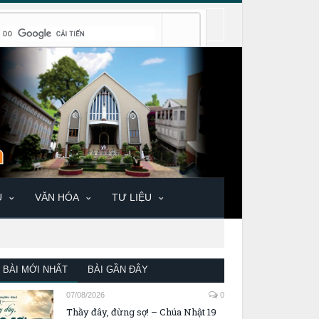
U
VĂN HÓA
TƯ LIỆU
BÀI MỚI NHẤT
BÀI GẦN ĐÂY
07/08/2026
0
Thầy đây, đừng sợ! – Chúa Nhật 19