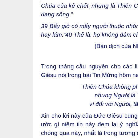
Chúa của kẻ chết, nhưng là Thiên Ch
đang sống.”
39
Bấy giờ có mấy người thuộc nhóm 
hay lắm.”
40
Thế là, họ không dám ch
(Bản dịch của 
Trong tháng cầu nguyện cho các lin
Giêsu nói trong bài Tin Mừng hôm n
Thiên Chúa không phả
nhưng Người là 
vì đối với Người, 
Xin cho lời này của Đức Giêsu cũng 
ước gì niềm tin này đem lại ý ngh
chóng qua này, nhất là trong tương 