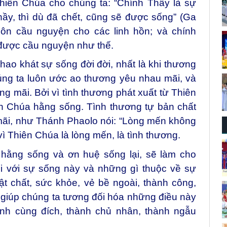
hiên Chúa cho chúng ta: “Chính Thầy là sự
Thầy, thì dù đã chết, cũng sẽ được sống” (Ga
luôn cầu nguyện cho các linh hồn; và chính
 được cầu nguyện như thế.
hao khát sự sống đời đời, nhất là khi thương
úng ta luôn ước ao thương yêu nhau mãi, và
ng mãi. Bởi vì tình thương phát xuất từ Thiên
 Chúa hằng sống. Tình thương tự bản chất
 mãi, như Thánh Phaolo nói: “Lòng mến không
vì Thiên Chúa là lòng mến, là tình thương.
 hằng sống và ơn huệ sống lại, sẽ làm cho
i với sự sống này và những gì thuộc về sự
vật chất, sức khỏe, vẻ bề ngoài, thành công,
 giúp chúng ta tương đối hóa những điều này
nh cùng đích, thành chủ nhân, thành ngẫu