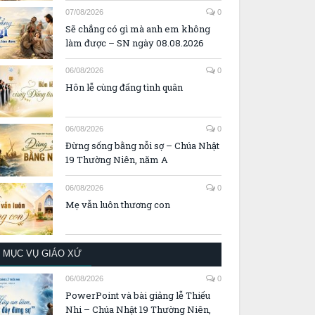
07/08/2026
0
Sẽ chẳng có gì mà anh em không
làm được – SN ngày 08.08.2026
06/08/2026
0
Hôn lễ cùng đấng tình quân
06/08/2026
0
Đừng sống bằng nỗi sợ – Chúa Nhật
19 Thường Niên, năm A
06/08/2026
0
Mẹ vẫn luôn thương con
MỤC VỤ GIÁO XỨ
06/08/2026
0
PowerPoint và bài giảng lễ Thiếu
Nhi – Chúa Nhật 19 Thường Niên,