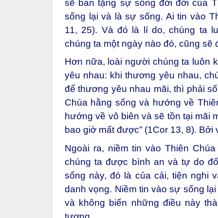
sẽ ban tặng sự sống đời đời của T
sống lại và là sự sống. Ai tin vào 
11, 25). Và đó là lí do, chúng ta 
chúng ta một ngày nào đó, cũng sẽ
Hơn nữa, loài người chúng ta luôn k
yêu nhau: khi thương yêu nhau, ch
để thương yêu nhau mãi, thì phải số
Chúa hằng sống và hướng về Thiên
hướng về vô biên và sẽ tồn tại mãi
bao giờ mất được” (1Cor 13, 8). Bởi 
Ngoài ra, niềm tin vào Thiên Chúa
chúng ta được bình an và tự do đố
sống này, đó là của cải, tiện nghi 
danh vọng. Niềm tin vào sự sống lại
và không biến những điều này thà
tượng.