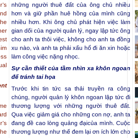
r’s
những người thuê đất của ông chủ nhiều
and
hơn và giữ phần huê hồng của mình cũng
the
nhiều hơn. Khi ông chủ phát hiện việc làm
er
gian dối của người quản lý, ngay lập tức ông
est
cho anh ta thôi việc, không cho anh ta đồng
him
xu nào, và anh ta phải xấu hổ đi ăn xin hoặc
ess
làm công việc nặng nhọc.
ual
Sự cần thiết của tầm nhìn xa khôn ngoan
để tránh tai họa
nt
Trước khi tin tức sa thải truyền ra công
chúng, người quản lý khôn ngoan lập tức đi
ame
thương lượng với những người thuê đất.
ard
Qua việc giảm giá cho những con nợ, anh ta
r’s
đang đề cao lòng quảng đạicủa mình. Cuộc
 he
thương lượng như thế đem lại ơn ích lớn cho