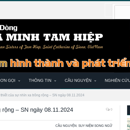
ƠN GỌI
THÔNG TIN
CẦU NGUYỆN
NGHIÊN CỨ
thiết của sự nhìn xa trông rộng – SN ngày 08.11.2024
ng rộng – SN ngày 08.11.2024
0
CẦU NGUYỆN
,
SUY NIỆM SONG NGỮ