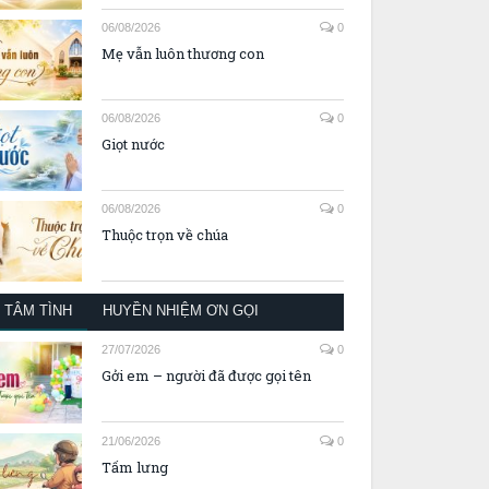
06/08/2026
0
Mẹ vẫn luôn thương con
06/08/2026
0
Giọt nước
06/08/2026
0
Thuộc trọn về chúa
TÂM TÌNH
HUYỀN NHIỆM ƠN GỌI
27/07/2026
0
Gởi em – người đã được gọi tên
21/06/2026
0
Tấm lưng