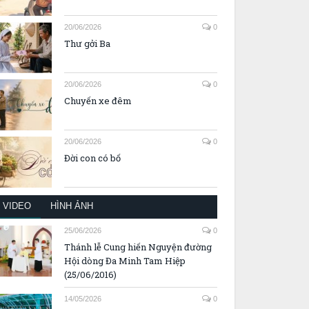
20/06/2026
0
Thư gởi Ba
20/06/2026
0
Chuyến xe đêm
20/06/2026
0
Đời con có bố
VIDEO
HÌNH ẢNH
25/06/2026
0
Thánh lễ Cung hiến Nguyện đường
Hội dòng Đa Minh Tam Hiệp
(25/06/2016)
14/05/2026
0