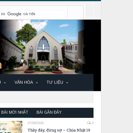
U
VĂN HÓA
TƯ LIỆU
BÀI MỚI NHẤT
BÀI GẦN ĐÂY
07/08/2026
0
Thầy đây, đừng sợ! – Chúa Nhật 19