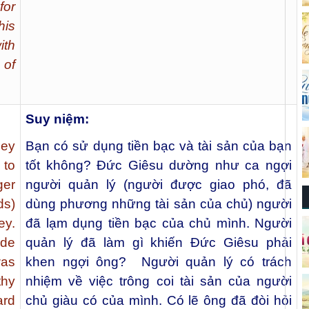
for
his
ith
 of
Suy niệm:
ney
Bạn có sử dụng tiền bạc và tài sản của bạn
 to
tốt không? Đức Giêsu dường như ca ngợi
er
người quản lý (người được giao phó, đã
ds)
dùng phương những tài sản của chủ) người
ey.
đã lạm dụng tiền bạc của chủ mình. Người
ade
quản lý đã làm gì khiến Đức Giêsu phải
was
khen ngợi ông? Người quản lý có trách
thy
nhiệm về việc trông coi tài sản của người
ard
chủ giàu có của mình. Có lẽ ông đã đòi hỏi