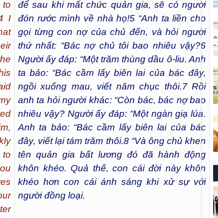
 to
để sau khi mất chức quản gia, sẽ có người
4 I
đón rước mình về nhà họ!
5
“Anh ta liền cho
hat
gọi từng con nợ của chủ đến, và hỏi người
eir
thứ nhất: “Bác nợ chủ tôi bao nhiêu vậy?
6
the
Người ấy đáp: “Một trăm thùng dầu ô-liu. Anh
his
ta bảo: “Bác cầm lấy biên lai của bác đây,
aid
ngồi xuống mau, viết năm chục thôi.
7
Rồi
 my
anh ta hỏi người khác: “Còn bác, bác nợ bao
red
nhiêu vậy? Người ấy đáp: “Một ngàn giạ lúa.
im,
Anh ta bảo: “Bác cầm lấy biên lai của bác
kly
đây, viết lại tám trăm thôi.
8
“Và ông chủ khen
 to
tên quản gia bất lương đó đã hành động
ou
khôn khéo. Quả thế, con cái đời này khôn
res
khéo hơn con cái ánh sáng khi xử sự với
our
người đồng loại
.
ter