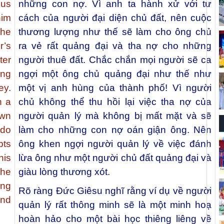
ous
những con nợ. Vì anh ta hành xử với tư
him
cách của người đại diện chủ đất, nên cuộc
the
thương lượng như thế sẽ làm cho ông chủ
r’s
ra vẻ rất quảng đại và tha nợ cho những
ter
người thuê đất. Chắc chắn mọi người sẽ ca
ing
ngợi một ông chủ quảng đại như thế như
ey.
một vị anh hùng của thành phố! Vì người
h a
chủ không thể thu hồi lại việc tha nợ của
own
người quản lý mà không bị mất mặt và sẽ
ndo
làm cho những con nợ oán giận ông. Nên
bts
ông khen ngợi người quản lý về việc đánh
his
lừa ông như một người chủ đất quảng đại và
the
giàu lòng thương xót.
ing
Rõ ràng Đức Giêsu nghĩ rằng ví dụ về người
nd
quản lý rất thông minh sẽ là một minh hoạ
hoàn hảo cho một bài học thiêng liêng về