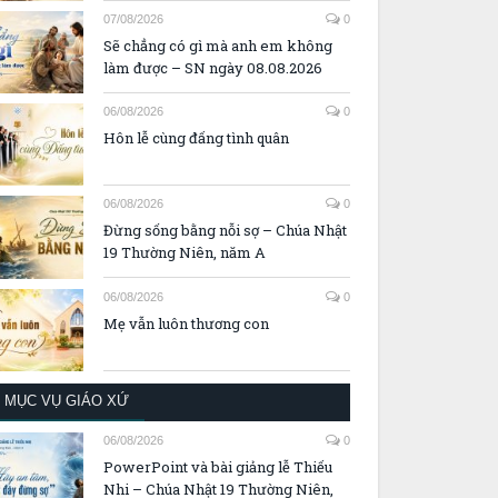
07/08/2026
0
Sẽ chẳng có gì mà anh em không
làm được – SN ngày 08.08.2026
06/08/2026
0
Hôn lễ cùng đấng tình quân
06/08/2026
0
Đừng sống bằng nỗi sợ – Chúa Nhật
19 Thường Niên, năm A
06/08/2026
0
Mẹ vẫn luôn thương con
MỤC VỤ GIÁO XỨ
06/08/2026
0
PowerPoint và bài giảng lễ Thiếu
Nhi – Chúa Nhật 19 Thường Niên,