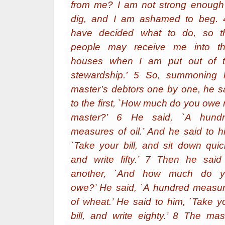
from me? I am not strong enough
dig, and I am ashamed to beg. 
have decided what to do, so t
people may receive me into th
houses when I am put out of 
stewardship.’ 5 So, summoning 
master’s debtors one by one, he s
to the first, `How much do you owe
master?’ 6 He said, `A hund
measures of oil.’ And he said to h
`Take your bill, and sit down quic
and write fifty.’ 7 Then he said
another, `And how much do y
owe?’ He said, `A hundred measu
of wheat.’ He said to him, `Take y
bill, and write eighty.’ 8 The mas