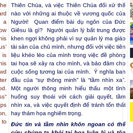
the
Thiên Chúa, và việc Thiên Chúa đối xử thế
ard
nào với những ai thuộc về vương quốc của
r a
Người! Quan điểm bài dụ ngôn của Đức
how
Giêsu là gì? Người quản lý bất trung được
his
khen ngợi không phải vì sự quản lý ma giáo
us’
tài sản của chủ mình, nhưng đối với việc tiên
 is
liệu khéo léo của mình trong việc đề phòng
his
tai họa sẽ xảy ra cho mình, và bảo đảm cho
ewd
cuộc sống tương lai của mình. Ý nghĩa ban
ter
đầu của “sự thông minh” là “tầm nhìn xa”.
od.
Một người thông minh hiểu thấu một tình
ss”
huống suy thoái với cách giải quyết, tầm
sps
nhìn xa, và việc quyết định để tránh tổn thất
on,
hay thảm họa nghiêm trọng.
 to
Đức tin và tầm nhìn khôn ngoan có thể
cứu chúng ta khỏi tai họa luân lý và tôn