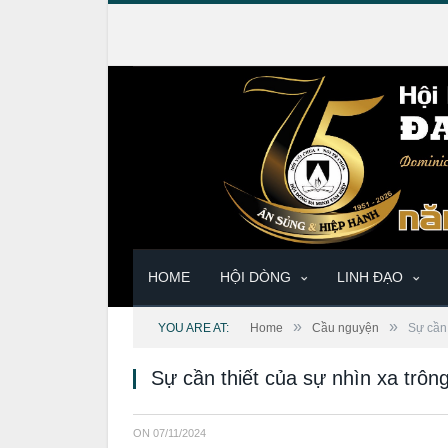
HOME
HỘI DÒNG
LINH ĐẠO
»
»
YOU ARE AT:
Home
Cầu nguyện
Sự cần 
Sự cần thiết của sự nhìn xa trô
ON
07/11/2024