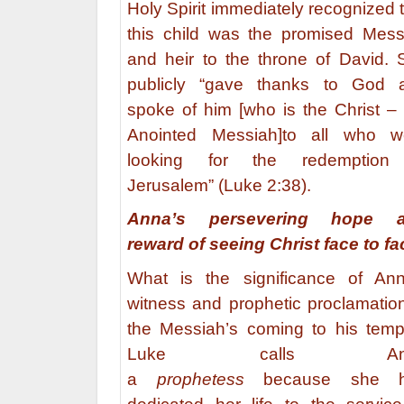
Holy Spirit immediately recognized 
this child was the promised Mess
and heir to the throne of David. 
publicly “gave thanks to God 
spoke of him [who is the Christ – 
Anointed Messiah]to all who w
looking for the redemption
Jerusalem” (Luke 2:38).
Anna’s persevering hope 
reward of seeing Christ face to fa
What is the significance of Ann
witness and prophetic proclamation
the Messiah’s coming to his temp
Luke calls An
a
prophetess
because she h