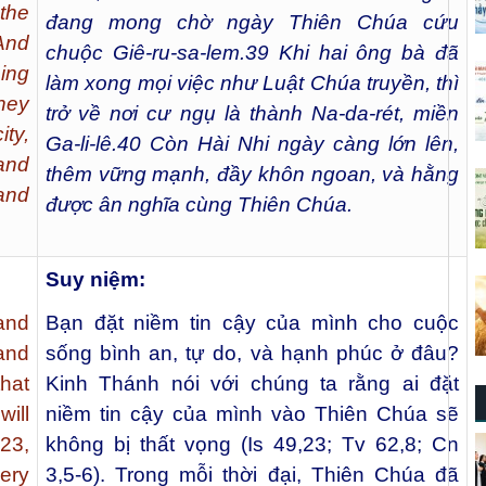
the
đang mong chờ ngày Thiên Chúa cứu
And
chuộc Giê-ru-sa-lem.
39
Khi hai ông bà đã
ing
làm xong mọi việc như Luật Chúa truyền, thì
they
trở về nơi cư ngụ là thành Na-da-rét, miền
ity,
Ga-li-lê.
40
Còn Hài Nhi ngày càng lớn lên,
and
thêm vững mạnh, đầy khôn ngoan, và hằng
 and
được ân nghĩa cùng Thiên Chúa.
Suy niệm:
and
Bạn đặt niềm tin cậy của mình cho cuộc
and
sống bình an, tự do, và hạnh phúc ở đâu?
hat
Kinh Thánh nói với chúng ta rằng ai đặt
will
niềm tin cậy của mình vào Thiên Chúa sẽ
23,
không bị thất vọng (Is 49,23; Tv 62,8; Cn
ery
3,5-6). Trong mỗi thời đại, Thiên Chúa đã