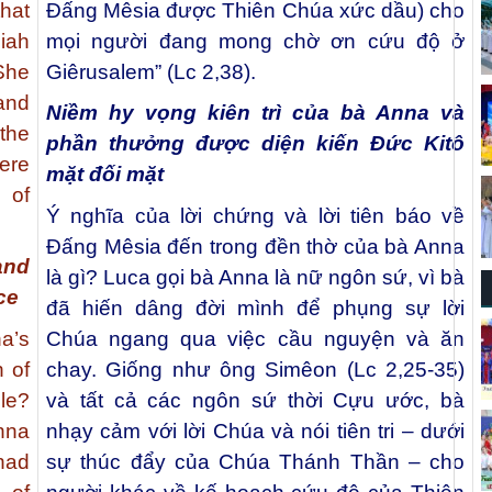
that
Đấng Mêsia được Thiên Chúa xức dầu) cho
iah
mọi người đang mong chờ ơn cứu độ ở
She
Giêrusalem” (Lc 2,38).
and
Niềm hy vọng kiên trì của bà Anna và
the
phần thưởng được diện kiến Đức Kitô
ere
mặt đối mặt
 of
Ý nghĩa của lời chứng và lời tiên báo về
Đấng Mêsia đến trong đền thờ của bà Anna
and
là gì? Luca gọi bà Anna là nữ ngôn sứ, vì bà
ce
đã hiến dâng đời mình để phụng sự lời
a’s
Chúa ngang qua việc cầu nguyện và ăn
 of
chay. Giống như ông Simêon (Lc 2,25-35)
le?
và tất cả các ngôn sứ thời Cựu ước, bà
na
nhạy cảm với lời Chúa và nói tiên tri – dưới
ad
sự thúc đẩy của Chúa Thánh Thần – cho