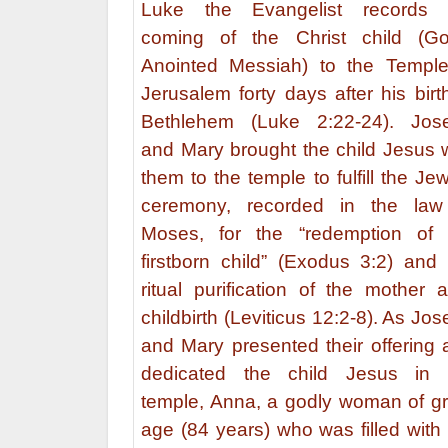
Luke the Evangelist records 
coming of the Christ child (Go
Anointed Messiah) to the Temple
Jerusalem forty days after his birt
Bethlehem (Luke 2:22-24). Jos
and Mary brought the child Jesus w
them to the temple to fulfill the Je
ceremony, recorded in the law
Moses, for the “redemption of 
firstborn child” (Exodus 3:2) and 
ritual purification of the mother a
childbirth (Leviticus 12:2-8). As Jo
and Mary presented their offering 
dedicated the child Jesus in 
temple, Anna, a godly woman of gr
age (84 years) who was filled with