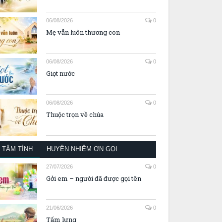
06/08/2026
0
Mẹ vẫn luôn thương con
06/08/2026
0
Giọt nước
06/08/2026
0
Thuộc trọn về chúa
TÂM TÌNH
HUYỀN NHIỆM ƠN GỌI
27/07/2026
0
Gởi em – người đã được gọi tên
21/06/2026
0
Tấm lưng