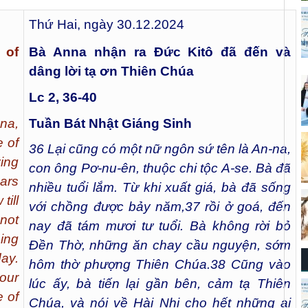
Thứ Hai, ngày 30.12.2024
 of
Bà Anna nhận ra Đức Kitô đã đến và
dâng lời tạ ơn Thiên Chúa
Lc 2, 36-40
na,
Tuần Bát Nhật Giáng Sinh
e of
36
Lại cũng có một nữ ngôn sứ tên là An-na,
ing
con ông Pơ-nu-ên, thuộc chi tộc A-se. Bà đã
ars
nhiều tuổi lắm. Từ khi xuất giá, bà đã sống
till
với chồng được bảy năm,
37
rồi ở goá, đến
not
nay đã tám mươi tư tuổi. Bà không rời bỏ
ing
Đền Thờ, những ăn chay cầu nguyện, sớm
day.
hôm thờ phượng Thiên Chúa.
38
Cũng vào
our
lúc ấy, bà tiến lại gần bên, cảm tạ Thiên
 of
Chúa, và nói về Hài Nhi cho hết những ai