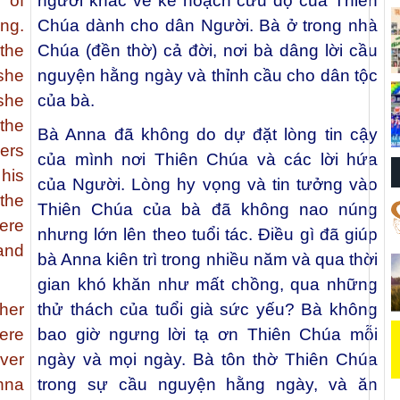
 of
người khác về kế hoạch cứu độ của Thiên
ing.
Chúa dành cho dân Người. Bà ở trong nhà
 the
Chúa (đền thờ) cả đời, nơi bà dâng lời cầu
she
nguyện hằng ngày và thỉnh cầu cho dân tộc
she
của bà.
the
Bà Anna đã không do dự đặt lòng tin cậy
hers
của mình nơi Thiên Chúa và các lời hứa
his
của Người. Lòng hy vọng và tin tưởng vào
the
Thiên Chúa của bà đã không nao núng
ere
nhưng lớn lên theo tuổi tác. Điều gì đã giúp
and
bà Anna kiên trì trong nhiều năm và qua thời
gian khó khăn như mất chồng, qua những
 her
thử thách của tuổi già sức yếu? Bà không
ere
bao giờ ngưng lời tạ ơn Thiên Chúa mỗi
ver
ngày và mọi ngày. Bà tôn thờ Thiên Chúa
nna
trong sự cầu nguyện hằng ngày, và ăn