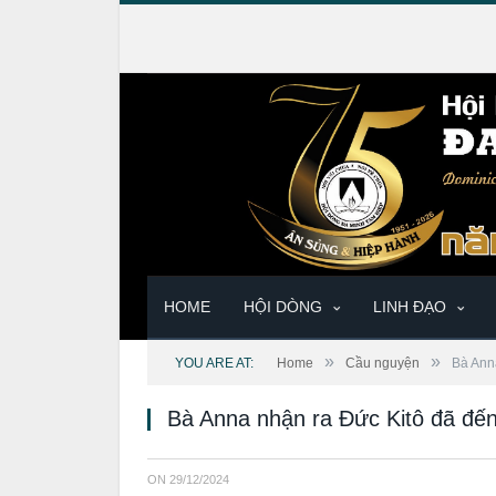
HOME
HỘI DÒNG
LINH ĐẠO
»
»
YOU ARE AT:
Home
Cầu nguyện
Bà Ann
Bà Anna nhận ra Đức Kitô đã đế
ON
29/12/2024