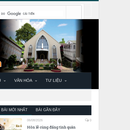
U
VĂN HÓA
TƯ LIỆU
BÀI MỚI NHẤT
BÀI GẦN ĐÂY
06/08/2026
0
Hôn lễ cùng đấng tình quân