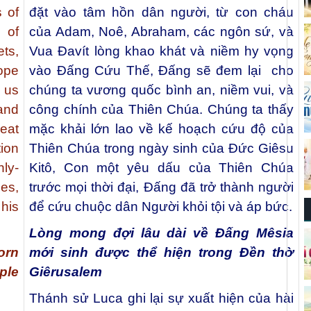
 of
đặt vào tâm hồn dân người, từ con cháu
 of
của Adam, Noê, Abraham, các ngôn sứ, và
ts,
Vua Đavít lòng khao khát và niềm hy vọng
ope
vào Đấng Cứu Thế, Đấng sẽ đem lại cho
 us
chúng ta vương quốc bình an, niềm vui, và
and
công chính của Thiên Chúa. Chúng ta thấy
eat
mặc khải lớn lao về kế hoạch cứu độ của
ion
Thiên Chúa trong ngày sinh của Đức Giêsu
nly-
Kitô, Con một yêu dấu của Thiên Chúa
es,
trước mọi thời đại, Đấng đã trở thành người
his
để cứu chuộc dân Người khỏi tội và áp bức.
Lòng mong đợi lâu dài về Đấng Mêsia
orn
mới sinh được thể hiện trong Đền thờ
ple
Giêrusalem
Thánh sử Luca ghi lại sự xuất hiện của hài