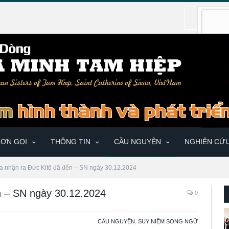
ƠN GỌI
THÔNG TIN
CẦU NGUYỆN
NGHIÊN CỨ
a nhận ra Đức Kitô đã đến – SN ngày 30.12.2024
n – SN ngày 30.12.2024
0
CẦU NGUYỆN
,
SUY NIỆM SONG NGỮ