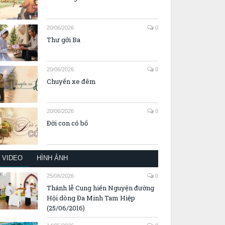
20/06/2026
0
Thư gởi Ba
20/06/2026
0
Chuyến xe đêm
20/06/2026
0
Đời con có bố
VIDEO
HÌNH ẢNH
25/06/2026
0
Thánh lễ Cung hiến Nguyện đường
Hội dòng Đa Minh Tam Hiệp
(25/06/2016)