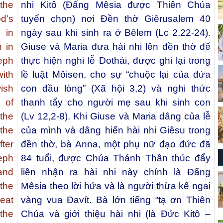
the
nhi Kitô (Đấng Mêsia được Thiên Chúa
d’s
tuyển chọn) nơi Đền thờ Giêrusalem 40
 in
ngày sau khi sinh ra ở Bêlem (Lc 2,22-24).
h in
Giuse và Maria đưa hài nhi lên đền thờ để
eph
thực hiện nghi lễ Dothái, được ghi lại trong
ith
lề luật Môisen, cho sự “chuộc lại của đứa
wish
con đầu lòng” (Xã hội 3,2) và nghi thức
 of
thanh tẩy cho người mẹ sau khi sinh con
the
(Lv 12,2-8). Khi Giuse và Maria dâng của lễ
the
của mình và dâng hiến hài nhi Giêsu trong
fter
đền thờ, bà Anna, một phụ nữ đạo đức đã
seph
84 tuổi, được Chúa Thánh Thần thúc đẩy
and
liền nhận ra hài nhi này chính là Đấng
the
Mêsia theo lời hứa và là người thừa kế ngai
eat
vàng vua Đavít. Bà lớn tiếng “tạ ơn Thiên
 the
Chúa và giới thiệu hài nhi (là Đức Kitô –