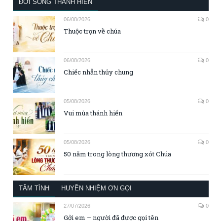
ĐỜI SỐNG THÁNH HIẾN
06/08/2026
0
Thuộc trọn về chúa
06/08/2026
0
Chiếc nhẫn thủy chung
05/08/2026
0
Vui mùa thánh hiến
05/08/2026
0
50 năm trong lòng thương xót Chúa
TÂM TÌNH
HUYỀN NHIỆM ƠN GỌI
27/07/2026
0
Gởi em – người đã được gọi tên