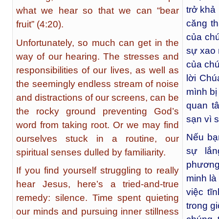
trở khả
what we hear so that we can “bear
căng th
fruit” (4:20).
của chú
Unfortunately, so much can get in the
sự xao 
way of our hearing. The stresses and
của chú
responsibilities of our lives, as well as
lời Chú
the seemingly endless stream of noise
mình bị
and distractions of our screens, can be
quan tâ
the rocky ground preventing God’s
sạn vì 
word from taking root. Or we may find
Nếu bạ
ourselves stuck in a routine, our
sự lắn
spiritual senses dulled by familiarity.
phương
If you find yourself struggling to really
minh là
hear Jesus, here’s a tried-and-true
việc tĩ
remedy: silence. Time spent quieting
trong gi
our minds and pursuing inner stillness