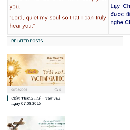
Lạy Ch
you.
được tĩ
“Lord, quiet my soul so that I can truly
nghe C
hear you.”
RELATED POSTS
06/08/2026
0
Chầu Thánh Thể – Thứ Sáu,
ngày 07.08.2026