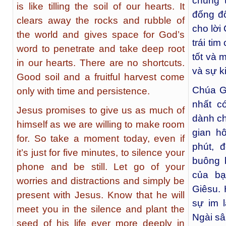
chúng 
is like tilling the soil of our hearts. It
đống đổ
clears away the rocks and rubble of
cho lời
the world and gives space for God’s
trái tim
word to penetrate and take deep root
tốt và 
in our hearts. There are no shortcuts.
và sự ki
Good soil and a fruitful harvest come
Chúa G
only with time and persistence.
nhất c
Jesus promises to give us as much of
dành ch
himself as we are willing to make room
gian h
for. So take a moment today, even if
phút, đ
it’s just for five minutes, to silence your
buông 
phone and be still. Let go of your
của bạ
worries and distractions and simply be
Giêsu. 
present with Jesus. Know that he will
sự im 
meet you in the silence and plant the
Ngài sâ
seed of his life ever more deeply in