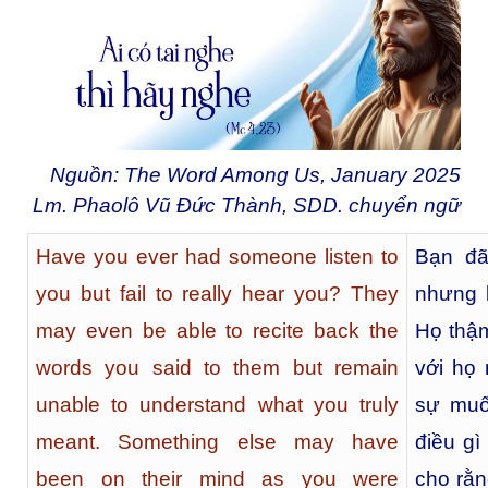
Nguồn: The Word Among Us, January 2025
Lm. Phaolô Vũ Đức Thành, SDD. chuyển ngữ
Have you ever had someone listen to
Bạn đã
you but fail to really hear you? They
nhưng 
may even be able to recite back the
Họ thậm
words you said to them but remain
với họ
unable to understand what you truly
sự muố
meant. Something else may have
điều gì
been on their mind as you were
cho rằn