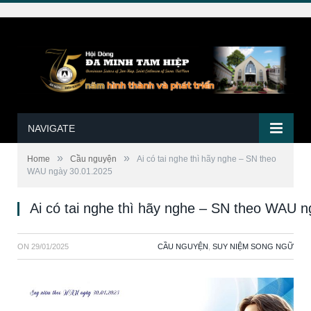
NAVIGATE
»
»
Home
Cầu nguyện
Ai có tai nghe thì hãy nghe – SN theo
WAU ngày 30.01.2025
Ai có tai nghe thì hãy nghe – SN theo WAU 
ON
29/01/2025
CẦU NGUYỆN
,
SUY NIỆM SONG NGỮ