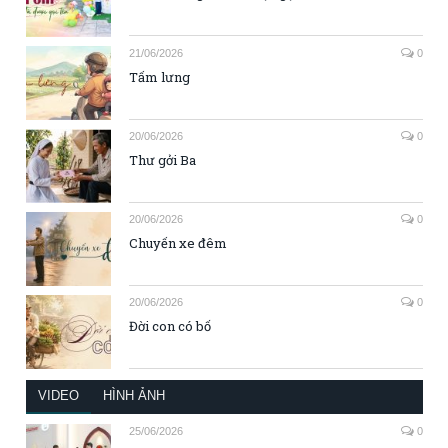
21/06/2026
0
Tấm lưng
20/06/2026
0
Thư gởi Ba
20/06/2026
0
Chuyến xe đêm
20/06/2026
0
Đời con có bố
VIDEO
HÌNH ẢNH
25/06/2026
0