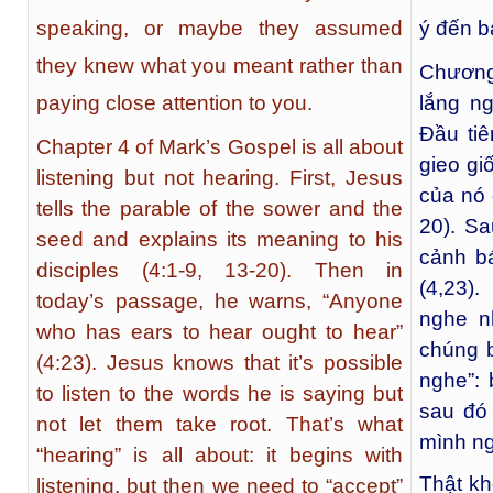
speaking, or maybe they assumed
ý đến b
they knew what you meant rather than
Chương
lắng n
paying close attention to you.
Đầu ti
Chapter 4 of Mark’s Gospel is all about
gieo gi
listening but not hearing. First, Jesus
của nó 
tells the parable of the sower and the
20). Sa
seed and explains its meaning to his
cảnh bá
disciples (4:1-9, 13-20). Then in
(4,23)
today’s passage, he warns, “Anyone
nghe n
who has ears to hear ought to hear”
chúng b
(4:23). Jesus knows that it’s possible
nghe”: 
to listen to the words he is saying but
sau đó
not let them take root. That’s what
mình ngh
“hearing” is all about: it begins with
Thật kh
listening, but then we need to “accept”