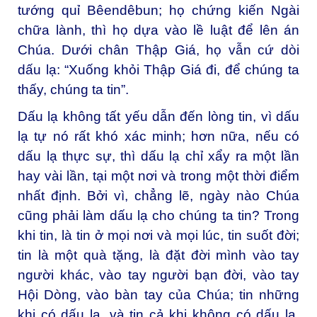
tướng quỉ Bêendêbun; họ chứng kiến Ngài
chữa lành, thì họ dựa vào lề luật để lên án
Chúa. Dưới chân Thập Giá, họ vẫn cứ dòi
dấu lạ: “Xuống khỏi Thập Giá đi, để chúng ta
thấy, chúng ta tin”.
Dấu lạ không tất yếu dẫn đến lòng tin, vì dấu
lạ tự nó rất khó xác minh; hơn nữa, nếu có
dấu lạ thực sự, thì dấu lạ chỉ xẩy ra một lần
hay vài lần, tại một nơi và trong một thời điểm
nhất định. Bởi vì, chẳng lẽ, ngày nào Chúa
cũng phải làm dấu lạ cho chúng ta tin? Trong
khi tin, là tin ở mọi nơi và mọi lúc, tin suốt đời;
tin là một quà tặng, là đặt đời mình vào tay
người khác, vào tay người bạn đời, vào tay
Hội Dòng, vào bàn tay của Chúa; tin những
khi có dấu lạ, và tin cả khi không có dấu lạ,