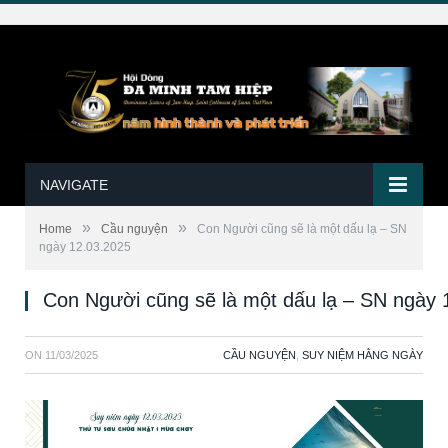
NAVIGATE
»
»
Home
Cầu nguyện
Con Người cũng sẽ là một dấu lạ – SN
ngày 12.03.2025
Con Người cũng sẽ là một dấu lạ – SN ngày 
ON
11/03/2025
CẦU NGUYỆN
,
SUY NIỆM HẰNG NGÀY