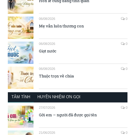
Hôn lễ cùng đấng tình quân
06/08/2026
0
Mẹ vẫn luôn thương con
06/08/2026
0
Giọt nước
06/08/2026
0
Thuộc trọn về chúa
TÂM TÌNH
HUYỀN NHIỆM ƠN GỌI
27/07/2026
0
Gởi em – người đã được gọi tên
21/06/2026
0