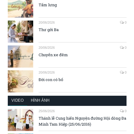
Tấm lưng
20/06/2026
0
Thư gởi Ba
20/06/2026
0
Chuyến xe đêm
20/06/2026
0
Đời con có bố
VIDEO
HÌNH ẢNH
25/06/2026
0
Thánh lễ Cung hiến Nguyện đường Hội dòng Đa
Minh Tam Hiệp (25/06/2016)