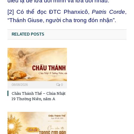
điều lạ để lừa dối mình và lừa dối nhau.
[2]
Có thể đọc ĐTC Phanxicô,
Patris Corde
,
“Thánh Giuse, người cha trong đón nhận”.
RELATED POSTS
08/08/2026
0
Chầu Thánh Thể – Chúa Nhật
19 Thường Niên, năm A