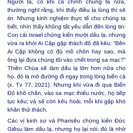
Người ta, có khi cả chính chúng ta nữa,
thường nghĩ rằng, khi
thấy
điều lạ lùng thì sẽ
tin
. Nhưng kinh nghiệm thực tế cho chúng ta
biết, nhìn thấy không tất yếu dẫn đến lòng tin:
Con cái Israel chứng kiến mười dấu lạ, nhưng
vừa ra khỏi Ai Cập gặp thách đố đã kêu: “Bên
Ai Cập không có đủ mồ chôn hay sao, mà
ông lại đưa chúng tôi vào chết trong sa mạc?”
Thiên Chúa sẽ làm dấu lạ lớn hơn nữa cho
họ, đó là mở đường đi ngay trong lòng biển cả
(x. Tv 77, 2021). Nhưng khi vừa đi qua Biển
Đỏ khô chân, vào sa mạc thiếu nước, họ tiếp
tục kêu; và sẽ còn kêu hoài, mỗi khi gặp khó
khăn thử thách.
Các vị kinh sư và Pharisêu chứng kiến Đức
Giêsu làm dấu lạ, nhưng họ lại nói: đó là nhờ